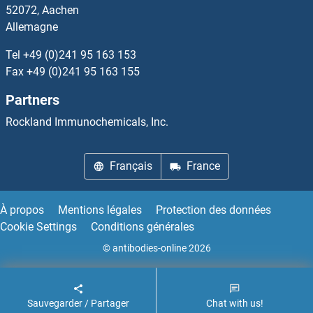
52072, Aachen
Allemagne
UBR1 Kits ELISA
Tel
+49 (0)241 95 163 153
UBR4 Kits ELISA
Fax
+49 (0)241 95 163 155
Partners
UBR5 Kits ELISA
Rockland Immunochemicals, Inc.
UCHL1 Kits ELISA
Français
France
UCHL3 Kits ELISA
UCN3 Kits ELISA
À propos
Mentions légales
Protection des données
Cookie Settings
Conditions générales
UCP1 Kits ELISA
© antibodies-online 2026
UCP2 Kits ELISA
Sauvegarder / Partager
Chat with us!