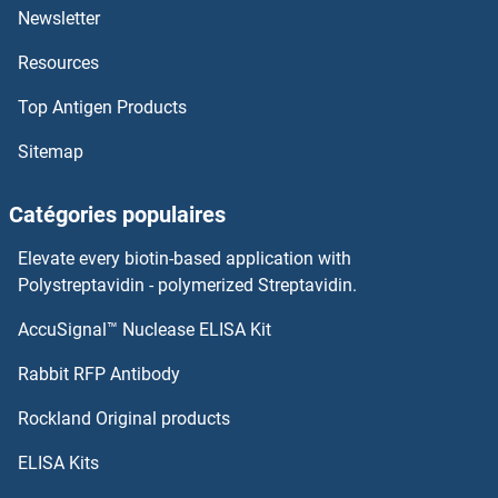
TYRO3 Kits ELISA
Newsletter
Resources
TYR Kits ELISA
Top Antigen Products
TYMS Kits ELISA
Sitemap
TYK2 Kits ELISA
Catégories populaires
TXNRD2 Kits ELISA
Elevate every biotin-based application with
TXNRD1 Kits ELISA
Polystreptavidin - polymerized Streptavidin.
AccuSignal™ Nuclease ELISA Kit
TXNL1 Kits ELISA
Rabbit RFP Antibody
UBE2L3 Kits ELISA
Rockland Original products
UBE2Z Kits ELISA
ELISA Kits