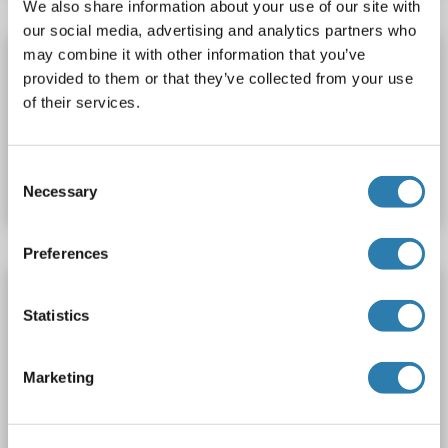
We also share information about your use of our site with
our social media, advertising and analytics partners who
UBE2C Kit ELISA
may combine it with other information that you’ve
provided to them or that they’ve collected from your use
UBE2C
Reactivité: Souris
Colorimetric
Plasma, Serum
of their services.
N° du produit ABIN427608
Consent
Fiche technique
Détails
Necessary
Selection
Preferences
UBE2C Kit ELISA
Statistics
UBE2C
Reactivité: Humain
Colorimetric
Sandwich ELISA
0.156 ng/mL - 10 ng/mL
Marketing
Cell Lysate, Tissue Homogenate
N° du produit ABIN5659733