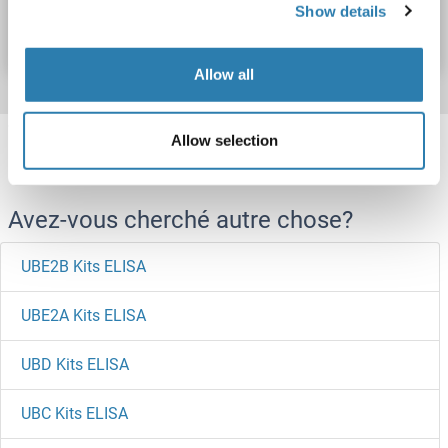
Show details
Fiche technique
Détails
Allow all
Target information, Synonyms, Latest
Allow selection
references
Avez-vous cherché autre chose?
UBE2B Kits ELISA
UBE2A Kits ELISA
UBD Kits ELISA
UBC Kits ELISA