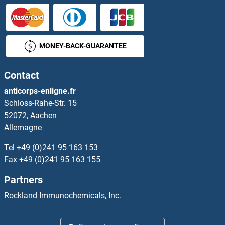
UGT1A7 Anticorps
UGT1A9 Anticorps
MONEY-BACK-GUARANTEE
UGT2A1 Anticorps
Contact
UGT2A3 Anticorps
anticorps-enligne.fr
Schloss-Rahe-Str. 15
Ugt2b Anticorps
52072, Aachen
Allemagne
UGT2B10 Anticorps
Tel
+49 (0)241 95 163 153
UGT2B11 Anticorps
Fax
+49 (0)241 95 163 155
Partners
UGT2B15 Anticorps
Rockland Immunochemicals, Inc.
UGT2B17 Anticorps