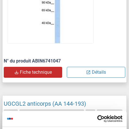
N° du produit ABIN6741047
Fiche technique
Détails
UGCGL2 anticorps (AA 144-193)
UGT2
Reactivité: Humain, Lapin, Singe
WB
Hôte: Lapin
Polyclonal
unconjugated