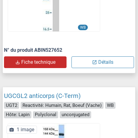
WB
N° du produit ABIN527652
Fiche technique
Détails
UGCGL2 anticorps (C-Term)
UGT2
Reactivité: Humain, Rat, Boeuf (Vache)
WB
Hôte: Lapin
Polyclonal
unconjugated
1 image