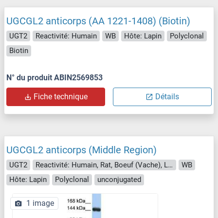
UGCGL2 anticorps (AA 1221-1408) (Biotin)
UGT2
Reactivité: Humain
WB
Hôte: Lapin
Polyclonal
Biotin
N° du produit ABIN2569853
Fiche technique
Détails
UGCGL2 anticorps (Middle Region)
UGT2
Reactivité: Humain, Rat, Boeuf (Vache), Lapin, Chien, Cheval, Souris, Porc, Saccharomyces cerevisiae
WB
Hôte: Lapin
Polyclonal
unconjugated
1 image