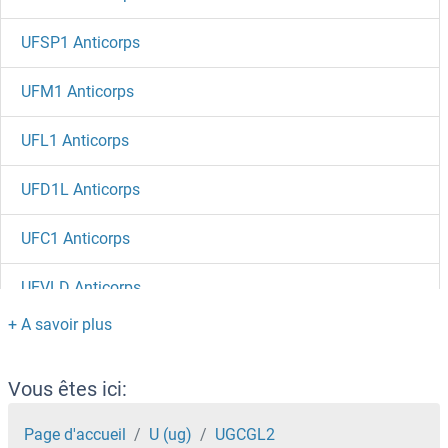
UFSP1 Anticorps
UFM1 Anticorps
UFL1 Anticorps
UFD1L Anticorps
UFC1 Anticorps
UEVLD Anticorps
UDP-N-Acetyl-alpha-D-Galactosamine:polypeptide N-Acetylgalactosaminyltransferase 18 Anticorps
UDP-Glucose Ceramide Glucosyltransferase Anticorps
Vous êtes ici:
UCP3 Anticorps
Page d'accueil
U (ug)
UGCGL2