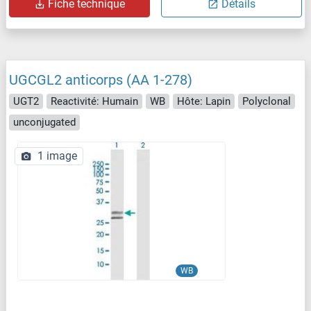
Fiche technique
Détails
UGCGL2 anticorps (AA 1-278)
UGT2
Reactivité: Humain
WB
Hôte: Lapin
Polyclonal
unconjugated
1 image
WB