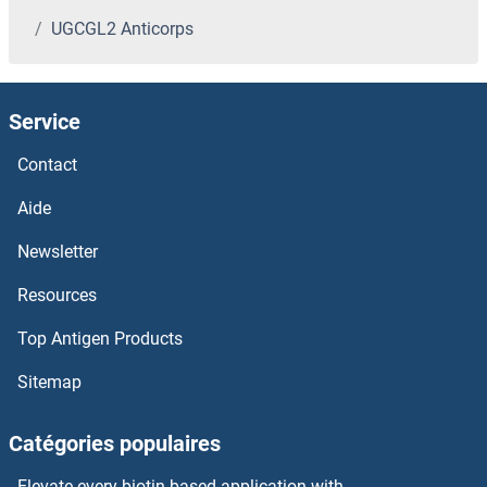
UGCGL2 Anticorps
UCP2 Anticorps
UCP1 Anticorps
Service
UCN3 Anticorps
Contact
UCKL1 Anticorps
Aide
Newsletter
UCK1 Anticorps
Resources
UCK Anticorps
Top Antigen Products
UCHL5 Anticorps
Sitemap
UCHL3 Anticorps
Catégories populaires
UCHL1 Anticorps
Elevate every biotin-based application with