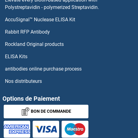
Polystreptavidin - polymerized Streptavidin.
UBXN8 Anticorps
AccuSignal™ Nuclease ELISA Kit
UGDH Anticorps
Rabbit RFP Antibody
UGGT1 Anticorps
Rockland Original products
UGP2 Anticorps
ELISA Kits
antibodies online purchase process
UGT1A1 Anticorps
Nos distributeurs
UGT1A10 Anticorps
Options de Paiement
UGT1A4 Anticorps
BON DE COMMANDE
UGT1A5 Anticorps
UGT1A6 Anticorps