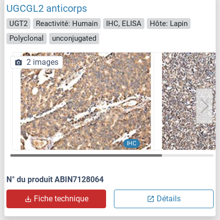
UGCGL2 anticorps
UGT2
Reactivité: Humain
IHC, ELISA
Hôte: Lapin
Polyclonal
unconjugated
2 images
IHC
N° du produit ABIN7128064
Fiche technique
Détails