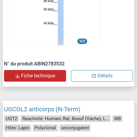
WB
N° du produit ABIN2783532
Fiche technique
Détails
UGCGL2 anticorps (N-Term)
UGT2
Reactivité: Humain, Rat, Boeuf (Vache), Lapin, Chien, Cheval, Porc
WB
Hôte: Lapin
Polyclonal
unconjugated