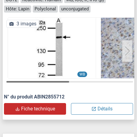
Hôte: Lapin
Polyclonal
unconjugated
3 images
WB
N° du produit ABIN2855712
Fiche technique
Détails