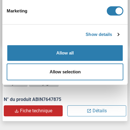
Polyclonal
Biotin
Marketing
N° du produit ABIN7696839
Fiche technique
Détails
Show details
Allow all
UGCGL2 anticorps
Allow selection
UGT2
Reactivité: Humain
WB, IHC, ICC, IP
Hôte: Lapin
Polyclonal
unconjugated
N° du produit ABIN7647875
Fiche technique
Détails