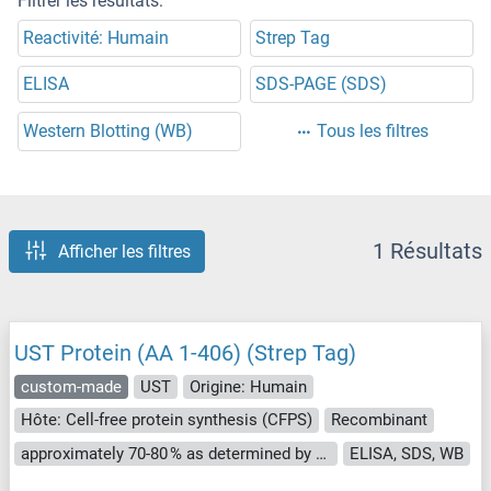
Filtrer les résultats:
Reactivité: Humain
Strep Tag
ELISA
SDS-PAGE (SDS)
Western Blotting (WB)
Tous les filtres
1 Résultats
Afficher les filtres
UST Protein (AA 1-406) (Strep Tag)
custom-made
UST
Origine: Humain
Hôte: Cell-free protein synthesis (CFPS)
Recombinant
approximately 70-80 % as determined by SDS PAGE, Western Blot and analytical SEC (HPLC).
ELISA, SDS, WB