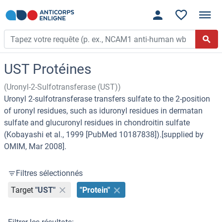
UST Protéines
(Uronyl-2-Sulfotransferase (UST))
Uronyl 2-sulfotransferase transfers sulfate to the 2-position
of uronyl residues, such as iduronyl residues in dermatan
sulfate and glucuronyl residues in chondroitin sulfate
(Kobayashi et al., 1999 [PubMed 10187838]).[supplied by
OMIM, Mar 2008].
Filtres sélectionnés
Target
"UST"
"Protein"