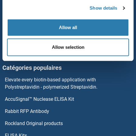
Aide
Show details
USP37 Protéines
Newsletter
Resources
USP33 Protéines
Allow all
Top Antigen Products
Usp30 Protéines
Allow selection
Sitemap
USP3 Protéines
Catégories populaires
USP28 Protéines
Elevate every biotin-based application with
USP25 Protéines
Polystreptavidin - polymerized Streptavidin.
AccuSignal™ Nuclease ELISA Kit
USP22 Protéines
Rabbit RFP Antibody
UTP11L Protéines
Rockland Original products
UTP14A Protéines
ELISA Kits