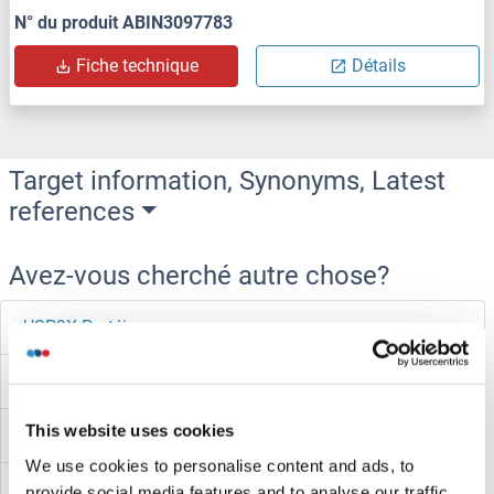
N° du produit ABIN3097783
Fiche technique
Détails
Target information, Synonyms, Latest
references
Avez-vous cherché autre chose?
USP9X Protéines
USP8 Protéines
This website uses cookies
USP7 Protéines
We use cookies to personalise content and ads, to
USP6NL Protéines
provide social media features and to analyse our traffic.