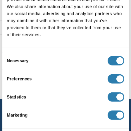
We also share information about your use of our site with
USP53 Protéines
our social media, advertising and analytics partners who
may combine it with other information that you’ve
USP50 Protéines
provided to them or that they’ve collected from your use
of their services.
USP5 Protéines
Consent
USP48 Protéines
Necessary
Selection
USP47 Protéines
Vous êtes ici:
Preferences
USP46 Protéines
Page d'accueil
U (us)
UST
UST Protéines
Statistics
USP44 Protéines
Service
USP4 Protéines
Marketing
Contact
USP39 Protéines