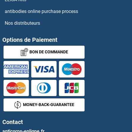
UTP15 Protéines
antibodies online purchase process
Nos distributeurs
UTP18 Protéines
UTP23 Protéines
Options de Paiement
BON DE COMMANDE
UTP25/DIEXF Protéines
UTP3 Protéines
UTP6 Protéines
Utrophin Protéines
MONEY-BACK-GUARANTEE
UVRAG Protéines
Contact
UVSSA/KIAA1530 Protéines
anticorps-enligne.fr