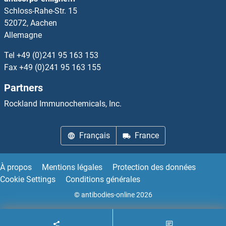
Schloss-Rahe-Str. 15
UXS1 Protéines
52072, Aachen
Allemagne
UXT Protéines
Tel
+49 (0)241 95 163 153
V-Ets erythroblastosis Virus E26 Oncogene Homolog 1 (Avian) Protéines
Fax
+49 (0)241 95 163 155
Partners
V-Ral Simian Leukemia Viral Oncogene Homolog B (Ras Related, GTP Binding Protein) Protéines
Rockland Immunochemicals, Inc.
V-type immunoglobulin domain-containing suppressor of T-cell activation Protéines
Français
France
VAC14 Protéines
Vacuolar Protein Sorting 35 Protéines
À propos
Mentions légales
Protection des données
Cookie Settings
Conditions générales
Vacuolar Protein Sorting-Associated Protein 26A Protéines
© antibodies-online 2026
Valosin Containing Protein Protéines