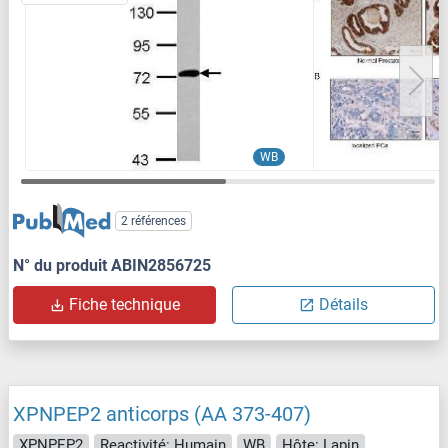
WB
2 références
N° du produit ABIN2856725
Fiche technique
Détails
XPNPEP2 anticorps (AA 373-407)
XPNPEP2
Reactivité: Humain
WB
Hôte: Lapin