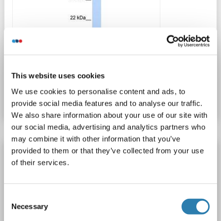
WB
This website uses cookies
N° du produit ABIN633909
We use cookies to personalise content and ads, to
Fiche technique
Détails
provide social media features and to analyse our traffic.
We also share information about your use of our site with
our social media, advertising and analytics partners who
may combine it with other information that you’ve
provided to them or that they’ve collected from your use
XPNPEP2 anticorps
of their services.
XPNPEP2
Reactivité: Humain
WB, ELISA, IP, Neut
Hôte: Souris
Monoclonal
unconjugated
Consent
Necessary
Selection
N° du produit ABIN326394