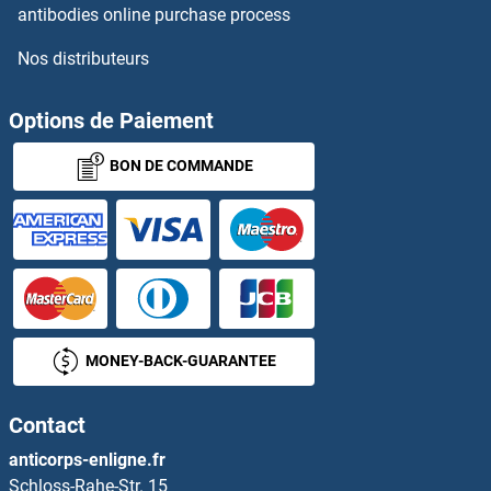
antibodies online purchase process
XPO5 Anticorps
Nos distributeurs
XPOT Anticorps
Options de Paiement
xpr1 Anticorps
BON DE COMMANDE
XRCC1 Anticorps
XRCC2 Anticorps
XRCC3 Anticorps
XRCC4 Anticorps
MONEY-BACK-GUARANTEE
XRCC5 Anticorps
Contact
XRCC6 Anticorps
anticorps-enligne.fr
Schloss-Rahe-Str. 15