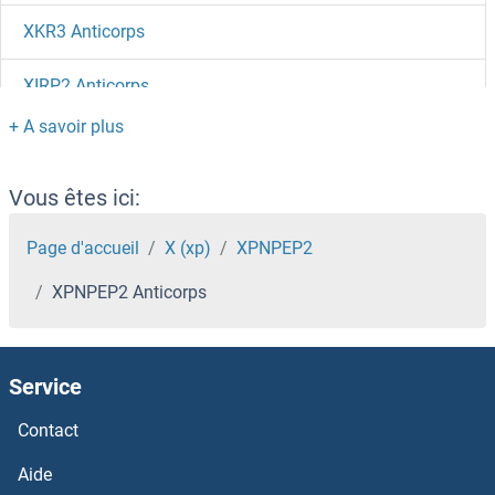
XKR3 Anticorps
XIRP2 Anticorps
XIRP1 Anticorps
XIAP Anticorps
Vous êtes ici:
XCR1 Anticorps
Page d'accueil
X (xp)
XPNPEP2
XPNPEP2 Anticorps
XCL2 Anticorps
XCL1 Anticorps
Service
XBP1 Anticorps
Contact
Xanthine Dehydrogenase Anticorps
Aide