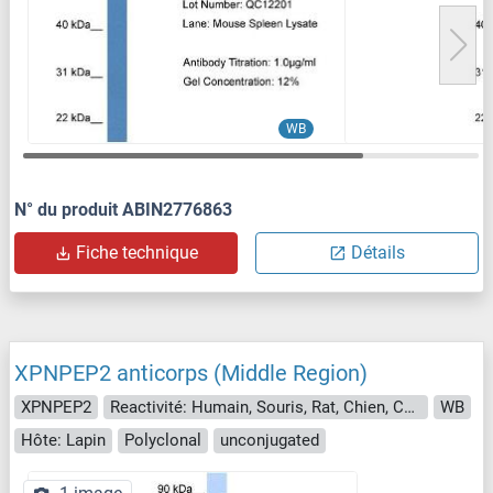
WB
N° du produit ABIN2776863
Fiche technique
Détails
XPNPEP2 anticorps (Middle Region)
XPNPEP2
Reactivité: Humain, Souris, Rat, Chien, Cheval, Lapin, Cobaye, Boeuf (Vache)
WB
Hôte: Lapin
Polyclonal
unconjugated