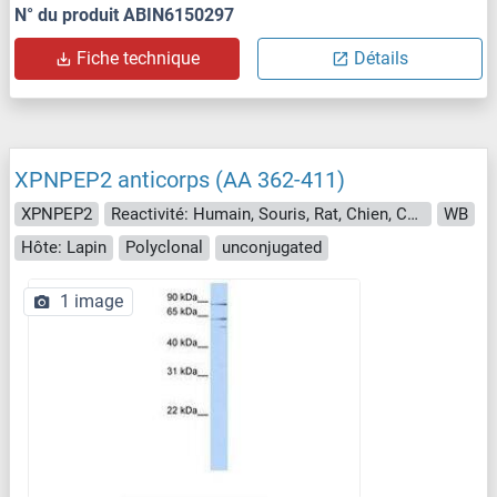
N° du produit ABIN6150297
Fiche technique
Détails
XPNPEP2 anticorps (AA 362-411)
XPNPEP2
Reactivité: Humain, Souris, Rat, Chien, Cheval, Cobaye, Singe, Roussette (Chauve-souris)
WB
Hôte: Lapin
Polyclonal
unconjugated
1 image