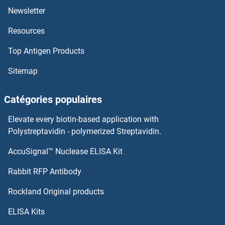
Newsletter
XAGE2 Anticorps
Resources
XAGE1D Anticorps
Top Antigen Products
XAGE1B/GAGED2 Anticorps
Sitemap
XAGE1 Anticorps
Catégories populaires
XAF1 Anticorps
Elevate every biotin-based application with
Polystreptavidin - polymerized Streptavidin.
XAB2 Anticorps
AccuSignal™ Nuclease ELISA Kit
XPNPEP3 Anticorps
Rabbit RFP Antibody
XPO1 Anticorps
Rockland Original products
XPO4 Anticorps
ELISA Kits