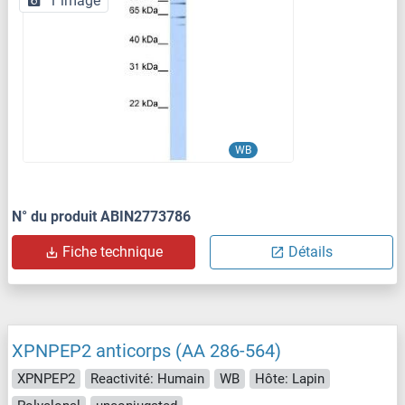
1 image
WB
N° du produit ABIN2773786
Fiche technique
Détails
XPNPEP2 anticorps (AA 286-564)
XPNPEP2
Reactivité: Humain
WB
Hôte: Lapin