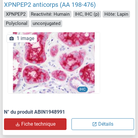
XPNPEP2 anticorps (AA 198-476)
XPNPEP2
Reactivité: Humain
IHC, IHC (p)
Hôte: Lapin
Polyclonal
unconjugated
1 image
IHC
N° du produit ABIN1948991
Fiche technique
Détails