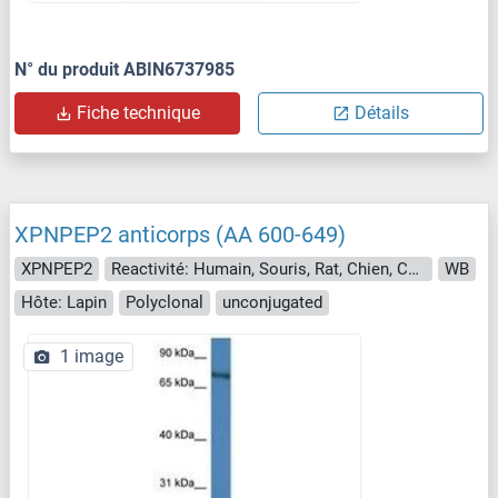
N° du produit ABIN6737985
Fiche technique
Détails
XPNPEP2 anticorps (AA 600-649)
XPNPEP2
Reactivité: Humain, Souris, Rat, Chien, Cheval, Lapin, Singe
WB
Hôte: Lapin
Polyclonal
unconjugated
1 image