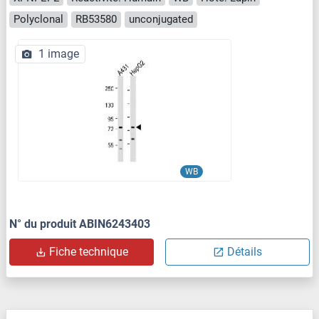
Polyclonal
RB53580
unconjugated
1 image
WB
N° du produit ABIN6243403
Fiche technique
Détails