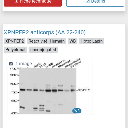
Fiche technique
Détails
XPNPEP2 anticorps (AA 22-240)
XPNPEP2
Reactivité: Humain
WB
Hôte: Lapin
Polyclonal
unconjugated
1 image
WB