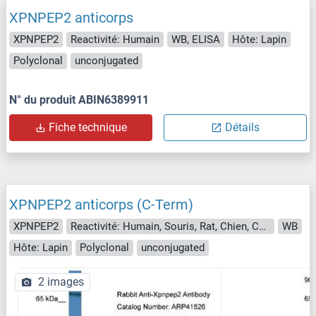
XPNPEP2 anticorps
XPNPEP2
Reactivité: Humain
WB, ELISA
Hôte: Lapin
Polyclonal
unconjugated
N° du produit ABIN6389911
Fiche technique
Détails
XPNPEP2 anticorps (C-Term)
XPNPEP2
Reactivité: Humain, Souris, Rat, Chien, Cheval, Lapin, Cobaye, Boeuf (Vache)
WB
Hôte: Lapin
Polyclonal
unconjugated
2 images