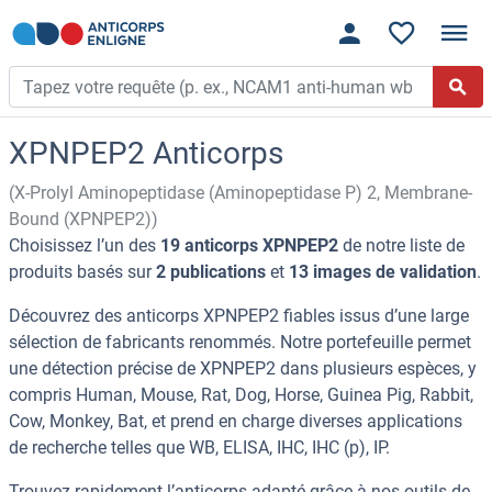
XPNPEP2 Anticorps
(X-Prolyl Aminopeptidase (Aminopeptidase P) 2, Membrane-
Bound (XPNPEP2))
Choisissez l’un des
19 anticorps XPNPEP2
de notre liste de
produits basés sur
2 publications
et
13 images de validation
.
Découvrez des anticorps XPNPEP2 fiables issus d’une large
sélection de fabricants renommés. Notre portefeuille permet
une détection précise de XPNPEP2 dans plusieurs espèces, y
compris Human, Mouse, Rat, Dog, Horse, Guinea Pig, Rabbit,
Cow, Monkey, Bat, et prend en charge diverses applications
de recherche telles que WB, ELISA, IHC, IHC (p), IP.
Trouvez rapidement l’anticorps adapté grâce à nos outils de