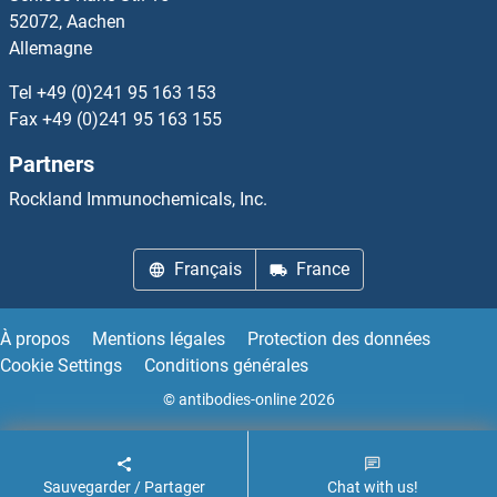
XRCC6BP1 Anticorps
52072, Aachen
Allemagne
XRN1 Anticorps
Tel
+49 (0)241 95 163 153
XRN2 Anticorps
Fax
+49 (0)241 95 163 155
Partners
XRRA1 Anticorps
Rockland Immunochemicals, Inc.
XXYLT1 Anticorps
Français
France
XYLB Anticorps
XYLT1 Anticorps
À propos
Mentions légales
Protection des données
Cookie Settings
Conditions générales
XYLT2 Anticorps
© antibodies-online 2026
Sauvegarder / Partager
Chat with us!