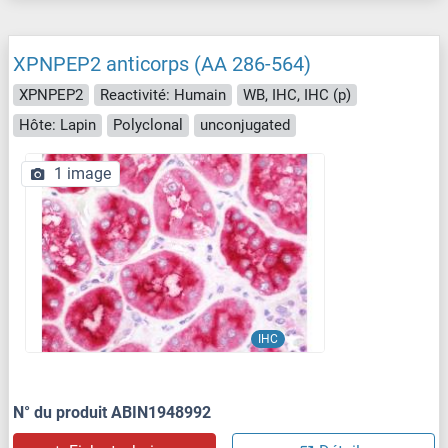
XPNPEP2 anticorps (AA 286-564)
XPNPEP2
Reactivité: Humain
WB, IHC, IHC (p)
Hôte: Lapin
Polyclonal
unconjugated
1 image
IHC
N° du produit ABIN1948992