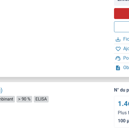
Fi
Aj
Po
Ob
)
N° du 
binant
> 90 %
ELISA
1.4
Plus 
100 