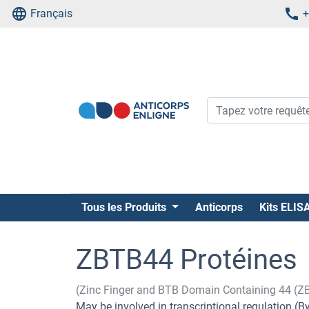
Français
+
Tous les Produits
Anticorps
Kits ELIS
ZBTB44 Protéines
(Zinc Finger and BTB Domain Containing 44 (Z
May be involved in transcriptional regulation (By 