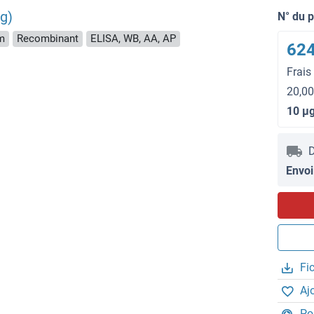
g)
N° du 
m
Recombinant
ELISA, WB, AA, AP
624
Frais
20,00
10 μ
D
Envoi
Fi
Aj
Po