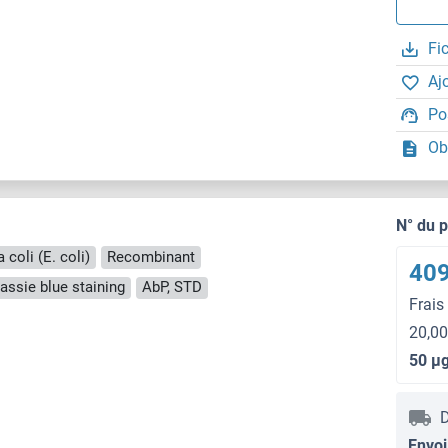
Fi
Aj
Po
Ob
N° du 
 coli (E. coli)
Recombinant
409
ssie blue staining
AbP, STD
Frais
20,00
50 μ
D
Envoi