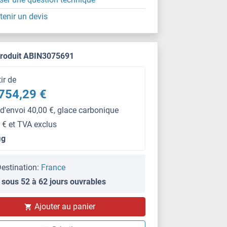
tenir un devis
produit ABIN3075691
tir de
754,29 €
 d'envoi 40,00 €, glace carbonique
 € et TVA exclus
μg
estination:
France
 sous 52 à 62 jours ouvrables
Ajouter au panier