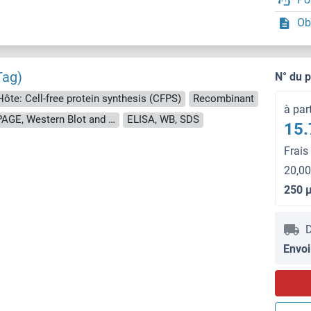
Ob
Tag)
N° du 
Hôte: Cell-free protein synthesis (CFPS)
Recombinant
à par
approximately 70-80 % as determined by SDS PAGE, Western Blot and analytical SEC (HPLC).
ELISA, WB, SDS
15.
Frais
20,00
250 
D
Envoi