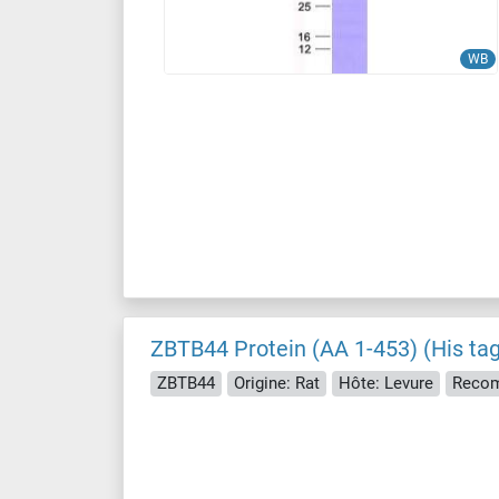
WB
ZBTB44 Protein (AA 1-453) (His tag
ZBTB44
Origine: Rat
Hôte: Levure
Recom