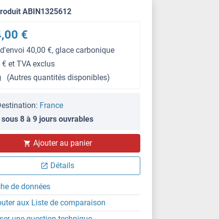
produit ABIN1325612
,00 €
 d'envoi 40,00 €, glace carbonique
 € et TVA exclus
g
(Autres quantités disponibles)
estination:
France
 sous 8 à 9 jours ouvrables
Ajouter au panier
Détails
che de données
outer aux Liste de comparaison
ser une question technique