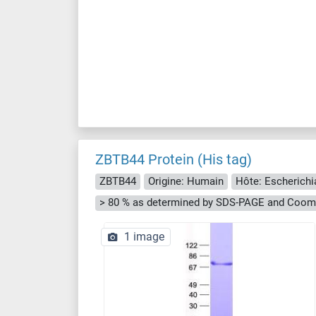
ZBTB44 Protein (His tag)
ZBTB44
Origine: Humain
Hôte: Escherichia
> 80 % as determined by SDS-PAGE and Cooma
1 image