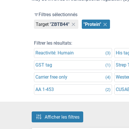
Filtres sélectionnés
Target
"ZBTB44"
"Protein"
Filtrer les résultats:
Reactivité: Humain
His ta
(3)
GST tag
Strep 
(1)
Carrier free only
Wester
(4)
AA 1-453
CUSA
(2)
Afficher les filtres