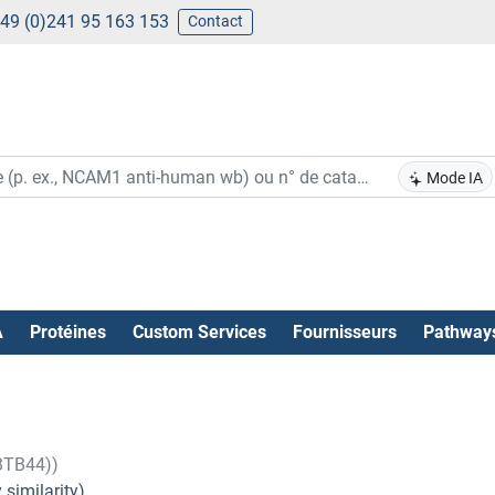
49 (0)241 95 163 153
Contact
Mode IA
A
Protéines
Custom Services
Fournisseurs
Pathway
BTB44))
similarity).