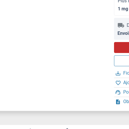
Plus 
1 mg
D
Envoi
Fi
Aj
Po
Ob