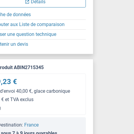
Détails
che de données
outer aux Liste de comparaison
ser une question technique
tenir un devis
produit ABIN2715345
,23 €
 d'envoi 40,00 €, glace carbonique
 € et TVA exclus
g
estination:
France
 sous 7 à 9 jours ouvrables