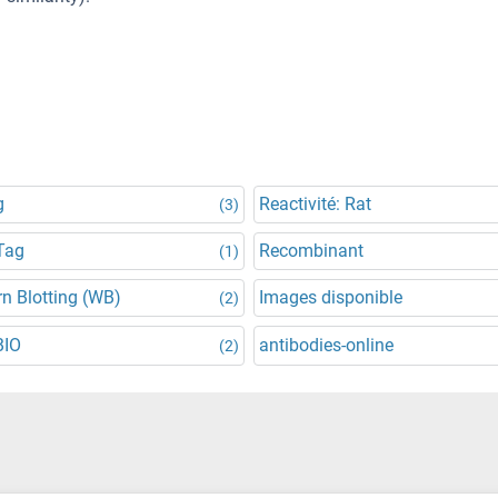
g
Reactivité: Rat
(3)
Tag
Recombinant
(1)
n Blotting (WB)
Images disponible
(2)
BIO
antibodies-online
(2)