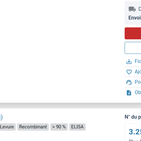
D
Envoi
Fi
Aj
Po
Ob
)
N° du 
 Levure
Recombinant
> 90 %
ELISA
3.2