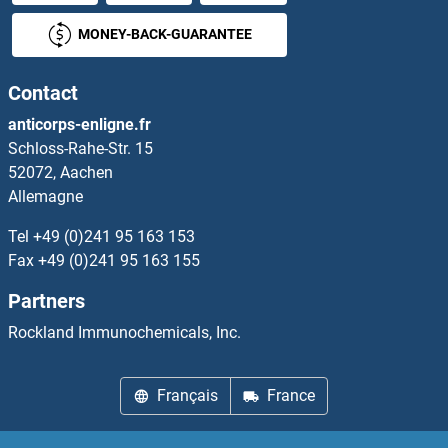
ZCCHC6 Protéines
MONEY-BACK-GUARANTEE
ZCCHC8 Protéines
Contact
ZCRB1 Protéines
anticorps-enligne.fr
Schloss-Rahe-Str. 15
ZDHHC13 Protéines
52072, Aachen
Allemagne
ZDHHC17 Protéines
Tel
+49 (0)241 95 163 153
ZDHHC8 Protéines
Fax
+49 (0)241 95 163 155
Partners
ZDHHC9 Protéines
Rockland Immunochemicals, Inc.
ZEB2 Protéines
Français
France
ZER1 Protéines
ZFAND1 Protéines