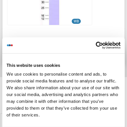
WB
N° du produit ABIN2735799
Fiche technique
Détails
This website uses cookies
We use cookies to personalise content and ads, to
provide social media features and to analyse our traffic.
Target information, Synonyms, Latest
We also share information about your use of our site with
references
our social media, advertising and analytics partners who
may combine it with other information that you’ve
Avez-vous cherché autre chose?
provided to them or that they’ve collected from your use
of their services.
ZC3H15 Protéines