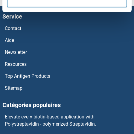
ZBTB6 Protéines
Service
ZBTB5 Protéines
Contact
ZBTB49 Protéines
Aide
ZBTB48 Protéines
Newsletter
Resources
ZBTB46 Protéines
Top Antigen Products
ZBTB44 Protéines
Sitemap
ZBTB43 Protéines
Catégories populaires
ZBTB42 Protéines
Elevate every biotin-based application with
ZBTB39 Protéines
Polystreptavidin - polymerized Streptavidin.