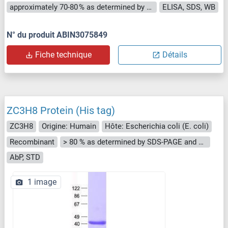
approximately 70-80 % as determined by SDS PAGE, Western Blot and analytical SEC (HPLC).
ELISA, SDS, WB
N° du produit ABIN3075849
Fiche technique
Détails
ZC3H8 Protein (His tag)
ZC3H8
Origine: Humain
Hôte: Escherichia coli (E. coli)
Recombinant
> 80 % as determined by SDS-PAGE and Coomassie blue staining
AbP, STD
1 image