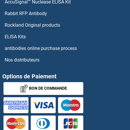
AccuSignal™ Nuclease ELISA Kit
ZBTB33 Protéines
Rabbit RFP Antibody
ZC3HAV1 Protéines
Rockland Original products
ZC3HC1 Protéines
ELISA Kits
ZC4H2 Protéines
antibodies online purchase process
Nos distributeurs
ZCCHC11 Protéines
ZCCHC12 Protéines
Options de Paiement
BON DE COMMANDE
ZCCHC13 Protéines
ZCCHC17 Protéines
ZCCHC4 Protéines