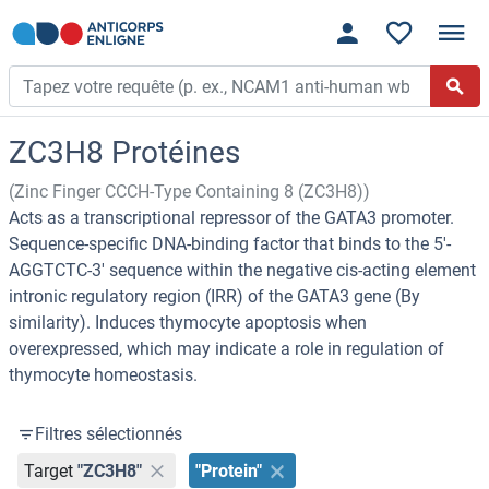
ZC3H8 Protéines
(Zinc Finger CCCH-Type Containing 8 (ZC3H8))
Acts as a transcriptional repressor of the GATA3 promoter.
Sequence-specific DNA-binding factor that binds to the 5'-
AGGTCTC-3' sequence within the negative cis-acting element
intronic regulatory region (IRR) of the GATA3 gene (By
similarity). Induces thymocyte apoptosis when
overexpressed, which may indicate a role in regulation of
thymocyte homeostasis.
Filtres sélectionnés
Target
"ZC3H8"
"Protein"