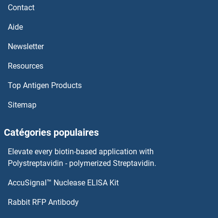
Contact
Acsl3 Anticorps
Aide
ACSF3 Anticorps
Newsletter
Resources
ACSF2 Anticorps
Top Antigen Products
ACSBG2 Anticorps
Sitemap
ACSBG1 Anticorps
Catégories populaires
ACRV1 Anticorps
Elevate every biotin-based application with
Acrosin Anticorps
Polystreptavidin - polymerized Streptavidin.
AccuSignal™ Nuclease ELISA Kit
ACRBP Anticorps
Rabbit RFP Antibody
ACTH Anticorps