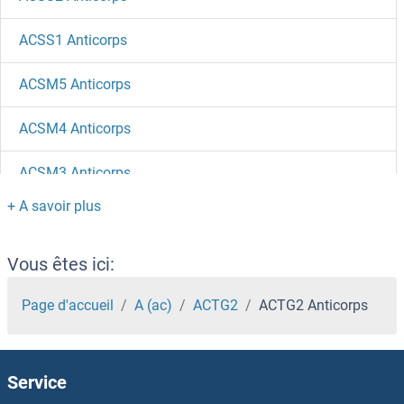
ACSS1 Anticorps
ACSM5 Anticorps
ACSM4 Anticorps
ACSM3 Anticorps
ACSM2A Anticorps
ACSM1 Anticorps
Vous êtes ici:
ACSL6 Anticorps
Page d'accueil
A (ac)
ACTG2
ACTG2 Anticorps
ACSL5 Anticorps
Service
ACSL4 Anticorps