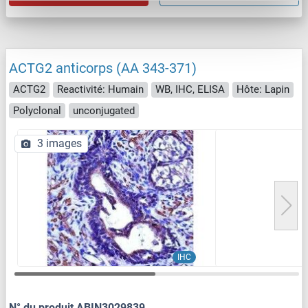
ACTG2 anticorps (AA 343-371)
ACTG2
Reactivité: Humain
WB, IHC, ELISA
Hôte: Lapin
Polyclonal
unconjugated
3 images
IHC
N° du produit ABIN3029839