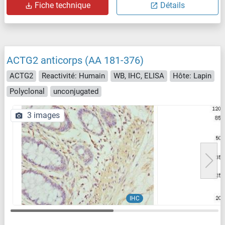
Fiche technique
Détails
ACTG2 anticorps (AA 181-376)
ACTG2
Reactivité: Humain
WB, IHC, ELISA
Hôte: Lapin
Polyclonal
unconjugated
3 images
IHC