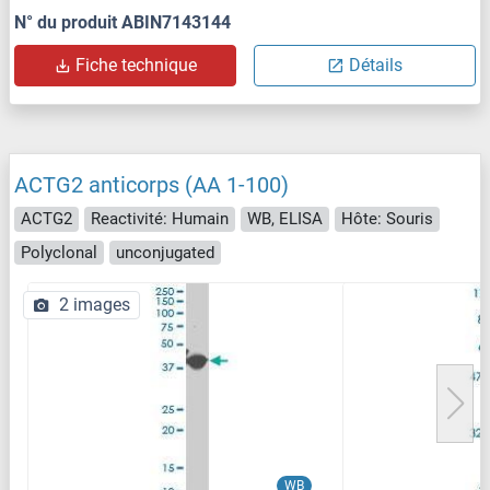
N° du produit ABIN7143144
Fiche technique
Détails
ACTG2 anticorps (AA 1-100)
ACTG2
Reactivité: Humain
WB, ELISA
Hôte: Souris
Polyclonal
unconjugated
2 images
WB