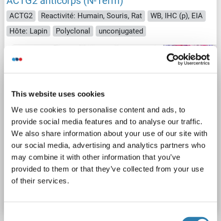
ACTG2 anticorps (N-Term)
ACTG2
Reactivité: Humain, Souris, Rat
WB, IHC (p), EIA
Hôte: Lapin
Polyclonal
unconjugated
3 images
This website uses cookies
We use cookies to personalise content and ads, to
provide social media features and to analyse our traffic.
We also share information about your use of our site with
WB
our social media, advertising and analytics partners who
may combine it with other information that you’ve
provided to them or that they’ve collected from your use
N° du produit ABIN615858
of their services.
Fiche technique
Détails
Consent