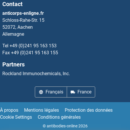
Contact
Actin, alpha 1, Skeletal Muscle Anticorps
anticorps-enligne.fr
Schloss-Rahe-Str. 15
Actin, alpha 2, Smooth Muscle, Aorta Anticorps
52072, Aachen
Allemagne
Actin, Alpha, Cardiac Muscle 1 Anticorps
Tel
+49 (0)241 95 163 153
Actin, Beta, gamma Anticorps
Fax
+49 (0)241 95 163 155
Partners
Actin, gamma 1 Anticorps
Rockland Immunochemicals, Inc.
Activated Leukocyte Cell Adhesion Molecule Anticorps
Français
France
Activating Transcription Factor 7 Anticorps
Activator of Basal Transcription 1 Anticorps
À propos
Mentions légales
Protection des données
Cookie Settings
Conditions générales
Activin A Receptor Type IB/ALK-4 Anticorps
© antibodies-online 2026