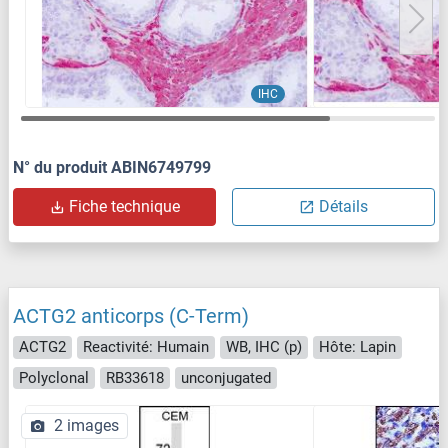
IHC
N° du produit ABIN6749799
Fiche technique
Détails
ACTG2 anticorps (C-Term)
ACTG2
Reactivité: Humain
WB, IHC (p)
Hôte: Lapin
Polyclonal
RB33618
unconjugated
2 images