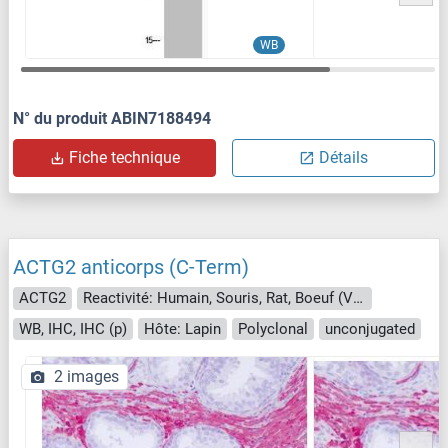
WB
N° du produit ABIN7188494
Fiche technique
Détails
ACTG2 anticorps (C-Term)
ACTG2
Reactivité: Humain, Souris, Rat, Boeuf (Vache), Lapin, Poulet, Cheval, Cobaye, Singe, Porc, Xenopus laevis, Roussette (Chauve-souris)
WB, IHC, IHC (p)
Hôte: Lapin
Polyclonal
unconjugated
2 images