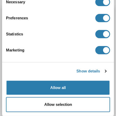
Necessary
Selection
ACTG2 anticorps (N-Term)
Preferences
ACTG2
Reactivité: Humain, Souris, Rat, Boeuf (Vache), Lapin, Poulet
WB, IHC, IF
Hôte: Lapin
Polyclonal
unconjugated
Statistics
3 images
Marketing
Show details
IHC
Allow all
N° du produit ABIN7294838
Allow selection
Fiche technique
Détails