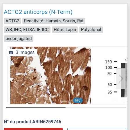
ACTG2 anticorps (N-Term)
ACTG2
Reactivité: Humain, Souris, Rat
WB, IHC, ELISA, IF, ICC
Hôte: Lapin
Polyclonal
unconjugated
3 images
IHC
N° du produit ABIN6259746