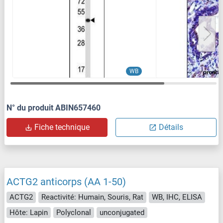
WB
N° du produit ABIN657460
Fiche technique
Détails
ACTG2 anticorps (AA 1-50)
ACTG2
Reactivité: Humain, Souris, Rat
WB, IHC, ELISA
Hôte: Lapin
Polyclonal
unconjugated