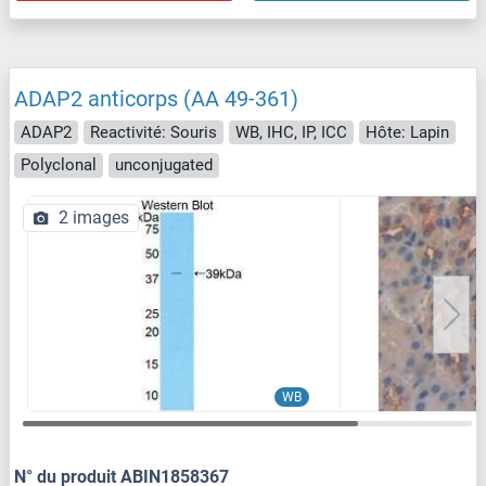
ADAP2 anticorps (AA 49-361)
ADAP2
Reactivité: Souris
WB, IHC, IP, ICC
Hôte: Lapin
Polyclonal
unconjugated
2 images
WB
N° du produit ABIN1858367