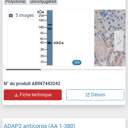
Polyclonal
unconjugated
5 images
WB
N° du produit ABIN7443242
Fiche technique
Détails
ADAP2 anticorps (AA 1-380)