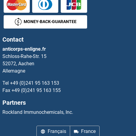
ADCK2 Anticorps
MONEY-BACK-GUARANTEE
ADCK4 Anticorps
Contact
ADCK5 Anticorps
anticorps-enligne.fr
Schloss-Rahe-Str. 15
ADCY1 Anticorps
52072, Aachen
Allemagne
ADCY10 Anticorps
Tel
+49 (0)241 95 163 153
ADCY2 Anticorps
Fax
+49 (0)241 95 163 155
Partners
ADCY3 Anticorps
Rockland Immunochemicals, Inc.
ADCY4 Anticorps
Français
France
ADCY5 Anticorps