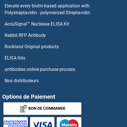
Elevate every biotin-based application with
Adenosine A2b Receptor Kits ELISA
Polystreptavidin - polymerized Streptavidin.
AccuSignal™ Nuclease ELISA Kit
Adenosine A2a Receptor Kits ELISA
Rabbit RFP Antibody
ADMA Kits ELISA
Rockland Original products
ADNP Kits ELISA
ELISA Kits
ADORA1 Kits ELISA
antibodies online purchase process
Nos distributeurs
ADP Kits ELISA
ADP-Ribosylation Factor 6 Kits ELISA
Options de Paiement
BON DE COMMANDE
ADP-Ribosylation Factor-Like 4A Kits ELISA
ADPGK Kits ELISA