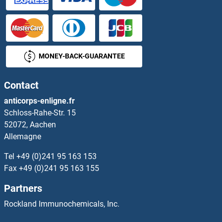
ADPRH Kits ELISA
ADRA1D Kits ELISA
MONEY-BACK-GUARANTEE
ADRA2A Kits ELISA
Contact
ADRA2C Kits ELISA
anticorps-enligne.fr
Schloss-Rahe-Str. 15
Adracalin Kits ELISA
52072, Aachen
Allemagne
ADRB1 Kits ELISA
Tel
+49 (0)241 95 163 153
ADRB3 Kits ELISA
Fax
+49 (0)241 95 163 155
Partners
ADRBK2 Kits ELISA
Rockland Immunochemicals, Inc.
Adrenomedullin Kits ELISA