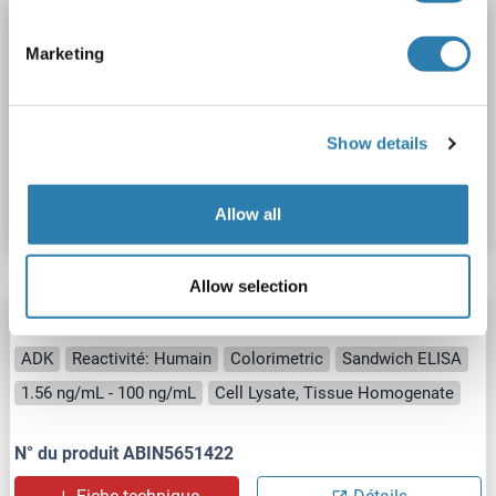
ADK Kit ELISA
Marketing
ADK
Reactivité: Souris
Colorimetric
Sandwich ELISA
0.15-10 ng/mL
Show details
N° du produit ABIN2042775
Fiche technique
Détails
Allow all
Allow selection
ADK Kit ELISA
ADK
Reactivité: Humain
Colorimetric
Sandwich ELISA
1.56 ng/mL - 100 ng/mL
Cell Lysate, Tissue Homogenate
N° du produit ABIN5651422