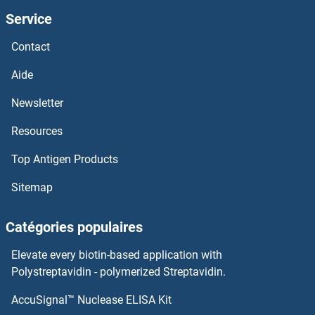
Service
ADH1A Kits ELISA
Contact
ADH1 Kits ELISA
Aide
Newsletter
Adenylosuccinate Lyase Kits ELISA
Resources
Adenylate Kinase 3 Kits ELISA
Top Antigen Products
Adenylate Kinase 2 Kits ELISA
Sitemap
Adenylate Kinase 1 Kits ELISA
Catégories populaires
Adenylate Cyclase Activating Polypeptide 1 (Pituitary) Kits ELISA
Elevate every biotin-based application with
Polystreptavidin - polymerized Streptavidin.
Adenosylmethionine Decarboxylase 1 Kits ELISA
AccuSignal™ Nuclease ELISA Kit
ADP Kits ELISA