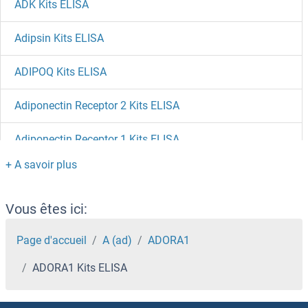
ADK Kits ELISA
Adipsin Kits ELISA
ADIPOQ Kits ELISA
Adiponectin Receptor 2 Kits ELISA
Adiponectin Receptor 1 Kits ELISA
ADIG Kits ELISA
ADI1 Kits ELISA
Vous êtes ici:
ADH6 Kits ELISA
Page d'accueil
A (ad)
ADORA1
ADORA1 Kits ELISA
ADH5 Kits ELISA
ADH1C Kits ELISA