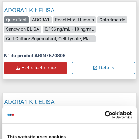
ADORA1 Kit ELISA
QuickTest
ADORA1
Reactivité: Humain
Colorimetric
Sandwich ELISA
0.156 ng/mL - 10 ng/mL
Cell Culture Supernatant, Cell Lysate, Plasma, Serum, Tissue Lysate
N° du produit ABIN7670808
Fiche technique
Détails
ADORA1 Kit ELISA
ADORA1
Reactivité: Humain
Colorimetric
Sandwich ELISA
0.156-10 ng/mL
Plasma, Serum, Tissue Homogenate
This website uses cookies