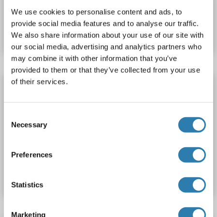
We use cookies to personalise content and ads, to
N° du produit ABIN5591594
provide social media features and to analyse our traffic.
Fiche technique
Détails
We also share information about your use of our site with
our social media, advertising and analytics partners who
may combine it with other information that you’ve
provided to them or that they’ve collected from your use
of their services.
ADORA1 Kit ELISA
ADORA1
Reactivité: Humain
Colorimetric
Sandwich ELISA
0.156 ng/mL - 10 ng/mL
Consent
Necessary
Selection
Cell Lysate, Tissue Homogenate
Preferences
N° du produit ABIN5674664
Fiche technique
Détails
Statistics
Marketing