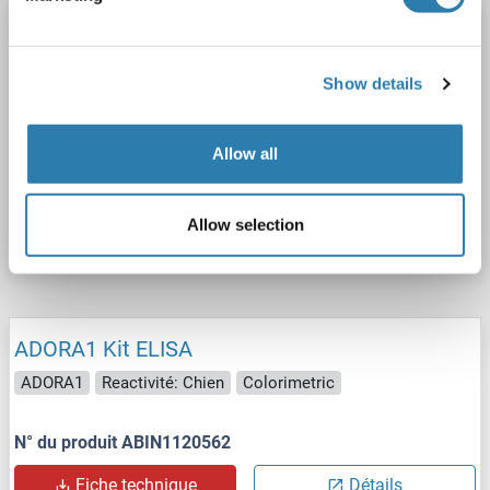
ADORA1 Kit ELISA
ADORA1
Reactivité: Souris
Colorimetric
Show details
Sandwich ELISA
78.125 pg/mL - 5000 pg/mL
Cell Lysate, Tissue Homogenate
Allow all
N° du produit ABIN5674665
Allow selection
Fiche technique
Détails
ADORA1 Kit ELISA
ADORA1
Reactivité: Chien
Colorimetric
N° du produit ABIN1120562
Fiche technique
Détails