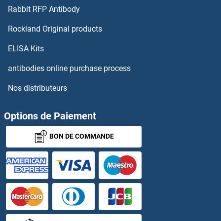
Rabbit RFP Antibody
ADP-Ribosylation Factor 6 Kits ELISA
Rockland Original products
ADP-Ribosylation Factor-Like 4A Kits ELISA
ELISA Kits
antibodies online purchase process
ADPGK Kits ELISA
Nos distributeurs
ADPRH Kits ELISA
Options de Paiement
ADRA1D Kits ELISA
BON DE COMMANDE
ADRA2A Kits ELISA
ADRA2C Kits ELISA
Adracalin Kits ELISA
ADRB1 Kits ELISA