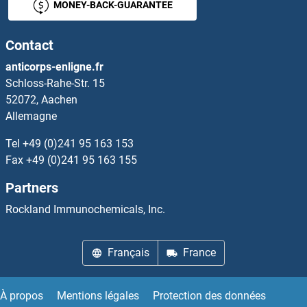
MONEY-BACK-GUARANTEE
ADRB3 Kits ELISA
Contact
ADRBK2 Kits ELISA
anticorps-enligne.fr
Schloss-Rahe-Str. 15
Adrenomedullin Kits ELISA
52072, Aachen
Allemagne
Adrenomedullin 2 Kits ELISA
Tel
+49 (0)241 95 163 153
ADRM1 Kits ELISA
Fax
+49 (0)241 95 163 155
Partners
ADRP Kits ELISA
Rockland Immunochemicals, Inc.
ADSS Kits ELISA
Français
France
ADSSL1 Kits ELISA
ADTRP Kits ELISA
À propos
Mentions légales
Protection des données