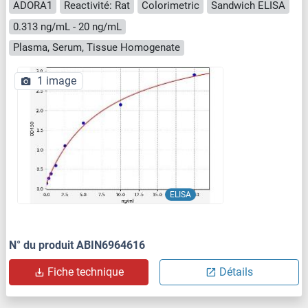
ADORA1
Reactivité: Rat
Colorimetric
Sandwich ELISA
0.313 ng/mL - 20 ng/mL
Plasma, Serum, Tissue Homogenate
1 image
ELISA
N° du produit ABIN6964616
Fiche technique
Détails