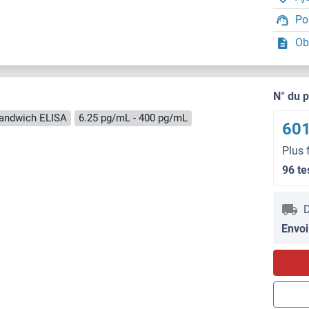
Po
Ob
N° du 
andwich ELISA
6.25 pg/mL - 400 pg/mL
601
Plus 
96 te
D
Envoi