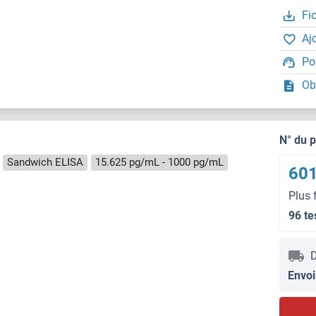
Fi
Aj
Po
Ob
N° du 
Sandwich ELISA
15.625 pg/mL - 1000 pg/mL
601
Plus 
96 te
D
Envoi