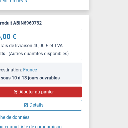
tenir un devis
produit ABIN6960732
,00 €
frais de livraison 40,00 € et TVA
sts
(Autres quantités disponibles)
estination:
France
 sous 10 à 13 jours ouvrables
Ajouter au panier
Détails
che de données
outer aux Liste de comparaison