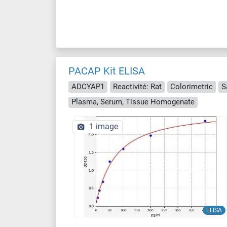
PACAP Kit ELISA
ADCYAP1
Reactivité: Rat
Colorimetric
S
Plasma, Serum, Tissue Homogenate
1 image
ELISA