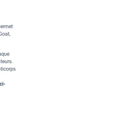
permet
Goat,
haque
teurs.
ticorps
ci-