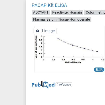
PACAP Kit ELISA
ADCYAP1
Reactivité: Humain
Colorimetri
Plasma, Serum, Tissue Homogenate
1 image
ELISA
1 reference