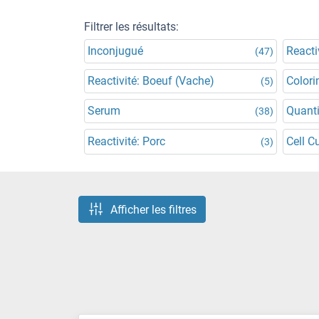
Filtrer les résultats:
Inconjugué
Reacti
(47)
Reactivité: Boeuf (Vache)
Colori
(5)
Serum
Quanti
(38)
Reactivité: Porc
Cell C
(3)
Afficher les filtres