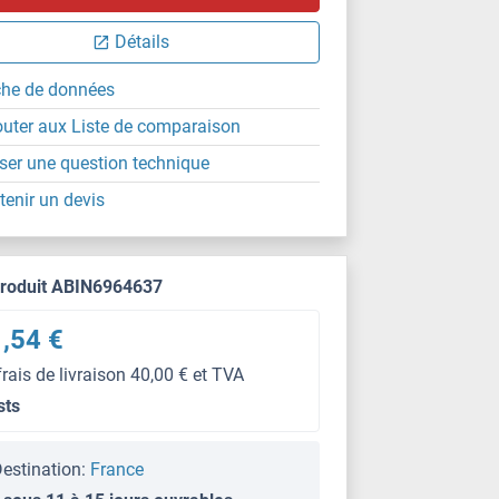
Détails
che de données
outer aux Liste de comparaison
ser une question technique
tenir un devis
produit ABIN6964637
,54 €
frais de livraison 40,00 € et TVA
sts
estination:
France