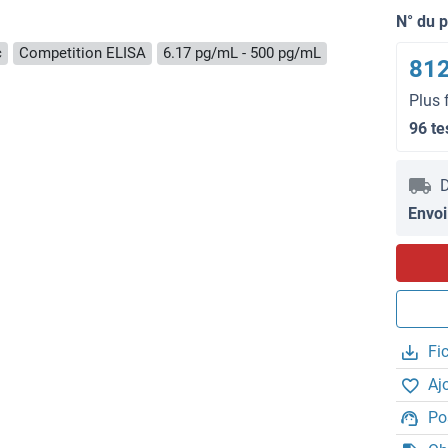
N° du 
c
Competition ELISA
6.17 pg/mL - 500 pg/mL
812
Plus 
96 te
D
Envoi
Fi
Aj
Po