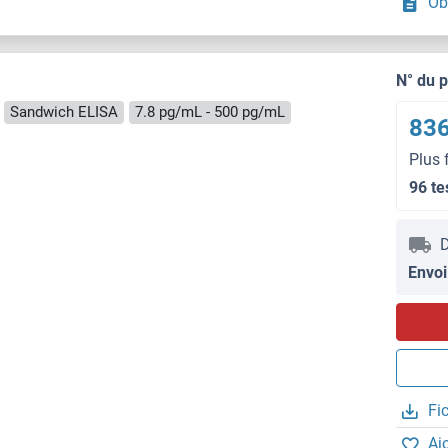
Ob
N° du 
Sandwich ELISA
7.8 pg/mL - 500 pg/mL
836
Plus 
96 te
D
Envoi
Fi
Aj