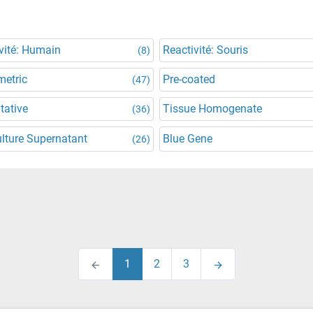
vité: Humain
Reactivité: Souris
(8)
metric
Pre-coated
(47)
tative
Tissue Homogenate
(36)
ulture Supernatant
Blue Gene
(26)
1
2
3