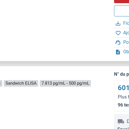
Fi
Aj
Po
Ob
N° du 
c
Sandwich ELISA
7.813 pg/mL - 500 pg/mL
601
Plus 
96 te
D