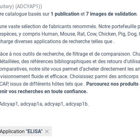
tuitary) (ADCYAP1))
re catalogue basés sur
1 publication
et
7 images de validation
.
ne vaste sélection de fabricants renommés. Notre portefeuille 
espèces, y compris Human, Mouse, Rat, Cow, Chicken, Pig, Dog, 
harge diverses applications de recherche telles que .
âce à nos outils de recherche, de filtrage et de comparaison. C
taillées, des références bibliographiques et des retours d’utilisa
mparatives, notre site vous permet d’acheter directement les an
visionnement fluide et efficace. Choisissez parmi des anticorps
, issus de différents hôtes tels que .
Parcourez nos produits 
ir vos recherches en toute confiance.
Adcyap1, adcyap1a, adcyap1, adcyap1b.
Application
"ELISA"