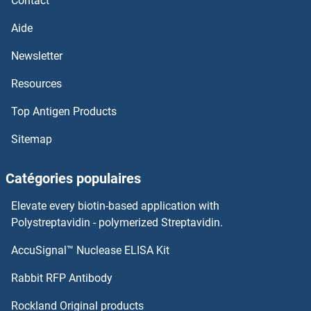
Contact
ADRP Anticorps
Aide
ADRM1 Anticorps
Newsletter
Resources
Adrenomedullin 2 Anticorps
Top Antigen Products
Adrenomedullin Anticorps
Sitemap
ADRBK2 Anticorps
Catégories populaires
ADRB3 Anticorps
Elevate every biotin-based application with
ADRB1 Anticorps
Polystreptavidin - polymerized Streptavidin.
AccuSignal™ Nuclease ELISA Kit
Adracalin Anticorps
Rabbit RFP Antibody
AFF3 Anticorps
Rockland Original products