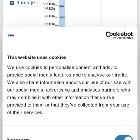
1 image
WB
This website uses cookies
We use cookies to personalise content and ads, to
provide social media features and to analyse our traffic.
N° du produit ABIN1449867
We also share information about your use of our site with
Fiche technique
Détails
our social media, advertising and analytics partners who
may combine it with other information that you’ve
provided to them or that they’ve collected from your use
of their services.
AFF2 anticorps (AA 575-705) (FITC)
AFF2
Reactivité: Humain
ELISA
Hôte: Lapin
Consent
Necessary