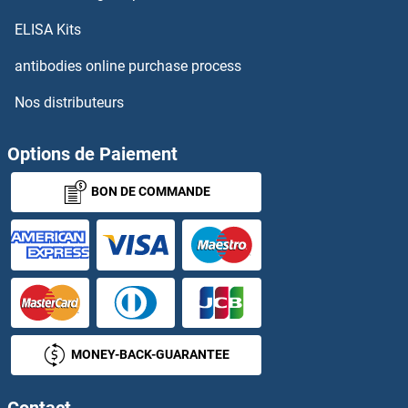
AFF4 Anticorps
ELISA Kits
AFG3L2 Anticorps
antibodies online purchase process
Nos distributeurs
AFMID Anticorps
AFT1 Anticorps
Options de Paiement
BON DE COMMANDE
Aftiphilin Anticorps
AGA Anticorps
AGAP1 Anticorps
AGAP11 Anticorps
MONEY-BACK-GUARANTEE
AGAP2 Anticorps
Contact