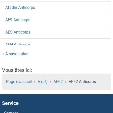
Afadin Anticorps
AF9 Anticorps
AES Anticorps
AEN Anticorps
AEBP2 Anticorps
AEBP1 Anticorps
Vous êtes ici:
Advillin Anticorps
Page d'accueil
A (af)
AFF2
AFF2 Anticorps
ADSSL1 Anticorps
Service
ADSS Anticorps