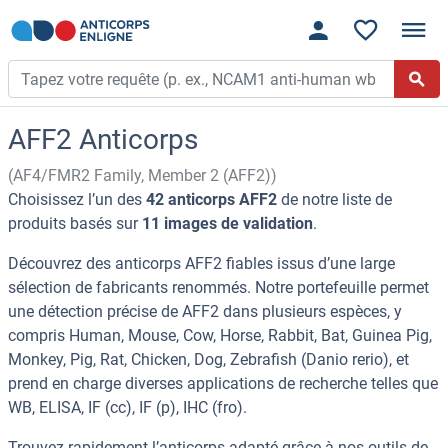
AFF2 Anticorps
(AF4/FMR2 Family, Member 2 (AFF2))
Choisissez l’un des
42 anticorps AFF2
de notre liste de
produits basés sur
11 images de validation
.
Découvrez des anticorps AFF2 fiables issus d’une large
sélection de fabricants renommés. Notre portefeuille permet
une détection précise de AFF2 dans plusieurs espèces, y
compris Human, Mouse, Cow, Horse, Rabbit, Bat, Guinea Pig,
Monkey, Pig, Rat, Chicken, Dog, Zebrafish (Danio rerio), et
prend en charge diverses applications de recherche telles que
WB, ELISA, IF (cc), IF (p), IHC (fro).
Trouvez rapidement l’anticorps adapté grâce à nos outils de