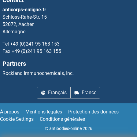
AGAP3 Anticorps
anticorps-enligne.fr
Schloss-Rahe-Str. 15
AGAP4 Anticorps
52072, Aachen
Allemagne
AGAP9 Anticorps
Tel
+49 (0)241 95 163 153
AGBL1 Anticorps
Fax
+49 (0)241 95 163 155
Partners
AGBL2 Anticorps
Rockland Immunochemicals, Inc.
AGBL3 Anticorps
Français
France
AGBL4 Anticorps
AGBL5 Anticorps
À propos
Mentions légales
Protection des données
Cookie Settings
Conditions générales
AGE Anticorps
© antibodies-online 2026