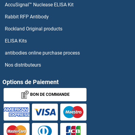
AccuSignal™ Nuclease ELISA Kit
ADRB3 Kits ELISA
Rabbit RFP Antibody
Aggrecan Kits ELISA
Rockland Original products
AGL Kits ELISA
ELISA Kits
AGLU Kits ELISA
antibodies online purchase process
Nos distributeurs
AGMAT Kits ELISA
AGO2 Kits ELISA
Options de Paiement
BON DE COMMANDE
AGPAT1 Kits ELISA
AGPAT2 Kits ELISA
AGPAT3 Kits ELISA