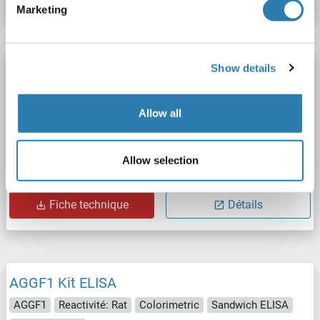
Marketing
Show details
AGGF1 Kit ELISA
AGGF1
Reactivité: Humain
Colorimetric
Allow all
Sandwich ELISA
0.156 ng/mL - 10 ng/mL
Cell Lysate, Plasma, Serum, Tissue Homogenate
Allow selection
N° du produit ABIN2945213
Fiche technique
Détails
AGGF1 Kit ELISA
AGGF1
Reactivité: Rat
Colorimetric
Sandwich ELISA