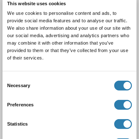
This website uses cookies
AGGF1 Kit ELISA
We use cookies to personalise content and ads, to
AGGF1
Reactivité: Rat
Colorimetric
Sandwich ELISA
provide social media features and to analyse our traffic.
0.46 ng/mL - 30 ng/mL
We also share information about your use of our site with
Cell Lysate, Plasma, Serum, Tissue Homogenate
our social media, advertising and analytics partners who
may combine it with other information that you’ve
1 image
provided to them or that they’ve collected from your use
of their services.
Consent
Necessary
Selection
ELISA
Preferences
N° du produit ABIN1450243
Statistics
Fiche technique
Détails