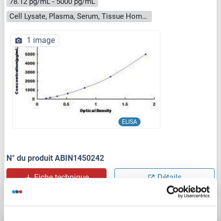
78.12 pg/mL - 5000 pg/mL
Cell Lysate, Plasma, Serum, Tissue Homogenate
1 image
ELISA
N° du produit ABIN1450242
Fiche technique
Détails