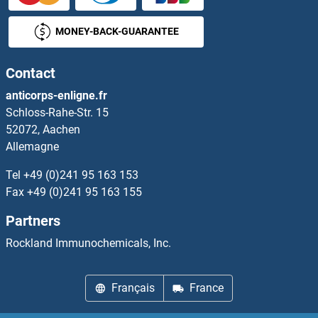
AGPAT5 Kits ELISA
MONEY-BACK-GUARANTEE
AGPS Kits ELISA
Contact
AGR2 Kits ELISA
anticorps-enligne.fr
Schloss-Rahe-Str. 15
AGRN Kits ELISA
52072, Aachen
Allemagne
AGRP Kits ELISA
Tel
+49 (0)241 95 163 153
AGT Kits ELISA
Fax
+49 (0)241 95 163 155
Partners
AGTRAP Kits ELISA
Rockland Immunochemicals, Inc.
AGXT2 Kits ELISA
Français
France
AHCY Kits ELISA