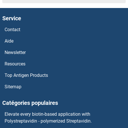
Advillin Kits ELISA
Service
ADTRP Kits ELISA
Contact
ADSSL1 Kits ELISA
Aide
ADSS Kits ELISA
Newsletter
Resources
ADRP Kits ELISA
Top Antigen Products
ADRM1 Kits ELISA
Sitemap
Adrenomedullin 2 Kits ELISA
Catégories populaires
Adrenomedullin Kits ELISA
Elevate every biotin-based application with
ADRBK2 Kits ELISA
Polystreptavidin - polymerized Streptavidin.