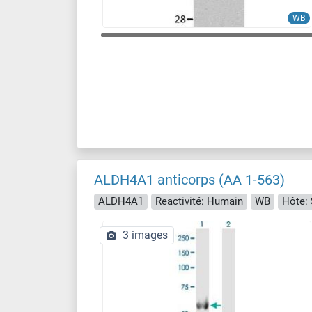
WB
ALDH4A1 anticorps (AA 1-563)
ALDH4A1
Reactivité: Humain
WB
Hôte: 
3 images