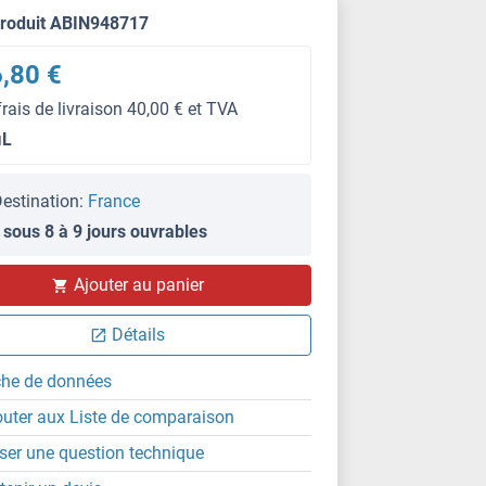
produit ABIN948717
,80 €
frais de livraison 40,00 € et TVA
μL
estination:
France
 sous 8 à 9 jours ouvrables
WB
Ajouter au panier
Détails
che de données
outer aux Liste de comparaison
ser une question technique