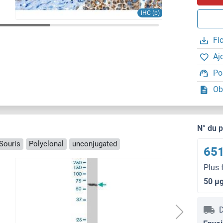
IHC (p)
Fi
Aj
Po
Ob
N° du 
Souris
Polyclonal
unconjugated
651
Plus 
50 μ
D