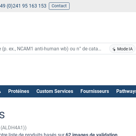
49 (0)241 95 163 153
Contact
Mode IA
A
Protéines
Custom Services
Fournisseurs
Pathway
s
1 (ALDH4A1))
tre liste de produits basés sur
62 images de validation
.