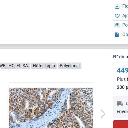
Fi
Aj
Po
Ob
N° du 
WB, IHC, ELISA
Hôte: Lapin
Polyclonal
449
Plus 
200 
D
Envoi