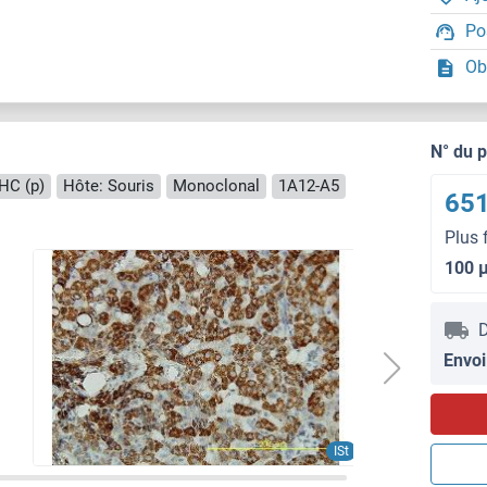
Po
Ob
N° du 
HC (p)
Hôte: Souris
Monoclonal
1A12-A5
651
Plus 
100 
D
Envoi
ISt