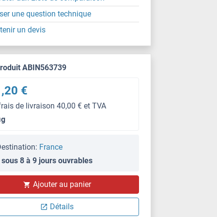
ser une question technique
tenir un devis
produit ABIN563739
,20 €
frais de livraison 40,00 € et TVA
μg
estination:
France
 sous 8 à 9 jours ouvrables
Ajouter au panier
ELISA
Détails