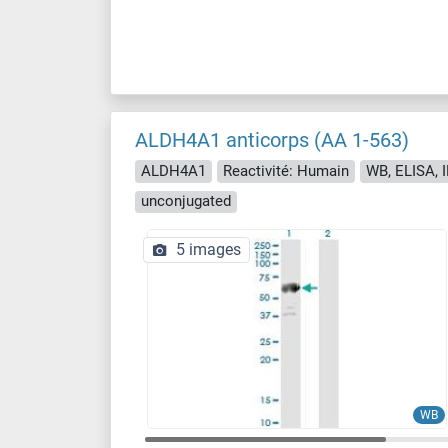
ALDH4A1 anticorps (AA 1-563)
ALDH4A1
Reactivité: Humain
WB, ELISA, I
unconjugated
5 images
WB