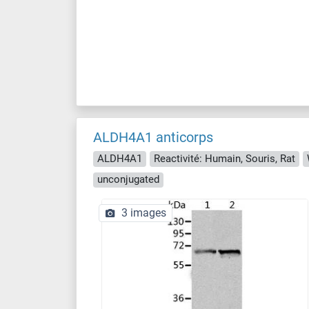
ALDH4A1 anticorps
ALDH4A1
Reactivité: Humain, Souris, Rat
unconjugated
3 images