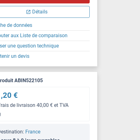
IHC (p)
Détails
che de données
outer aux Liste de comparaison
ser une question technique
tenir un devis
produit ABIN522105
,20 €
frais de livraison 40,00 € et TVA
g
estination:
France