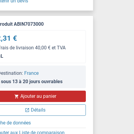
tenir un devis
produit ABIN7073000
,31 €
frais de livraison 40,00 € et TVA
μL
estination:
France
 sous 13 à 20 jours ouvrables
IF (p)
Ajouter au panier
Détails
che de données
outer aux Liste de comparaison