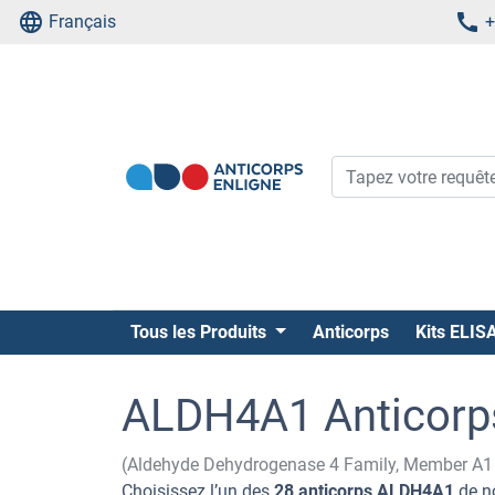
Français
+
Tous les Produits
Anticorps
Kits ELIS
ALDH4A1 Anticorp
(Aldehyde Dehydrogenase 4 Family, Member A
Choisissez l’un des
28 anticorps ALDH4A1
de no