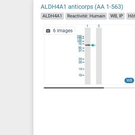
ALDH4A1 anticorps (AA 1-563)
ALDH4A1
Reactivité: Humain
WB, IP
Hôt
6 images
WB