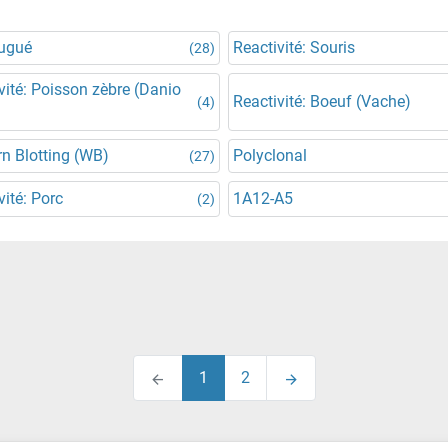
jugué
Reactivité: Souris
(28)
vité: Poisson zèbre (Danio
Reactivité: Boeuf (Vache)
(4)
n Blotting (WB)
Polyclonal
(27)
vité: Porc
1A12-A5
(2)
1
2