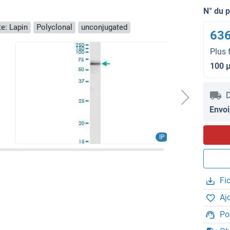
N° du 
e: Lapin
Polyclonal
unconjugated
636
Plus 
100 
D
Envoi
IP
Fi
Aj
Po