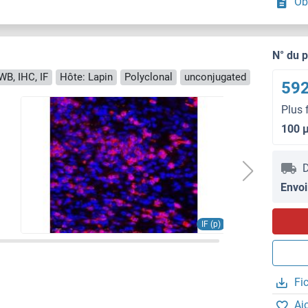
Ob
N° du 
WB, IHC, IF
Hôte: Lapin
Polyclonal
unconjugated
592
Plus 
100 
D
Envoi
IF (p)
Fi
Aj