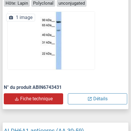
Hôte: Lapin
Polyclonal
unconjugated
1 image
N° du produit ABIN6743431
Fiche technique
Détails
ALDH6A1 anticorps (AA 30-59)