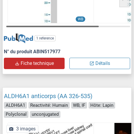
WB
1 reference
N° du produit ABIN517977
Fiche technique
Détails
ALDH6A1 anticorps (AA 326-535)
ALDH6A1
Reactivité: Humain
WB, IF
Hôte: Lapin
Polyclonal
unconjugated
3 images