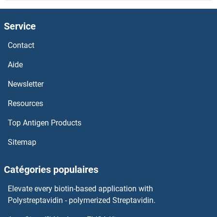
ALDH1A2 Anticorps
Service
ALDH1A1 Anticorps
Contact
ALDH16A1 Anticorps
Aide
Newsletter
Aldehyde Dehydrogenase Anticorps
Resources
Alcohol Dehydrogenase 7 (Class IV), mu Or sigma Polypeptide Anticorps
Top Antigen Products
Alcohol Dehydrogenase Anticorps
Sitemap
Albumin Anticorps
Catégories populaires
ALAS2 Anticorps
Elevate every biotin-based application with
Polystreptavidin - polymerized Streptavidin.
ALAS1 Anticorps