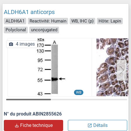
ALDH6A1 anticorps
ALDH6A1
Reactivité: Humain
WB, IHC (p)
Hôte: Lapin
Polyclonal
unconjugated
4 images
WB
N° du produit ABIN2855626
Fiche technique
Détails