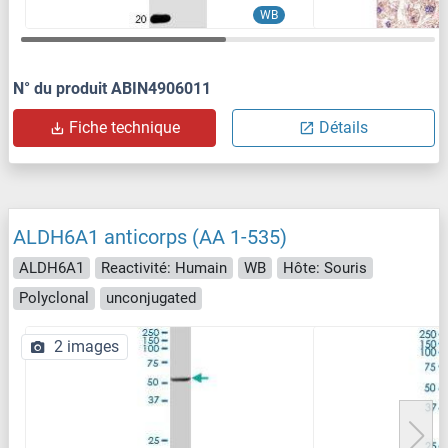
WB
N° du produit ABIN4906011
Fiche technique
Détails
ALDH6A1 anticorps (AA 1-535)
ALDH6A1
Reactivité: Humain
WB
Hôte: Souris
Polyclonal
unconjugated
2 images