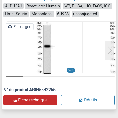
ALDH6A1
Reactivité: Humain
WB, ELISA, IHC, FACS, ICC
Hôte: Souris
Monoclonal
6H9B8
unconjugated
9 images
WB
N° du produit ABIN5542265
Fiche technique
Détails