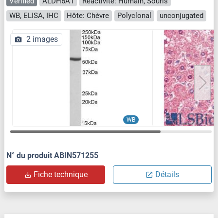
Verified
ALDH6A1
Reactivité: Humain, Souris
WB, ELISA, IHC
Hôte: Chèvre
Polyclonal
unconjugated
2 images
WB
N° du produit ABIN571255
Fiche technique
Détails