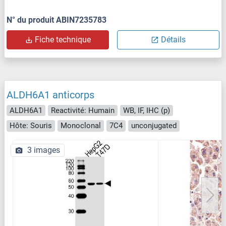
N° du produit ABIN7235783
Fiche technique
Détails
ALDH6A1 anticorps
ALDH6A1
Reactivité: Humain
WB, IF, IHC (p)
Hôte: Souris
Monoclonal
7C4
unconjugated
3 images