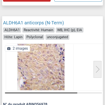
ALDH6A1 anticorps (N-Term)
ALDH6A1
Reactivité: Humain
WB, IHC (p), EIA
Hôte: Lapin
Polyclonal
unconjugated
2 images
N° du produit ABIN356978