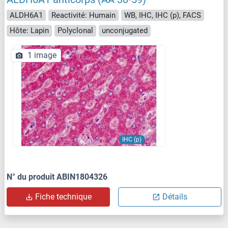
ALDH6A1
Reactivité: Humain
WB, IHC, IHC (p), FACS
Hôte: Lapin
Polyclonal
unconjugated
1 image
IHC (p)
N° du produit ABIN1804326
Fiche technique
Détails