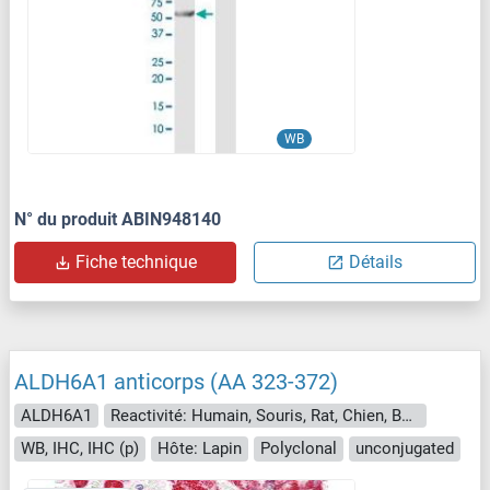
WB
N° du produit ABIN948140
Fiche technique
Détails
ALDH6A1 anticorps (AA 323-372)
ALDH6A1
Reactivité: Humain, Souris, Rat, Chien, Boeuf (Vache), Cheval, Porc, Lapin, Cobaye, Poisson zèbre (Danio rerio), Roussette (Chauve-souris), Singe, Poulet, Xenopus laevis
WB, IHC, IHC (p)
Hôte: Lapin
Polyclonal
unconjugated