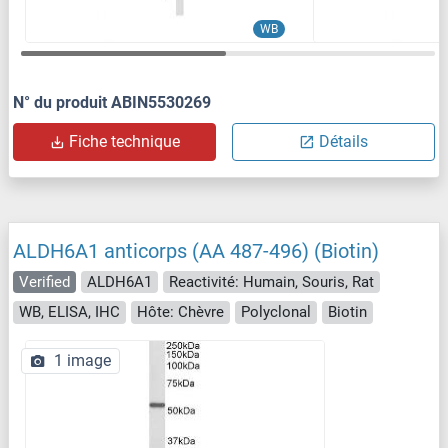
WB
N° du produit ABIN5530269
Fiche technique
Détails
ALDH6A1 anticorps (AA 487-496) (Biotin)
Verified
ALDH6A1
Reactivité: Humain, Souris, Rat
WB, ELISA, IHC
Hôte: Chèvre
Polyclonal
Biotin
1 image