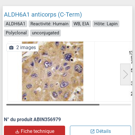
ALDH6A1 anticorps (C-Term)
ALDH6A1
Reactivité: Humain
WB, EIA
Hôte: Lapin
Polyclonal
unconjugated
2 images
N° du produit ABIN356979
Fiche technique
Détails