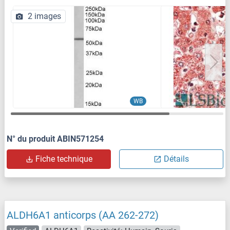
2 images
WB
N° du produit ABIN571254
Fiche technique
Détails
ALDH6A1 anticorps (AA 262-272)