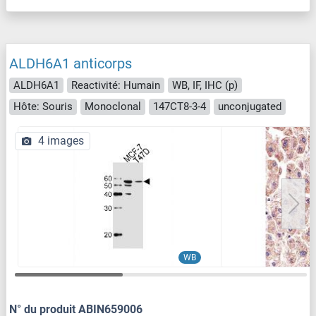
ALDH6A1 anticorps
ALDH6A1
Reactivité: Humain
WB, IF, IHC (p)
Hôte: Souris
Monoclonal
147CT8-3-4
unconjugated
4 images
WB
N° du produit ABIN659006