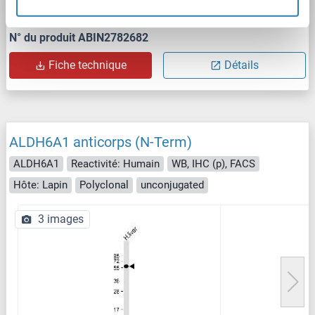
1 reference
N° du produit ABIN2782682
Fiche technique
Détails
ALDH6A1 anticorps (N-Term)
ALDH6A1
Reactivité: Humain
WB, IHC (p), FACS
Hôte: Lapin
Polyclonal
unconjugated
3 images