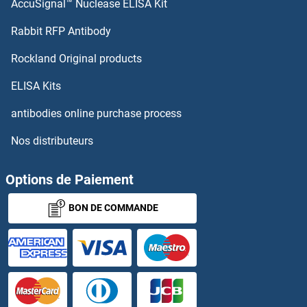
AccuSignal™ Nuclease ELISA Kit
ALDH7A1 Anticorps
Rabbit RFP Antibody
ALDH8A1 Anticorps
Rockland Original products
ALDH9A1 Anticorps
ELISA Kits
antibodies online purchase process
ALDOA Anticorps
Nos distributeurs
ALDOB Anticorps
Options de Paiement
Aldolase Anticorps
BON DE COMMANDE
Aldolase C, Fructose-Bisphosphate Anticorps
Aldosterone Anticorps
ALG1 Anticorps