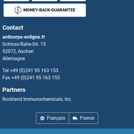
ALG10 Anticorps
MONEY-BACK-GUARANTEE
ALG10B Anticorps
Contact
ALG11 Anticorps
anticorps-enligne.fr
Schloss-Rahe-Str. 15
ALG12 Anticorps
52072, Aachen
Allemagne
ALG13 Anticorps
Tel
+49 (0)241 95 163 153
ALG14 Anticorps
Fax
+49 (0)241 95 163 155
Partners
ALG2 Anticorps
Rockland Immunochemicals, Inc.
ALG3 Anticorps
Français
France
ALG5 Anticorps