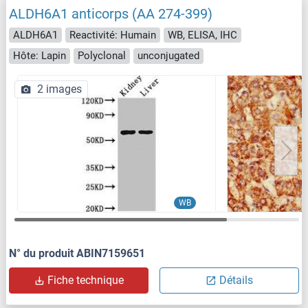
ALDH6A1 anticorps (AA 274-399)
ALDH6A1
Reactivité: Humain
WB, ELISA, IHC
Hôte: Lapin
Polyclonal
unconjugated
2 images
WB
N° du produit ABIN7159651
Fiche technique
Détails