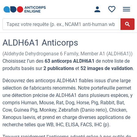
ALDH6A1 Anticorps
(Aldehyde Dehydrogenase 6 Family, Member A1 (ALDH6A1))
Choisissez l’un des
63 anticorps ALDH6A1
de notre liste de
produits basés sur
2 publications
et
52 images de validation
.
Découvrez des anticorps ALDH6A1 fiables issus d’une large
sélection de fabricants renommés. Notre portefeuille permet
une détection précise de ALDH6A1 dans plusieurs espèces, y
compris Human, Mouse, Rat, Dog, Horse, Pig, Rabbit, Bat,
Cow, Guinea Pig, Monkey, Zebrafish (Danio rerio), Chicken,
Xenopus laevis, et prend en charge diverses applications de
recherche telles que WB, IHC, ELISA, FACS, IHC (p).
Trouvez rapidement l’anticorps adapté grâce à nos outils de