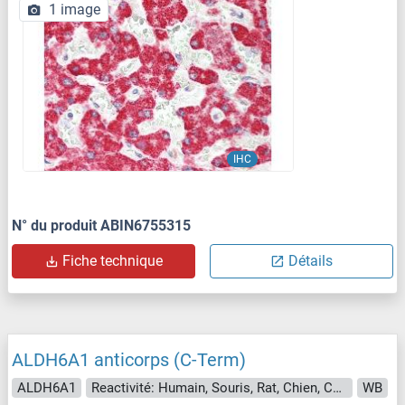
1 image
IHC
N° du produit ABIN6755315
Fiche technique
Détails
ALDH6A1 anticorps (C-Term)
ALDH6A1
Reactivité: Humain, Souris, Rat, Chien, Cheval, Porc, Lapin, Roussette (Chauve-souris), Singe
WB