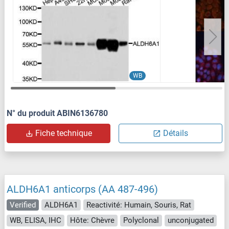
WB
N° du produit ABIN6136780
Fiche technique
Détails
ALDH6A1 anticorps (AA 487-496)
Verified
ALDH6A1
Reactivité: Humain, Souris, Rat
WB, ELISA, IHC
Hôte: Chèvre
Polyclonal
unconjugated