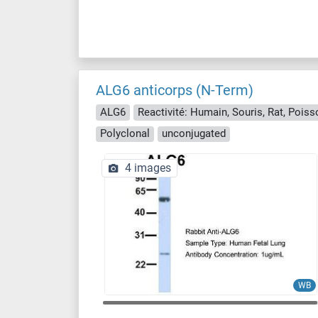
ALG6 anticorps (N-Term)
ALG6
Polyclonal
unconjugated
4 images
WB