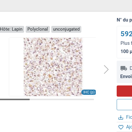
N° du 
Hôte: Lapin
Polyclonal
unconjugated
592
Plus 
100 
D
Envoi
IHC (p)
Fi
Aj