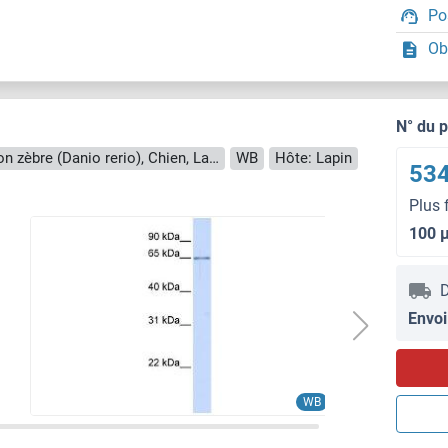
Po
Ob
N° du 
Reactivité: Humain, Souris, Rat, Poisson zèbre (Danio rerio), Chien, Lapin, Boeuf (Vache), Cheval, Cobaye, Saccharomyces cerevisiae
WB
Hôte: Lapin
534
Plus 
100 
D
Envoi
WB