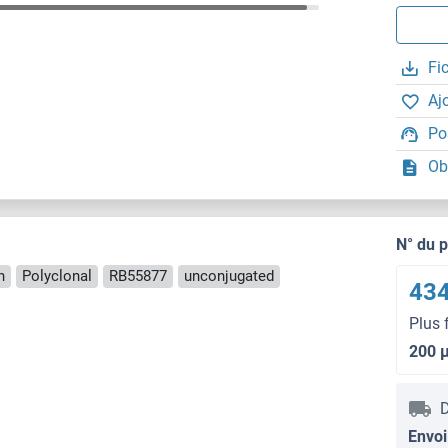
Fi
Aj
Po
Ob
N° du 
n
Polyclonal
RB55877
unconjugated
434
Plus 
200 
D
Envoi