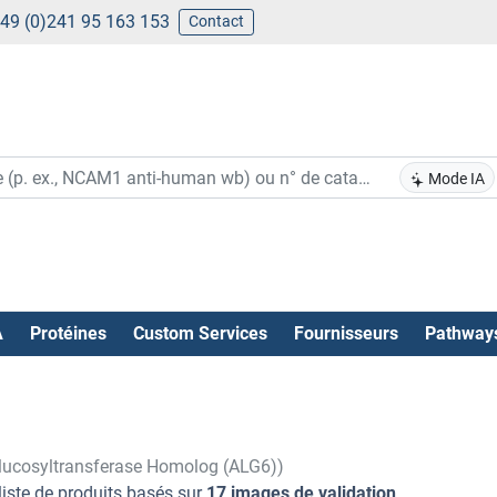
49 (0)241 95 163 153
Contact
Mode IA
A
Protéines
Custom Services
Fournisseurs
Pathway
Glucosyltransferase Homolog (ALG6))
liste de produits basés sur
17 images de validation
.