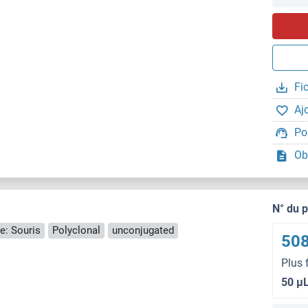
Fi
Aj
Po
Ob
N° du 
e: Souris
Polyclonal
unconjugated
508
Plus 
50 μ