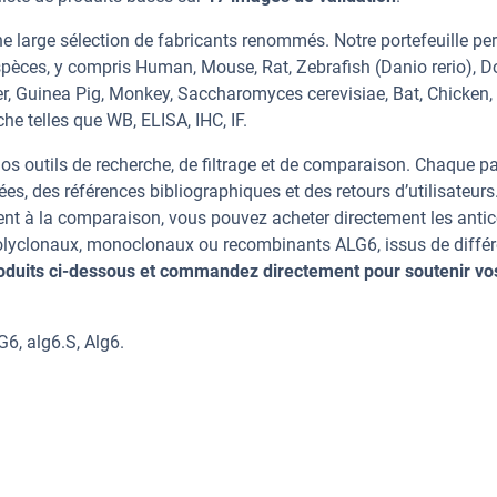
e large sélection de fabricants renommés. Notre portefeuille pe
pèces, y compris Human, Mouse, Rat, Zebrafish (Danio rerio), D
r, Guinea Pig, Monkey, Saccharomyces cerevisiae, Bat, Chicken, 
he telles que WB, ELISA, IHC, IF.
os outils de recherche, de filtrage et de comparaison. Chaque p
ées, des références bibliographiques et des retours d’utilisateurs
nt à la comparaison, vous pouvez acheter directement les anti
 polyclonaux, monoclonaux ou recombinants ALG6, issus de diffé
oduits ci-dessous et commandez directement pour soutenir vo
6, alg6.S, Alg6.