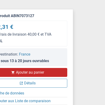
produit ABIN7073127
,31 €
frais de livraison 40,00 € et TVA
μL
estination:
France
 sous 13 à 20 jours ouvrables
IHC (p)
Ajouter au panier
Détails
che de données
outer aux Liste de comparaison