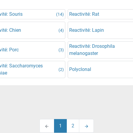
vité: Souris
Reactivité: Rat
(14)
vité: Chien
Reactivité: Lapin
(4)
Reactivité: Drosophila
vité: Porc
(3)
melanogaster
vité: Saccharomyces
Polyclonal
(2)
siae
1
2