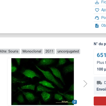
Fi
Aj
Po
Ob
N° du 
Hôte: Souris
Monoclonal
2G11
unconjugated
651
Plus 
100 
D
Envoi
IF