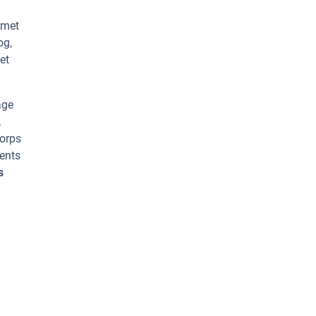
rmet
og,
et
age
.
corps
rents
s