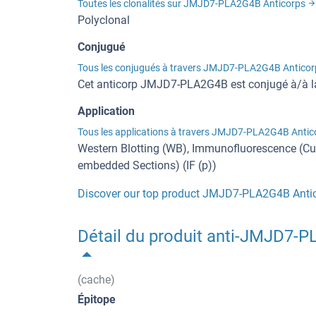
Toutes les clonalités sur JMJD7-PLA2G4B Anticorps
Polyclonal
Conjugué
Tous les conjugués à travers JMJD7-PLA2G4B Antico
Cet anticorp JMJD7-PLA2G4B est conjugé à/à 
Application
Tous les applications à travers JMJD7-PLA2G4B Antic
Western Blotting (WB), Immunofluorescence (Cult
embedded Sections) (IF (p))
Discover our top product JMJD7-PLA2G4B Antic
Détail du produit anti-JMJD7-P
(cache)
Épitope