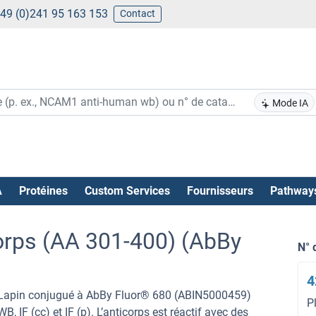
49 (0)241 95 163 153
Contact
Mode IA
A
Protéines
Custom Services
Fournisseurs
Pathway
rps (AA 301-400) (AbBy
N° 
4
 Lapin conjugué à AbBy Fluor® 680 (ABIN5000459)
P
F (cc) et IF (p). L’anticorps est réactif avec des