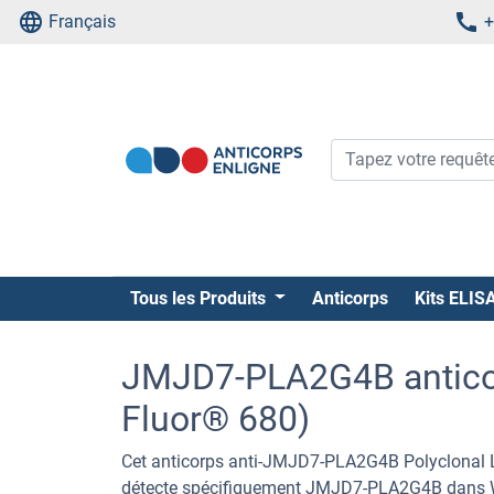
Français
+
Tous les Produits
Anticorps
Kits ELIS
JMJD7-PLA2G4B antico
Fluor® 680)
Cet anticorps anti-JMJD7-PLA2G4B Polyclonal
détecte spécifiquement JMJD7-PLA2G4B dans WB, I