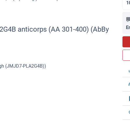
1
E
2G4B anticorps (AA 301-400) (AbBy
gh (JMJD7-PLA2G4B))