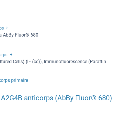
rps
la AbBy Fluor® 680
orps.
ured Cells) (IF (cc)), Immunofluorescence (Paraffin-
orps primaire
LA2G4B anticorps (AbBy Fluor® 680)