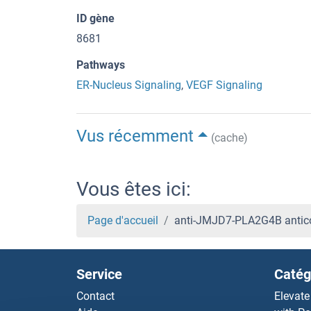
ID gène
8681
Pathways
ER-Nucleus Signaling
,
VEGF Signaling
Vus récemment
(cache)
Vous êtes ici:
Page d'accueil
anti-JMJD7-PLA2G4B antico
Service
Catég
Contact
Elevate