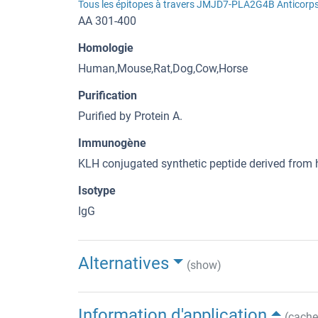
Tous les épitopes à travers JMJD7-PLA2G4B Anticorp
AA 301-400
Homologie
Human,Mouse,Rat,Dog,Cow,Horse
Purification
Purified by Protein A.
Immunogène
KLH conjugated synthetic peptide derived fro
Isotype
IgG
Alternatives
(show)
Information d'application
(cache