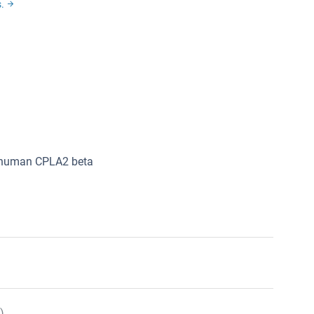
s.
m human CPLA2 beta
)