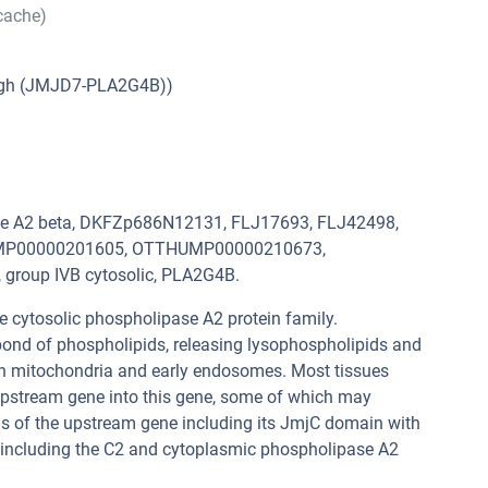
cache)
gh (JMJD7-PLA2G4B))
se A2 beta, DKFZp686N12131, FLJ17693, FLJ42498,
MP00000201605, OTTHUMP00000210673,
 group IVB cytosolic, PLA2G4B.
 cytosolic phospholipase A2 protein family.
ond of phospholipids, releasing lysophospholipids and
th mitochondria and early endosomes. Most tissues
 upstream gene into this gene, some of which may
s of the upstream gene including its JmjC domain with
, including the C2 and cytoplasmic phospholipase A2