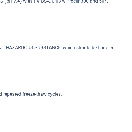
 ( pH 7.4) with 1 % BSA, 0.03 % Proclin300 and 50 %
 AND HAZARDOUS SUBSTANCE, which should be handled
oid repeated freeze-thaw cycles.