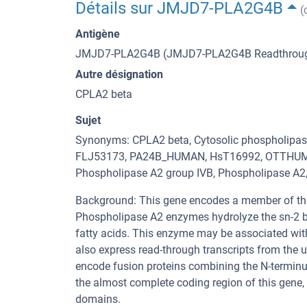
Détails sur JMJD7-PLA2G4B
(
Antigène
JMJD7-PLA2G4B (JMJD7-PLA2G4B Readthrou
Autre désignation
CPLA2 beta
Sujet
Synonyms: CPLA2 beta, Cytosolic phospholipa
FLJ53173, PA24B_HUMAN, HsT16992, OTTHU
Phospholipase A2 group IVB, Phospholipase A2,
Background: This gene encodes a member of the
Phospholipase A2 enzymes hydrolyze the sn-2 b
fatty acids. This enzyme may be associated wi
also express read-through transcripts from the
encode fusion proteins combining the N-terminu
the almost complete coding region of this gene
domains.