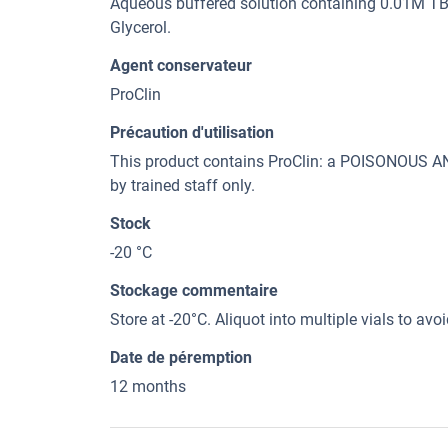
Aqueous buffered solution containing 0.01M TBS
Glycerol.
Agent conservateur
ProClin
Précaution d'utilisation
This product contains ProClin: a POISONOUS
by trained staff only.
Stock
-20 °C
Stockage commentaire
Store at -20°C. Aliquot into multiple vials to av
Date de péremption
12 months