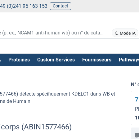
49 (0)241 95 163 153
Contact
Mode IA
A
Protéines
Custom Services
Fournisseurs
Pathway
N° 
N1577466) détecte spécifiquement KDELC1 dans WB et
7
lons de Humain.
P
1
icorps (ABIN1577466)