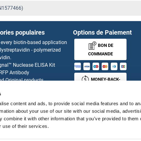
IN1577466)
ories populaires
Options de Paiement
 every biotin-based application
BON DE
lystreptavidin - polymerized
COMMANDE
vidin.
gnal™ Nuclease ELISA Kit
 RFP Antibody
MONEY-BACK-
d Original products
its
GUARANTEE
s
ies online purchase process
tributeurs
ise content and ads, to provide social media features and to an
rmation about your use of our site with our social media, advertis
 combine it with other information that you’ve provided to them o
 use of their services.
Français
France