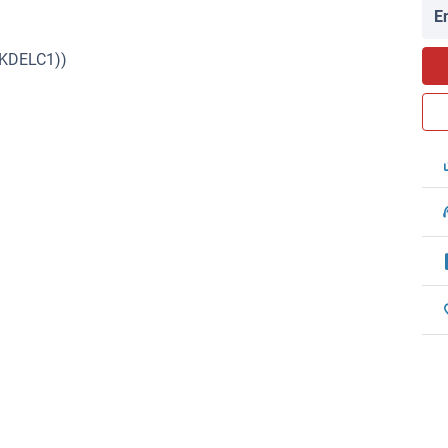
E
(KDELC1))