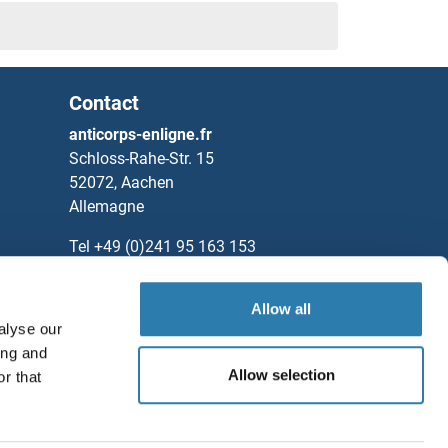
Contact
anticorps-enligne.fr
Schloss-Rahe-Str. 15
52072, Aachen
Allemagne
Tel
+49 (0)241 95 163 153
Fax
+49 (0)241 95 163 155
Partners
Allow all
alyse our
Rockland Immunochemicals, Inc.
ing and
Allow selection
r that
Sauvegarder / Partager