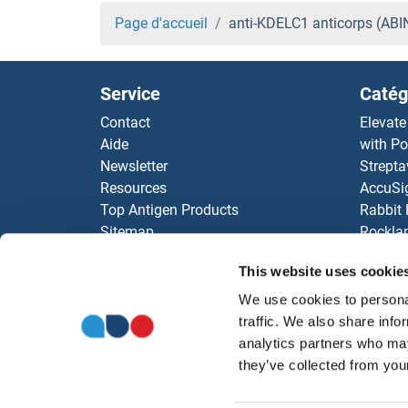
Page d'accueil
anti-KDELC1 anticorps (AB
Service
Catég
Contact
Elevate
Aide
with Po
Newsletter
Strepta
Resources
AccuSi
Top Antigen Products
Rabbit
Sitemap
Rocklan
ELISA K
This website uses cookie
antibod
Nos dis
We use cookies to personal
traffic. We also share info
analytics partners who may
they’ve collected from your