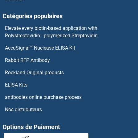
KCNU1 Anticorps
Catégories populaires
KCNT2 Anticorps
Elevate every biotin-based application with
KCNT1 Anticorps
Polystreptavidin - polymerized Streptavidin.
AccuSignal™ Nuclease ELISA Kit
KCNS3 Anticorps
Rabbit RFP Antibody
KDELC2 Anticorps
Rockland Original products
KDELR Anticorps
ELISA Kits
KDELR1 Anticorps
antibodies online purchase process
Nos distributeurs
KDELR2 Anticorps
KDELR3 Anticorps
Options de Paiement