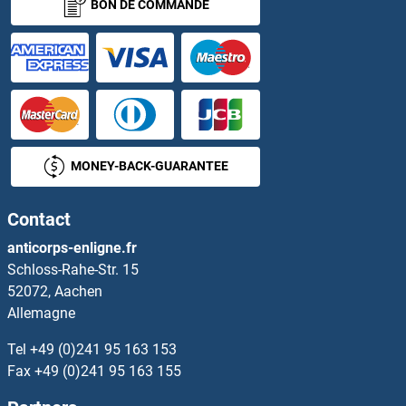
BON DE COMMANDE
KDM1B Anticorps
KDM2A Anticorps
KDM2B Anticorps
KDM3A Anticorps
MONEY-BACK-GUARANTEE
KDM3B Anticorps
Contact
KDM4A Anticorps
anticorps-enligne.fr
Schloss-Rahe-Str. 15
KDM4B Anticorps
52072, Aachen
Allemagne
KDM4C Anticorps
Tel
+49 (0)241 95 163 153
KDM4E Anticorps
Fax
+49 (0)241 95 163 155