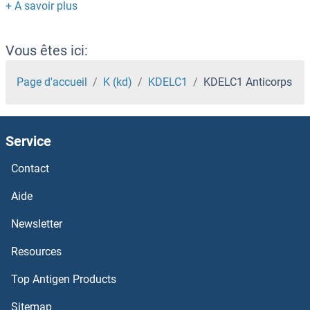
KCTD13 Anticorps
KCTD12 Anticorps
Vous êtes ici:
KCTD11 Anticorps
Page d'accueil
K (kd)
KDELC1
KDELC1 Anticorps
KCTD10 Anticorps
Service
KCTD1 Anticorps
Contact
KCT2 Anticorps
Aide
KCP Anticorps
Newsletter
Resources
KCNV2 Anticorps
Top Antigen Products
KCNV1 Anticorps
Sitemap