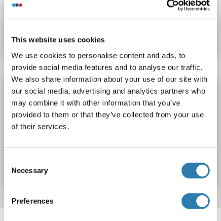
N° du produit ABIN7840317
Fiche technique
Détails
This website uses cookies
We use cookies to personalise content and ads, to
provide social media features and to analyse our traffic.
We also share information about your use of our site with
KDELC1 anticorps
our social media, advertising and analytics partners who
may combine it with other information that you’ve
KDELC1
Reactivité: Humain
WB, ELISA
Hôte: Lapin
provided to them or that they’ve collected from your use
unconjugated
of their services.
N° du produit ABIN1577466
Consent
Fiche technique
Détails
Necessary
Selection
Preferences
Target information, Synonyms, Latest