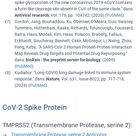
spike glycoprotein of the new coronavirus 2019-nCoV contains
a furin-like cleavage site absent in CoV of the same clade.
" dans:
Antiviral research
,
Vol. 176
,
pp. 104742
, (
2020
) (
PubMed
).
Gordon, Jang, Bouhaddou, Xu, Obernier, O'Meara, Guo, Swaney,
Tummino, Hüttenhain, Kaake, Richards, Tutuncuoglu, Foussard,
Batra, Haas, Modak, Kim, Haas, Polacco, Braberg, Fabius,
Eckhardt, Soucheray, Bennett, Cakir, McGregor, Li, Naing, Zhou,
Peng, Kirby,
: "
A SARS-CoV-2-Human Protein-Protein Interaction
Map Reveals Drug Targets and Potential Drug-Repurposing.
"
dans:
bioRxiv : the preprint server for biology
, (
2020
)
(
PubMed
).
Kudiabor
: "
Long COVID lung damage linked to immune system
response.
" dans:
Nature
,
Vol. 631
,
Issue 8022
,
pp. 717-718
,
(
2024
) (
PubMed
).
CoV-2 Spike Protein
TMPRSS2 (Transmembrane Protease, serine 2):
Transmembrane Protease, serine 2 Anticorps