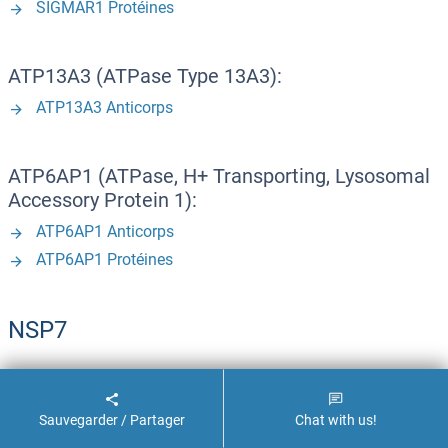
SIGMAR1 Protéines
ATP13A3 (ATPase Type 13A3):
ATP13A3 Anticorps
ATP6AP1 (ATPase, H+ Transporting, Lysosomal
Accessory Protein 1):
ATP6AP1 Anticorps
ATP6AP1 Protéines
NSP7
FAM162A - F162A:
F162A Anticorps
Sauvegarder / Partager
Chat with us!
F162A Protéines