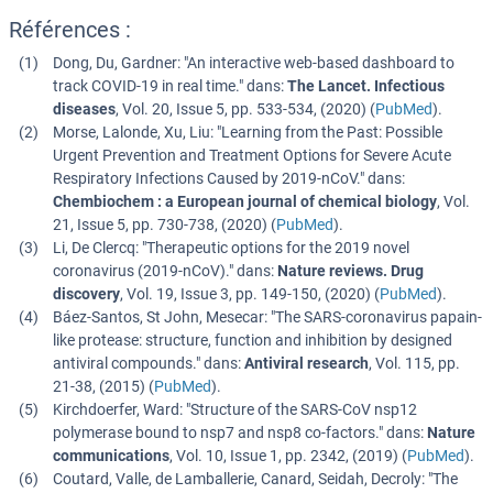
Références :
Dong, Du, Gardner
: "
An interactive web-based dashboard to
track COVID-19 in real time.
" dans:
The Lancet. Infectious
diseases
,
Vol. 20
,
Issue 5
,
pp. 533-534
, (
2020
) (
PubMed
).
Morse, Lalonde, Xu, Liu
: "
Learning from the Past: Possible
Urgent Prevention and Treatment Options for Severe Acute
Respiratory Infections Caused by 2019-nCoV.
" dans:
Chembiochem : a European journal of chemical biology
,
Vol.
21
,
Issue 5
,
pp. 730-738
, (
2020
) (
PubMed
).
Li, De Clercq
: "
Therapeutic options for the 2019 novel
coronavirus (2019-nCoV).
" dans:
Nature reviews. Drug
discovery
,
Vol. 19
,
Issue 3
,
pp. 149-150
, (
2020
) (
PubMed
).
Báez-Santos, St John, Mesecar
: "
The SARS-coronavirus papain-
like protease: structure, function and inhibition by designed
antiviral compounds.
" dans:
Antiviral research
,
Vol. 115
,
pp.
21-38
, (
2015
) (
PubMed
).
Kirchdoerfer, Ward
: "
Structure of the SARS-CoV nsp12
polymerase bound to nsp7 and nsp8 co-factors.
" dans:
Nature
communications
,
Vol. 10
,
Issue 1
,
pp. 2342
, (
2019
) (
PubMed
).
Coutard, Valle, de Lamballerie, Canard, Seidah, Decroly
: "
The