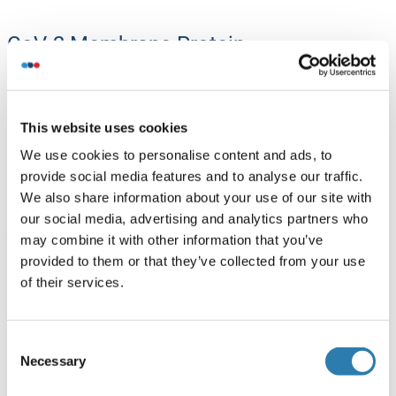
CoV-2 Membrane Protein
ANO6 - Anoctamin 6:
Anoctamin 6 Anticorps
This website uses cookies
Anoctamin 6 Kits ELISA
We use cookies to personalise content and ads, to
Anoctamin 6 Protéines
provide social media features and to analyse our traffic.
We also share information about your use of our site with
our social media, advertising and analytics partners who
AASS (Aminoadipate Semialdehyde Synthase):
may combine it with other information that you’ve
AASS Anticorps
provided to them or that they’ve collected from your use
of their services.
AASS Protéines
Consent
PSMD8 (Proteasome (Prosome, Macropain) 26S
Necessary
Selection
Subunit, Non-ATPase, 8):
PSMD8 Anticorps