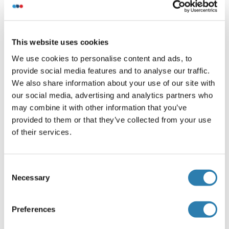
Stockage
(cache)
This website uses cookies
Format
We use cookies to personalise content and ads, to
Liquid
provide social media features and to analyse our traffic.
We also share information about your use of our site with
Buffer
our social media, advertising and analytics partners who
Preservative: 0.03 % Proclin 300
may combine it with other information that you’ve
Constituents: 50 % Glycerol, 0.01M PBS, pH 7.4
provided to them or that they’ve collected from your use
Agent conservateur
of their services.
ProClin
Précaution d'utilisation
Consent
Necessary
Selection
This product contains ProClin: a POISONOUS AND
HAZARDOUS SUBSTANCE which should be handled by
trained staff only.
Preferences
Stock