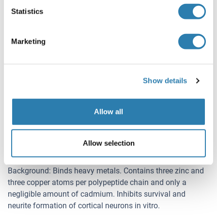
-20 °C,-80 °C
Statistics
Stockage commentaire
Marketing
Upon receipt, store at -20°C or -80°C. Avoid repeated freeze.
Détails sur MT3
(cache)
Show details
Antigène
MT3 (Metallothionein 3 (MT3))
Allow all
Autre désignation
MT3
Allow selection
Sujet
Background: Binds heavy metals. Contains three zinc and
three copper atoms per polypeptide chain and only a
negligible amount of cadmium. Inhibits survival and
neurite formation of cortical neurons in vitro.