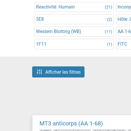
Reactivité: Humain
Incon
(21)
3E8
Hôte: 
(2)
Western Blotting (WB)
AA 1-
(11)
1F11
FITC
(1)
Afficher les filtres
MT3 anticorps (AA 1-68)