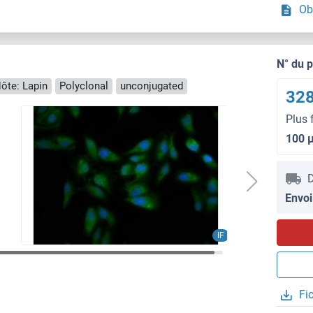
Ob
N° du 
ôte: Lapin
Polyclonal
unconjugated
328
Plus 
100 
D
Envoi
IF
Fi