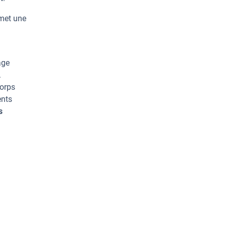
rmet une
age
.
corps
ents
s