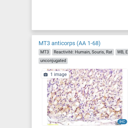
MT3 anticorps (AA 1-68)
MT3
Reactivité: Humain, Souris, Rat
WB, E
unconjugated
1 image
IHC