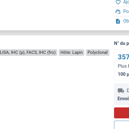
Aj
Po
Ob
N° du 
LISA, IHC (p), FACS, IHC (fro)
Hôte: Lapin
Polyclonal
357
Plus 
100 
D
Envoi