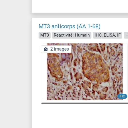
MT3 anticorps (AA 1-68)
MT3
Reactivité: Humain
IHC, ELISA, IF
H
2 images
IHC