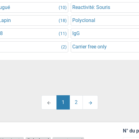
jugué
Reactivité: Souris
(10)
Lapin
Polyclonal
(18)
68
IgG
(11)
Carrier free only
(2)
1
2
N° du 