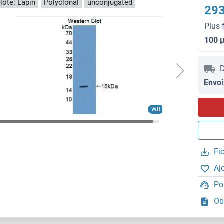
Hôte: Lapin
Polyclonal
unconjugated
293
Plus 
100 
D
Envoi
WB
Fi
Aj
Po
Ob