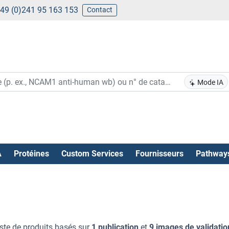
49 (0)241 95 163 153
Contact
Mode IA
A
Protéines
Custom Services
Fournisseurs
Pathway
iste de produits basés sur
1 publication
et
9 images de validatio