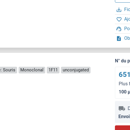
Fi
Aj
Po
Ob
N° du 
: Souris
Monoclonal
1F11
unconjugated
651
Plus 
100 
D
Envoi