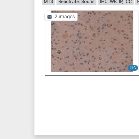
MT3
Reactivité: Souris
IHC, WB, IP, ICC
2 images
IHC