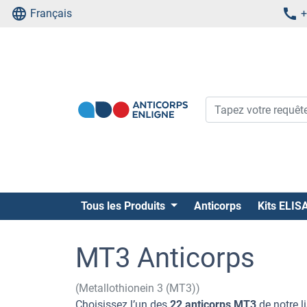
Français
+
Tous les Produits
Anticorps
Kits ELIS
MT3 Anticorps
(Metallothionein 3 (MT3))
Choisissez l’un des
22 anticorps MT3
de notre l