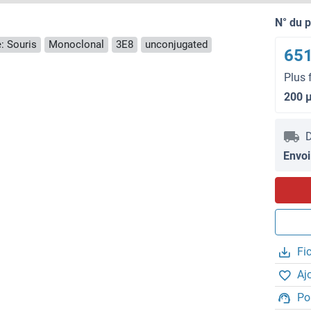
N° du 
: Souris
Monoclonal
3E8
unconjugated
651
Plus 
200 
D
Envoi
Fi
Aj
Po