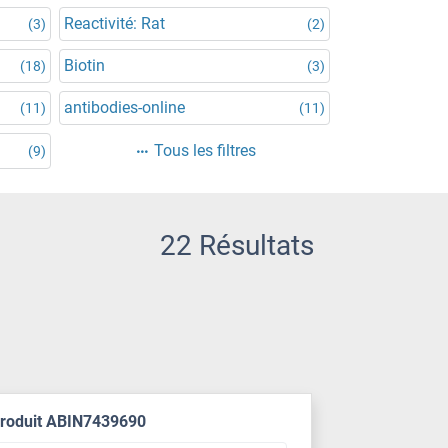
Reactivité: Rat
(3)
(2)
Biotin
(18)
(3)
antibodies-online
(11)
(11)
Tous les filtres
(9)
22 Résultats
produit ABIN7439690