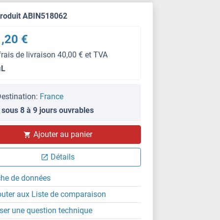
produit ABIN518062
,20 €
frais de livraison 40,00 € et TVA
μL
estination:
France
 sous 8 à 9 jours ouvrables
Ajouter au panier
Détails
che de données
outer aux Liste de comparaison
ser une question technique