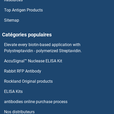
ARL6 Anticorps
Top Antigen Products
ARL5C Anticorps
Sitemap
ARL5B Anticorps
Catégories populaires
ARL5A Anticorps
Elevate every biotin-based application with
Polystreptavidin - polymerized Streptavidin.
ARL4D Anticorps
AccuSignal™ Nuclease ELISA Kit
ARMCX3 Anticorps
Rabbit RFP Antibody
ARMCX4 Anticorps
Rockland Original products
ARMCX5 Anticorps
ELISA Kits
antibodies online purchase process
ARMS2 Anticorps
Nos distributeurs