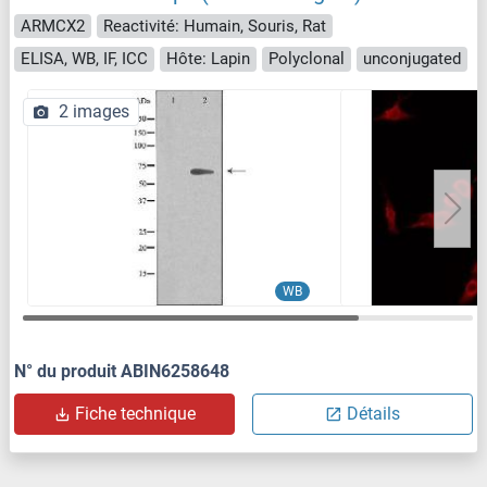
ARMCX2
Reactivité: Humain, Souris, Rat
ELISA, WB, IF, ICC
Hôte: Lapin
Polyclonal
unconjugated
2 images
WB
N° du produit ABIN6258648
Fiche technique
Détails