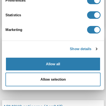
Preferences
N° du produit ABIN7144625
Statistics
Fiche technique
Détails
Marketing
ARMCX2 anticorps (AA 161-460) (Biotin)
Show details
ARMCX2
Reactivité: Humain
ELISA
Hôte: Lapin
Polyclonal
Biotin
Allow all
N° du produit ABIN7144624
Allow selection
Fiche technique
Détails