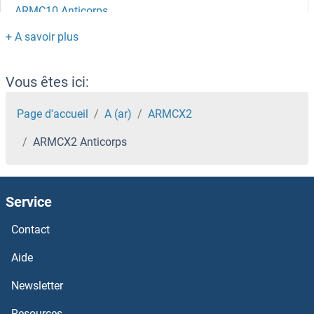
ARMC10 Anticorps
ARMC1 Anticorps
ARL9 Anticorps
Vous êtes ici:
ARL8B Anticorps
Page d'accueil
A (ar)
ARMCX2
ARMCX2 Anticorps
ARL8A Anticorps
ARL6IP6 Anticorps
Service
ARL6IP5 Anticorps
Contact
ARL6IP4 Anticorps
Aide
Newsletter
ARL6IP1 Anticorps
Resources