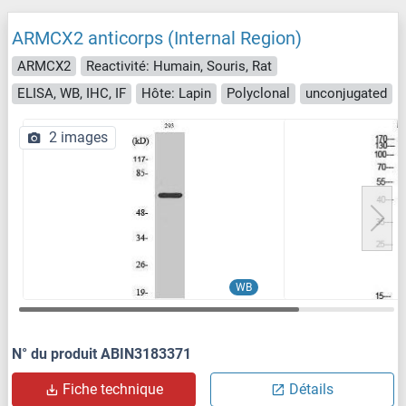
ARMCX2 anticorps (Internal Region)
ARMCX2
Reactivité: Humain, Souris, Rat
ELISA, WB, IHC, IF
Hôte: Lapin
Polyclonal
unconjugated
2 images
WB
N° du produit ABIN3183371
Fiche technique
Détails