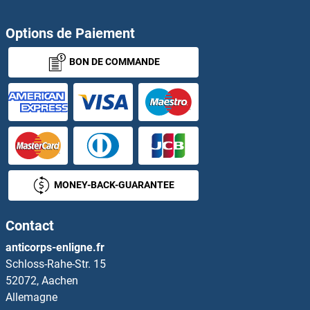
ARNT Anticorps
Options de Paiement
ARNT2 Anticorps
BON DE COMMANDE
ARNTL Anticorps
ARNTL2 Anticorps
ARP3 Actin-Related Protein 3 Anticorps
ARPC1A Anticorps
MONEY-BACK-GUARANTEE
ARPC1B Anticorps
Contact
ARPC2 Anticorps
anticorps-enligne.fr
Schloss-Rahe-Str. 15
ARPC3 Anticorps
52072, Aachen
Allemagne
ARPC4 Anticorps