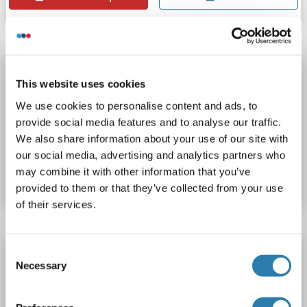
ARMCX2 anticorps (AA 161-460) (HRP)
This website uses cookies
ARMCX2
Reactivité: Humain
ELISA
Hôte: Lapin
We use cookies to personalise content and ads, to
Polyclonal
HRP
provide social media features and to analyse our traffic.
We also share information about your use of our site with
N° du produit ABIN7144626
our social media, advertising and analytics partners who
may combine it with other information that you’ve
Fiche technique
Détails
provided to them or that they’ve collected from your use
of their services.
ARMCX2 anticorps (AA 161-460) (FITC)
Consent
Necessary
Selection
ARMCX2
Reactivité: Humain
Hôte: Lapin
Polyclonal
FITC