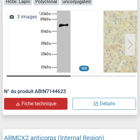
Hôte: Lapin
Polyclonal
unconjugated
3 images
WB
N° du produit ABIN7144623
Fiche technique
Détails
ARMCX2 anticorps (Internal Region)