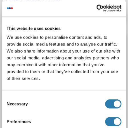
Fiche technique
Détails
This website uses cookies
We use cookies to personalise content and ads, to
ARPC2 anticorps (N-Term)
provide social media features and to analyse our traffic.
ARPC2
Reactivité: Humain, Souris, Rat, Boeuf (Vache), Lapin, Cobaye, Cheval, Hamster, Singe, Porc, Xenopus laevis
WB
We also share information about your use of our site with
our social media, advertising and analytics partners who
Hôte: Lapin
Polyclonal
unconjugated
may combine it with other information that you’ve
provided to them or that they’ve collected from your use
1 image
of their services.
Consent
Necessary
Selection
Preferences