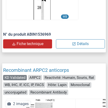
WB
N° du produit ABIN1536969
Fiche technique
Détails
Recombinant ARPC2 anticorps
KD Validated
ARPC2
Reactivité: Humain, Souris, Rat
WB, IHC, IF, ICC, IP, FACS
Hôte: Lapin
Monoclonal
unconjugated
Recombinant Antibody
2 images