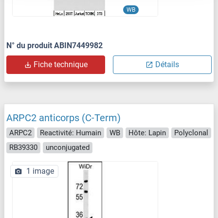
WB
N° du produit ABIN7449982
Fiche technique
Détails
ARPC2 anticorps (C-Term)
ARPC2
Reactivité: Humain
WB
Hôte: Lapin
Polyclonal
RB39330
unconjugated
1 image