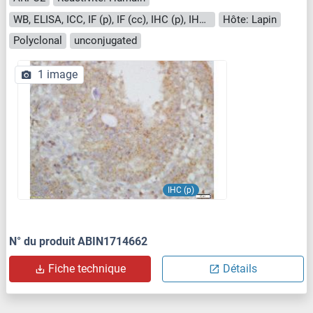
WB, ELISA, ICC, IF (p), IF (cc), IHC (p), IHC (fro)
Hôte: Lapin
Polyclonal
unconjugated
1 image
IHC (p)
N° du produit ABIN1714662
Fiche technique
Détails