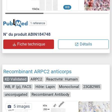
WB
1 reference
N° du produit ABIN184748
Fiche technique
Détails
Recombinant ARPC2 anticorps
KD Validated
ARPC2
Reactivité: Humain
WB, IF (p), FACS
Hôte: Lapin
Monoclonal
23GB2985
unconjugated
Recombinant Antibody
5 images