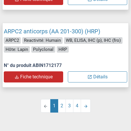
ARPC2 anticorps (AA 201-300) (HRP)
ARPC2
Reactivité: Humain
WB, ELISA, IHC (p), IHC (fro)
Hôte: Lapin
Polyclonal
HRP
N° du produit ABIN1712177
Fiche technique
Détails
1
2
3
4