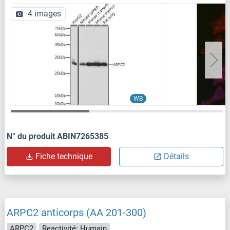
4 images
WB
N° du produit ABIN7265385
Fiche technique
Détails
ARPC2 anticorps (AA 201-300)
ARPC2
Reactivité: Humain