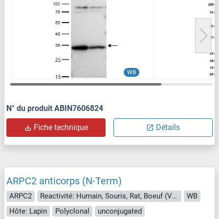
WB
N° du produit ABIN7606824
Fiche technique
Détails
ARPC2 anticorps (N-Term)
ARPC2
Reactivité: Humain, Souris, Rat, Boeuf (Vache), Lapin, Cobaye, Cheval
WB
Hôte: Lapin
Polyclonal
unconjugated