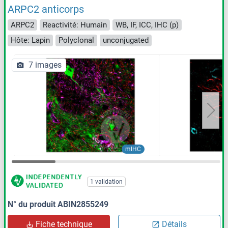
ARPC2 anticorps
ARPC2
Reactivité: Humain
WB, IF, ICC, IHC (p)
Hôte: Lapin
Polyclonal
unconjugated
7 images
mIHC
1 validation
N° du produit ABIN2855249
Fiche technique
Détails