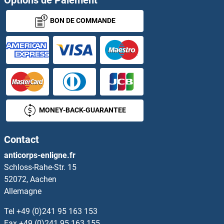
Options de Paiement
BON DE COMMANDE
ARPP21 Anticorps
ARRDC1-AS1 Anticorps
Arrestin 3 Anticorps
Arrestin 3, Retinal (X-Arrestin) Anticorps
MONEY-BACK-GUARANTEE
ARSF Anticorps
Contact
ARSG Anticorps
anticorps-enligne.fr
Schloss-Rahe-Str. 15
ARSJ Anticorps
52072, Aachen
Allemagne
ART1 Anticorps
Tel
+49 (0)241 95 163 153
ART3 Anticorps
Fax
+49 (0)241 95 163 155