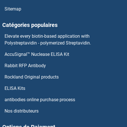
ARMC6 Anticorps
Sitemap
ARMC5 Anticorps
Catégories populaires
ARMC3 Anticorps
Elevate every biotin-based application with
ARMC10 Anticorps
Polystreptavidin - polymerized Streptavidin.
AccuSignal™ Nuclease ELISA Kit
ARMC1 Anticorps
Rabbit RFP Antibody
ARPC3 Anticorps
Rockland Original products
ARPC4 Anticorps
ELISA Kits
ARPIN Anticorps
antibodies online purchase process
Nos distributeurs
ARPM1 Anticorps
ARPP19 Anticorps