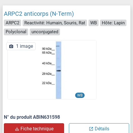
ARPC2 anticorps (N-Term)
ARPC2
Reactivité: Humain, Souris, Rat
WB
Hôte: Lapin
Polyclonal
unconjugated
1 image
WB
N° du produit ABIN631598
Fiche technique
Détails