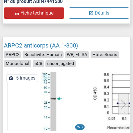
N° du produit ABIN7441580
Fiche technique
Détails
ARPC2 anticorps (AA 1-300)
ARPC2
Reactivité: Humain
WB, ELISA
Hôte: Souris
Monoclonal
5C8
unconjugated
5 images
WB