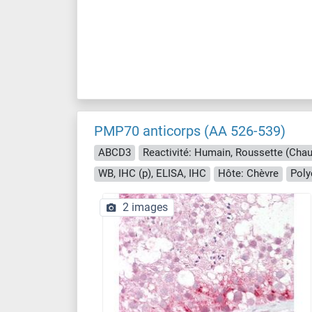
PMP70 anticorps (AA 526-539)
ABCD3
Reactivité: Humain, Roussette (Chauv
WB, IHC (p), ELISA, IHC
Hôte: Chèvre
Poly
2 images