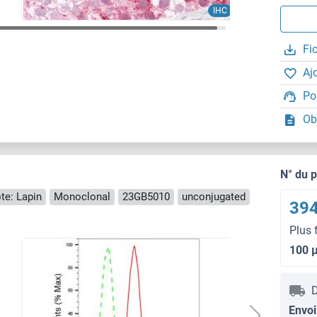
IHC
Fi
Aj
Po
Ob
N° du 
te: Lapin
Monoclonal
23GB5010
unconjugated
394
Plus 
100 
D
Envoi