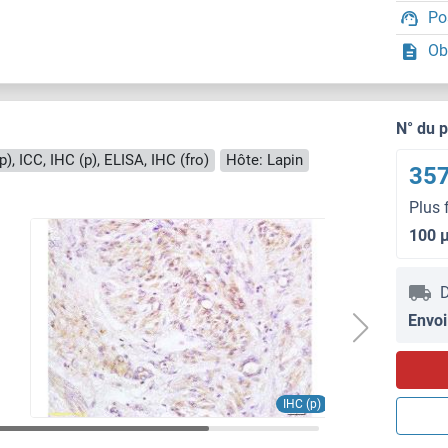
Po
Ob
N° du 
(p), ICC, IHC (p), ELISA, IHC (fro)
Hôte: Lapin
357
Plus 
100 
D
Envoi
ELISA
IHC (p)