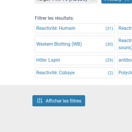
Filtrer les résultats:
Reactivité: Humain
Reacti
(31)
Reacti
Western Blotting (WB)
(30)
souris
Hôte: Lapin
antibo
(29)
Reactivité: Cobaye
Polycl
(2)
Afficher les filtres