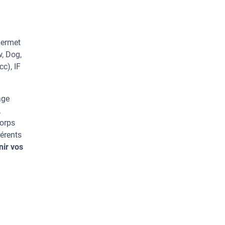
permet
, Dog,
c), IF
age
.
corps
érents
nir vos