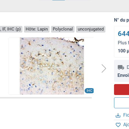
N° du 
 IF, IHC (p)
Hôte: Lapin
Polyclonal
unconjugated
644
Plus 
100 
D
Envoi
IHC
Fi
Aj