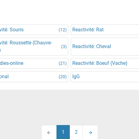
vité: Souris
Reactivité: Rat
(12)
vité: Roussette (Chauve-
Reactivité: Cheval
(3)
)
dies-online
Reactivité: Boeuf (Vache)
(21)
onal
IgG
(20)
1
2