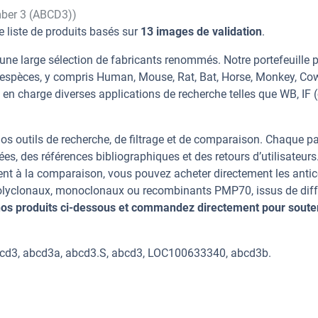
mber 3 (ABCD3))
e liste de produits basés sur
13 images de validation
.
ne large sélection de fabricants renommés. Notre portefeuille 
espèces, y compris Human, Mouse, Rat, Bat, Horse, Monkey, Cow
 en charge diverses applications de recherche telles que WB, IF (c
os outils de recherche, de filtrage et de comparaison. Chaque p
ées, des références bibliographiques et des retours d’utilisateurs
nt à la comparaison, vous pouvez acheter directement les anti
 polyclonaux, monoclonaux ou recombinants PMP70, issus de diff
os produits ci-dessous et commandez directement pour soute
cd3, abcd3a, abcd3.S, abcd3, LOC100633340, abcd3b.