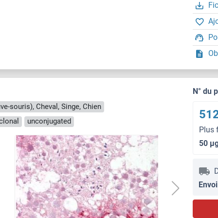
Fi
Aj
Po
Ob
N° du 
e-souris), Cheval, Singe, Chien
512
clonal
unconjugated
Plus 
50 μ
D
Envoi