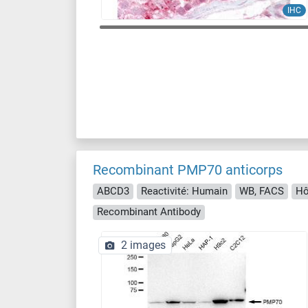
IHC
Recombinant PMP70 anticorps
ABCD3
Reactivité: Humain
WB, FACS
Hô
Recombinant Antibody
2 images