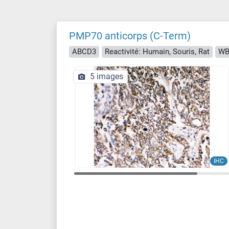
PMP70 anticorps (C-Term)
ABCD3
Reactivité: Humain, Souris, Rat
WB,
5 images
IHC