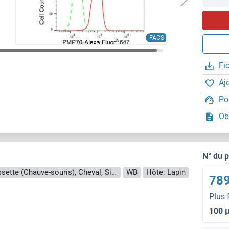
FACS
Fi
Aj
Po
Ob
N° du 
Reactivité: Humain, Souris, Rat, Roussette (Chauve-souris), Cheval, Singe, Boeuf (Vache), Chien, Cobaye, Poulet
WB
Hôte: Lapin
789
Plus 
100 