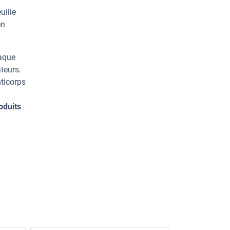
uille
en
haque
teurs.
ticorps
oduits