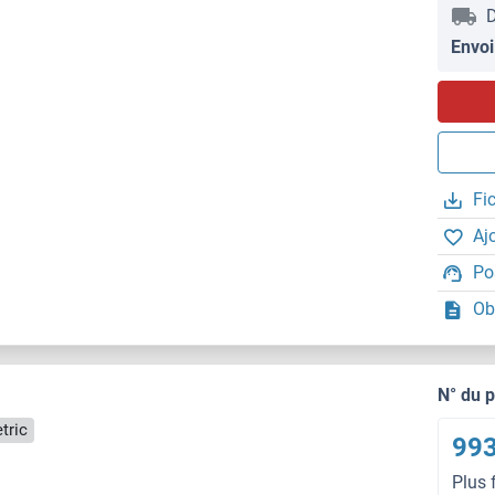
D
Envoi
Fi
Aj
Po
Ob
N° du 
tric
993
Plus 