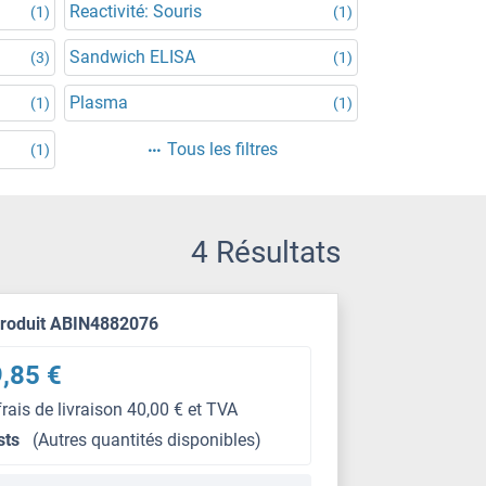
Reactivité: Souris
(1)
(1)
Sandwich ELISA
(3)
(1)
Plasma
(1)
(1)
Tous les filtres
(1)
4 Résultats
produit ABIN4882076
,85 €
frais de livraison 40,00 € et TVA
sts
(Autres quantités disponibles)