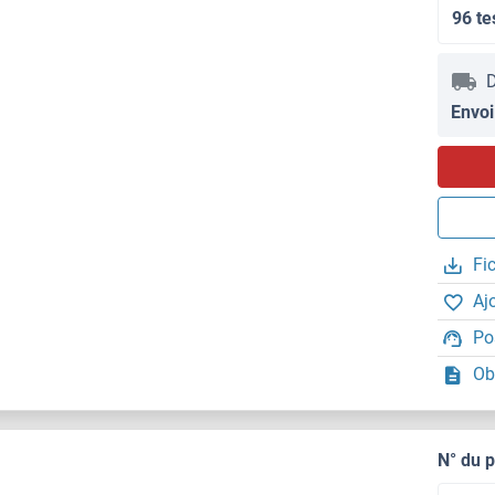
96 te
D
Envoi
Fi
Aj
Po
Ob
N° du 