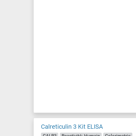
Calreticulin 3 Kit ELISA
CALR3
Reactivité: Humain
Colorimetric