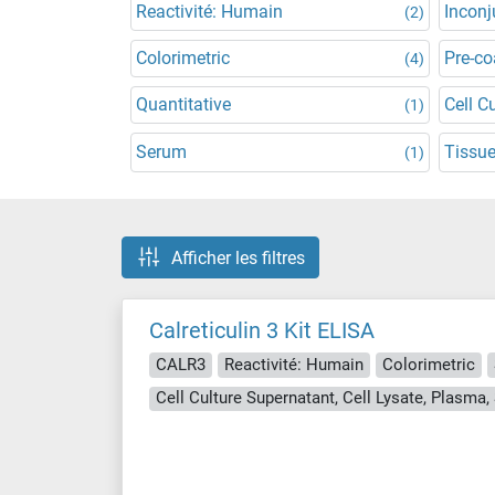
Reactivité: Humain
Incon
(2)
Colorimetric
Pre-co
(4)
Quantitative
Cell C
(1)
Serum
Tissue
(1)
Afficher les filtres
Calreticulin 3 Kit ELISA
CALR3
Reactivité: Humain
Colorimetric
Cell Culture Supernatant, Cell Lysate, Plasma