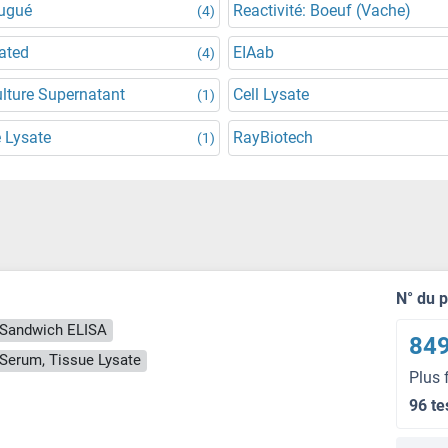
jugué
Reactivité: Boeuf (Vache)
(4)
ated
EIAab
(4)
ulture Supernatant
Cell Lysate
(1)
 Lysate
RayBiotech
(1)
N° du 
Sandwich ELISA
849
, Serum, Tissue Lysate
Plus 
96 te