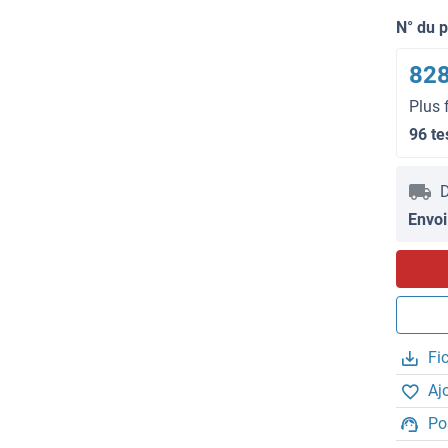
N° du 
828
Plus 
96 te
D
Envoi
Fi
Aj
Po