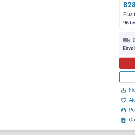
828
Plus 
96 te
D
Envoi
Fi
Aj
Po
Ob