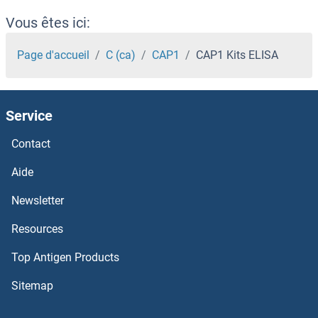
CAMKII gamma Kits ELISA
Vous êtes ici:
CAMK4 Kits ELISA
Page d'accueil
C (ca)
CAP1
CAP1 Kits ELISA
CAMK2N1 Kits ELISA
Service
CAMK2D Kits ELISA
Contact
CAMK2B Kits ELISA
Aide
CAMK2A Kits ELISA
Newsletter
Resources
CALU Kits ELISA
Top Antigen Products
Calsyntenin 1 Kits ELISA
Sitemap
Calsequestrin 1 Kits ELISA