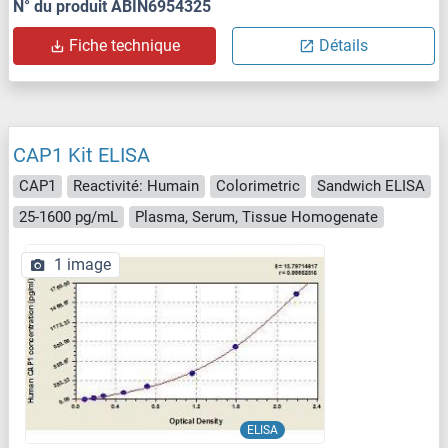
N° du produit ABIN6954325
Fiche technique
Détails
CAP1 Kit ELISA
CAP1
Reactivité: Humain
Colorimetric
Sandwich ELISA
25-1600 pg/mL
Plasma, Serum, Tissue Homogenate
1 image
ELISA