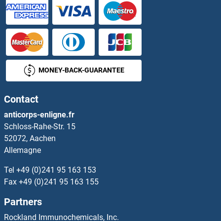
Carboxypeptidase A2 Kits ELISA
CARD6 Kits ELISA
Cardiac Troponin C Kits ELISA
MONEY-BACK-GUARANTEE
Cardiac Troponin T2 Kits ELISA
Contact
Cardiotrophin 1 Kits ELISA
anticorps-enligne.fr
Schloss-Rahe-Str. 15
CARHSP1 Kits ELISA
52072, Aachen
Allemagne
Carkd Kits ELISA
Tel
+49 (0)241 95 163 153
CARM1 Kits ELISA
Fax
+49 (0)241 95 163 155
Partners
CARNS1 Kits ELISA
Rockland Immunochemicals, Inc.