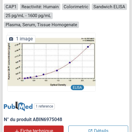
CAP1
Reactivité: Humain
Colorimetric
Sandwich ELISA
25 pg/mL - 1600 pg/mL
Plasma, Serum, Tissue Homogenate
1 image
ELISA
1 reference
N° du produit ABIN6975048
Fiche technique
Détails