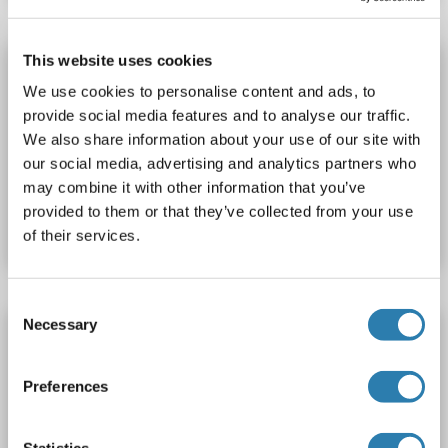
This website uses cookies
CAP1 Kit ELISA
We use cookies to personalise content and ads, to
CAP1
Reactivité: Porc
Colorimetric
provide social media features and to analyse our traffic.
Cell Culture Supernatant, Plasma, Serum, Tissue Homogenate
We also share information about your use of our site with
our social media, advertising and analytics partners who
N° du produit ABIN778015
may combine it with other information that you’ve
provided to them or that they’ve collected from your use
Fiche technique
Détails
of their services.
Consent
Necessary
Selection
CAP1 Kit ELISA
CAP1
Reactivité: Chévre
Colorimetric
Preferences
Cell Culture Supernatant, Plasma, Serum, Tissue Homogenate