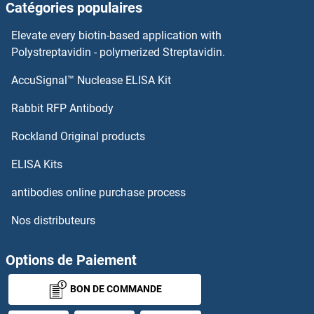
Catégories populaires
Calretinin Kits ELISA
Elevate every biotin-based application with
Calreticulin 3 Kits ELISA
Polystreptavidin - polymerized Streptavidin.
AccuSignal™ Nuclease ELISA Kit
Calreticulin Kits ELISA
Rabbit RFP Antibody
CAPG Kits ELISA
Rockland Original products
CAPN1 Kits ELISA
ELISA Kits
CAPN10 Kits ELISA
antibodies online purchase process
Nos distributeurs
CAPZB Kits ELISA
Carbonic Anhydrase Kits ELISA
Options de Paiement
BON DE COMMANDE
Carboxy Methyl Lysine Kits ELISA