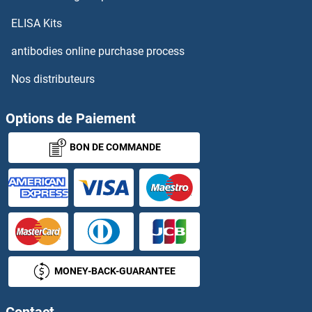
C4B Kits ELISA
ELISA Kits
C4BPA Kits ELISA
antibodies online purchase process
Nos distributeurs
C4BPB Kits ELISA
C4orf49 Kits ELISA
Options de Paiement
BON DE COMMANDE
C5 Kits ELISA
C5A Kits ELISA
C5AR1 Kits ELISA
C5b-9 Kits ELISA
MONEY-BACK-GUARANTEE
C6 Kits ELISA