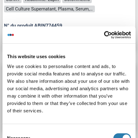
Cell Culture Supernatant, Plasma, Serum, Tissue Homogenate
N° du produit ABIN774459
Fiche technique
Détails
This website uses cookies
We use cookies to personalise content and ads, to
C3AR1 Kit ELISA
provide social media features and to analyse our traffic.
C3AR1
Reactivité: Chien
Colorimetric
We also share information about your use of our site with
our social media, advertising and analytics partners who
Cell Culture Supernatant, Plasma, Serum, Tissue Homogenate
may combine it with other information that you’ve
provided to them or that they’ve collected from your use
N° du produit ABIN990402
of their services.
Fiche technique
Détails
Consent
Necessary