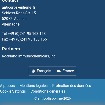
Contact
C7 Kits ELISA
anticorps-enligne.fr
Schloss-Rahe-Str. 15
C8A Kits ELISA
52072, Aachen
Allemagne
C8B Kits ELISA
Tel
+49 (0)241 95 163 153
C8G Kits ELISA
Fax
+49 (0)241 95 163 155
Partners
C9 Kits ELISA
Rockland Immunochemicals, Inc.
C9orf3 Kits ELISA
Français
France
CA 19-9 Kits ELISA
CA1 Kits ELISA
À propos
Mentions légales
Protection des données
Cookie Settings
Conditions générales
CA10 Kits ELISA
© antibodies-online 2026