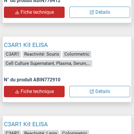
N° du produit ABIN776412
Fiche technique
Détails
C3AR1 Kit ELISA
C3AR1
Reactivité: Souris
Colorimetric
Cell Culture Supernatant, Plasma, Serum, Tissue Homogenate
N° du produit ABIN772910
Fiche technique
Détails
C3AR1 Kit ELISA
C3AR1
Reactivité: Lapin
Colorimetric