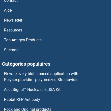
Contact
C1QA Kits ELISA
Aide
C1q Kits ELISA
Newsletter
Resources
C1ORF110 Kits ELISA
Top Antigen Products
C1GALT1C1 Kits ELISA
Sitemap
C1D Kits ELISA
Catégories populaires
C19ORF80 Kits ELISA
Elevate every biotin-based application with
C19orf10 Kits ELISA
Polystreptavidin - polymerized Streptavidin.
AccuSignal™ Nuclease ELISA Kit
C17orf37 Kits ELISA
Rabbit RFP Antibody
C4A Kits ELISA
Rockland Original products