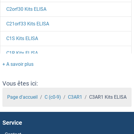
C2orf30 Kits ELISA
C21orf33 Kits ELISA
C1S Kits ELISA
C1R Kits ELISA
C1QTNF9 Kits ELISA
C1QTNF1 Kits ELISA
Vous êtes ici:
C1QC Kits ELISA
Page d'accueil
C (c0-9)
C3AR1
C3AR1 Kits ELISA
C1QBP Kits ELISA
Service
C1QB Kits ELISA