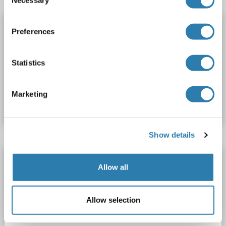
Selection
C3AR1 Kit ELISA
Preferences
C3AR1
Reactivité: Boeuf (Vache)
Colorimetric
Cell Culture Supernatant, Plasma, Serum, Tissue Homogenate
Statistics
N° du produit ABIN990403
Marketing
Fiche technique
Détails
Show details
C3AR1 Kit ELISA
Allow all
C3AR1
Reactivité: Singe
Colorimetric
Cell Culture Supernatant, Plasma, Serum, Tissue Homogenate
Allow selection
N° du produit ABIN1052342