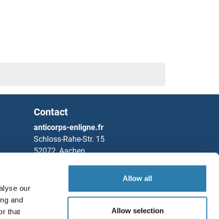
Contact
anticorps-enligne.fr
Schloss-Rahe-Str. 15
52072, Aachen
Allemagne
Allow all
Tel
+49 (0)241 95 163 153
alyse our
Fax
+49 (0)241 95 163 155
ing and
Allow selection
r that
Partners