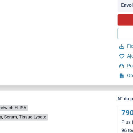
Envoi
Fi
Aj
Po
Ob
N° du 
ndwich ELISA
790
a, Serum, Tissue Lysate
Plus 
96 te