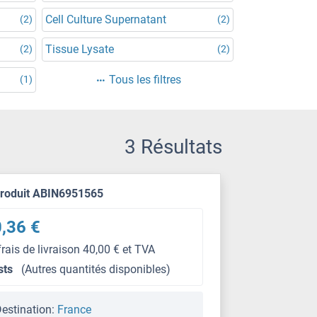
Cell Culture Supernatant
(2)
(2)
Tissue Lysate
(2)
(2)
Tous les filtres
(1)
3 Résultats
produit ABIN6951565
,36 €
frais de livraison 40,00 € et TVA
sts
(Autres quantités disponibles)
estination:
France