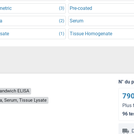
metric
Pre-coated
(3)
a
Serum
(2)
ysate
Tissue Homogenate
(1)
N° du 
andwich ELISA
790
a, Serum, Tissue Lysate
Plus 
96 te
D