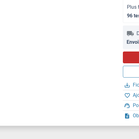
Plus 
96 te
D
Envoi
Fi
Aj
Po
Ob