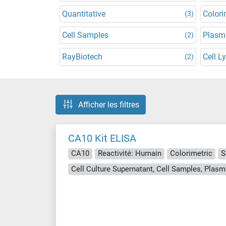
Quantitative
Colori
(3)
Cell Samples
Plasm
(2)
RayBiotech
Cell L
(2)
Afficher les filtres
CA10 Kit ELISA
CA10
Reactivité: Humain
Colorimetric
S
Cell Culture Supernatant, Cell Samples, Plasm