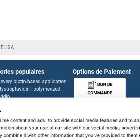
CA6 Kits ELISA
CA7 Kits ELISA
CA8 Kits ELISA
 ELISA
CA9 Kits ELISA
ories populaires
Options de Paiement
CAB39 Kits ELISA
 every biotin-based application
BON DE
lystreptavidin - polymerized
CABIN1 Kits ELISA
COMMANDE
vidin.
gnal™ Nuclease ELISA Kit
CABLES1 Kits ELISA
s
 RFP Antibody
MONEY-BACK-
d Original products
ise content and ads, to provide social media features and to an
CABS1 Kits ELISA
its
GUARANTEE
rmation about your use of our site with our social media, advertis
ies online purchase process
 combine it with other information that you’ve provided to them o
CABYR Kits ELISA