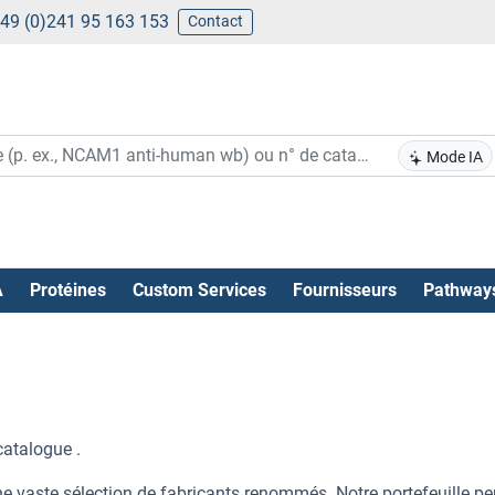
49 (0)241 95 163 153
Contact
Mode IA
A
Protéines
Custom Services
Fournisseurs
Pathway
catalogue .
e vaste sélection de fabricants renommés. Notre portefeuille p