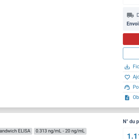
D
Envoi
Fi
Aj
Po
Ob
N° du 
andwich ELISA
0.313 ng/mL - 20 ng/mL
1.1