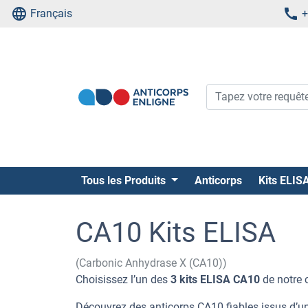
Français
+
Tous les Produits
Anticorps
Kits ELIS
CA10 Kits ELISA
(Carbonic Anhydrase X (CA10))
Choisissez l’un des
3 kits ELISA CA10
de notre 
Découvrez des anticorps CA10 fiables issus d’un