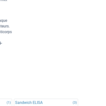
haque
teurs.
ticorps
i-
Sandwich ELISA
(1)
(3)