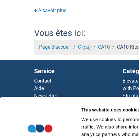
C7 Kits ELISA
C6 Kits ELISA
Vous êtes ici:
C5b-9 Kits ELISA
Page d'accueil
C (ca)
CA10
CA10 Kits
C5AR1 Kits ELISA
Service
Catég
C5A Kits ELISA
Contact
Elevate
Aide
with Po
C5 Kits ELISA
Newsletter
Strepta
Resources
AccuSi
C4orf49 Kits ELISA
This website uses cookie
Top Antigen Products
Rabbit
Sitemap
Rocklan
We use cookies to personal
C4BPB Kits ELISA
ELISA K
traffic. We also share info
antibod
analytics partners who may
C4BPA Kits ELISA