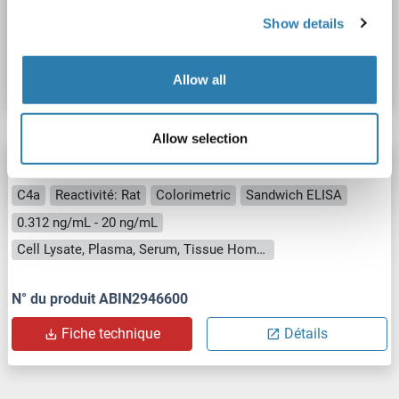
Show details
N° du produit ABIN5518628
Fiche technique
Détails
Allow all
Allow selection
C4A Kit ELISA
C4a
Reactivité: Rat
Colorimetric
Sandwich ELISA
0.312 ng/mL - 20 ng/mL
Cell Lysate, Plasma, Serum, Tissue Homogenate
N° du produit ABIN2946600
Fiche technique
Détails