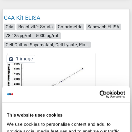
C4A Kit ELISA
C4a
Reactivité: Souris
Colorimetric
Sandwich ELISA
78.125 pg/mL - 5000 pg/mL
Cell Culture Supernatant, Cell Lysate, Plasma, Serum, Tissue Homogenate
1 image
ELISA
This website uses cookies
We use cookies to personalise content and ads, to
N° du produit ABIN1568717
provide social media features and to analyse our traffic.