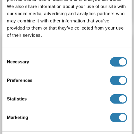
We also share information about your use of our site with
Fiche technique
Détails
our social media, advertising and analytics partners who
may combine it with other information that you’ve
provided to them or that they’ve collected from your use
of their services.
C4A Kit ELISA
C4a
Reactivité: Humain
Colorimetric
Sandwich ELISA
Consent
0.156 ng/mL - 10 ng/mL
Plasma, Serum
Necessary
Selection
1 image
Preferences
Statistics
Marketing
ELISA