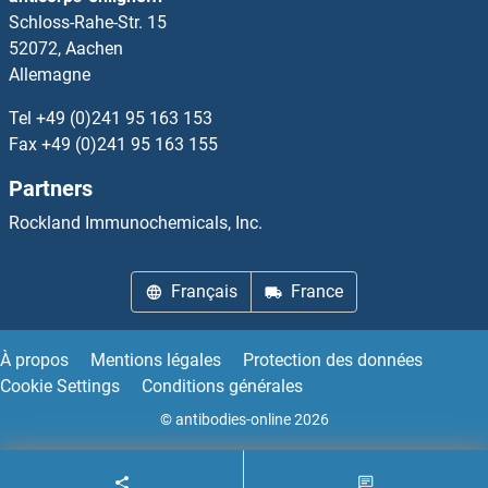
Schloss-Rahe-Str. 15
C8B Kits ELISA
52072, Aachen
Allemagne
C8G Kits ELISA
Tel
+49 (0)241 95 163 153
C9 Kits ELISA
Fax
+49 (0)241 95 163 155
Partners
C9orf3 Kits ELISA
Rockland Immunochemicals, Inc.
CA 19-9 Kits ELISA
Français
France
CA1 Kits ELISA
CA10 Kits ELISA
À propos
Mentions légales
Protection des données
Cookie Settings
Conditions générales
CA12 Kits ELISA
© antibodies-online 2026
CA13 Kits ELISA