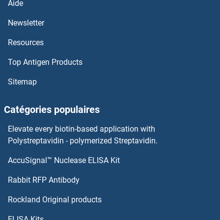
Aide
C1QA Kits ELISA
Newsletter
Resources
C1q Kits ELISA
Top Antigen Products
C1ORF110 Kits ELISA
Sitemap
C1GALT1C1 Kits ELISA
Catégories populaires
C1D Kits ELISA
Elevate every biotin-based application with
C19ORF80 Kits ELISA
Polystreptavidin - polymerized Streptavidin.
AccuSignal™ Nuclease ELISA Kit
C19orf10 Kits ELISA
Rabbit RFP Antibody
C4B Kits ELISA
Rockland Original products
C4BPA Kits ELISA
ELISA Kits