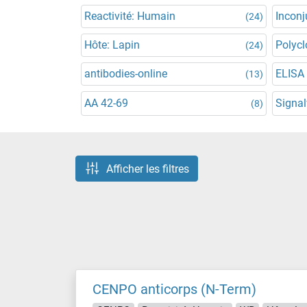
Reactivité: Humain
Incon
(24)
Hôte: Lapin
Polycl
(24)
antibodies-online
ELISA
(13)
AA 42-69
Signa
(8)
Afficher les filtres
CENPO anticorps (N-Term)