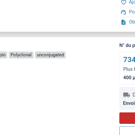
Aj
Po
Ob
N° du 
pin
Polyclonal
unconjugated
734
Plus 
400 
D
Envoi