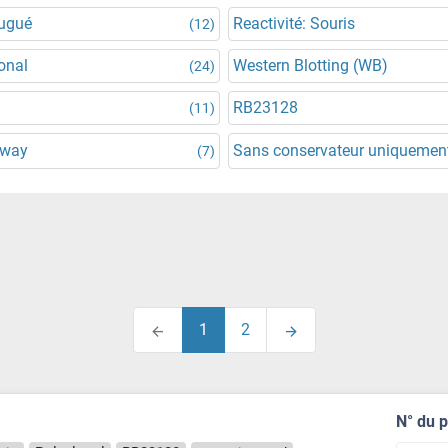
jugué
Reactivité: Souris
(12)
onal
Western Blotting (WB)
(24)
RB23128
(11)
lway
Sans conservateur uniquemen
(7)
1
2
N° du 