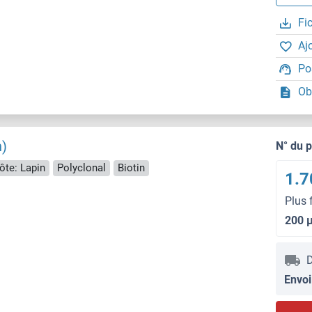
Fi
Aj
Po
Ob
n)
N° du 
ôte: Lapin
Polyclonal
Biotin
1.7
Plus 
200 
D
Envoi