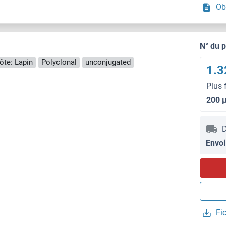
Ob
N° du 
ôte: Lapin
Polyclonal
unconjugated
1.3
Plus 
200 
D
Envoi
Fi