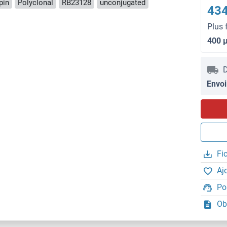
pin
Polyclonal
RB23128
unconjugated
434
Plus 
400 
D
Envoi
Fi
Aj
Po
Ob