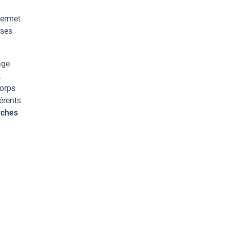
permet
rses
age
.
corps
érents
rches