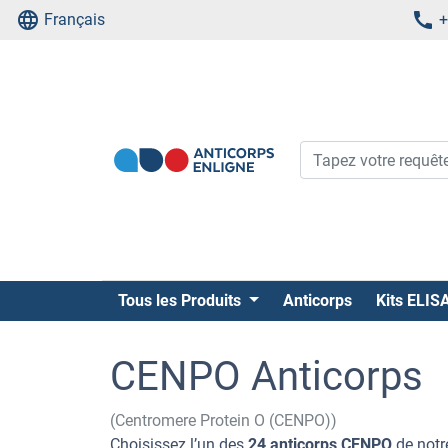
Français
+
Tous les Produits
Anticorps
Kits ELIS
CENPO Anticorps
(Centromere Protein O (CENPO))
Choisissez l’un des
24 anticorps CENPO
de notr