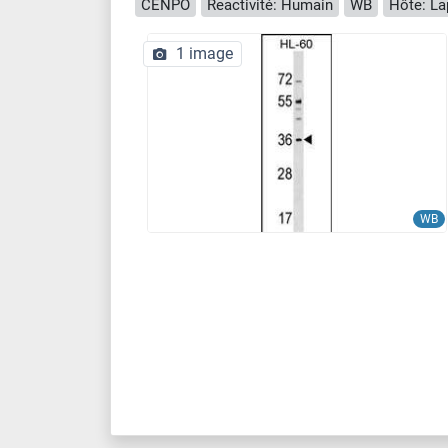
CENPO
Reactivité: Humain
WB
Hôte: La
1 image
WB