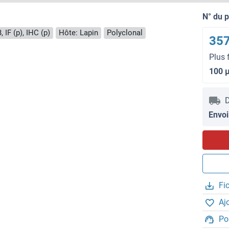
N° du 
 IF (p), IHC (p)
Hôte: Lapin
Polyclonal
357
Plus 
100 
D
Envoi
Fi
Aj
Po