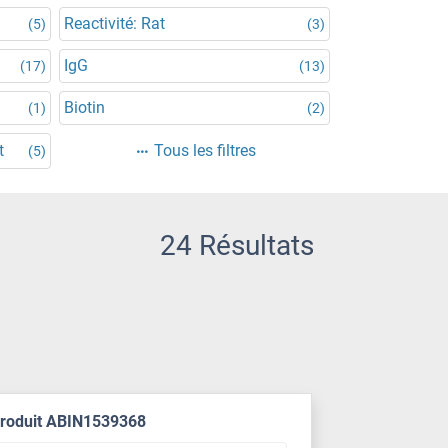
Reactivité: Rat
(5)
(3)
IgG
(17)
(13)
Biotin
(1)
(2)
t
Tous les filtres
(5)
24 Résultats
produit ABIN1539368