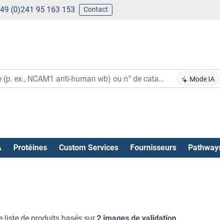
49 (0)241 95 163 153
Contact
Mode IA
A
Protéines
Custom Services
Fournisseurs
Pathway
e liste de produits basés sur
2 images de validation
.