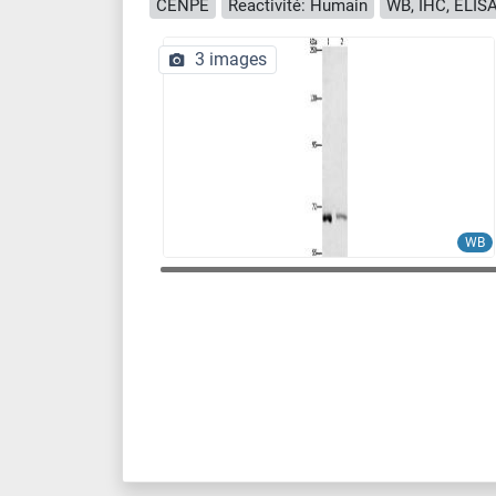
CENPE
Reactivité: Humain
WB, IHC, ELIS
3 images
WB