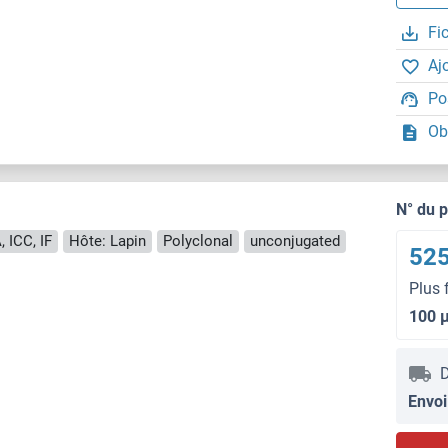
Fi
Aj
Po
Ob
N° du 
 ICC, IF
Hôte: Lapin
Polyclonal
unconjugated
525
Plus 
100 
D
Envoi