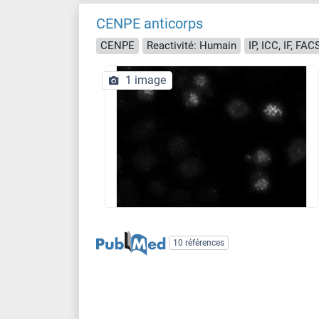
CENPE anticorps
CENPE
Reactivité: Humain
IP, ICC, IF, FAC
1 image
10 références