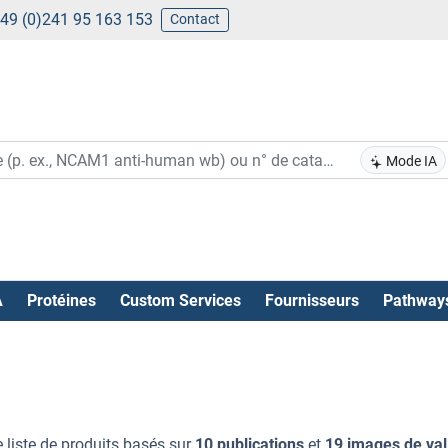
49 (0)241 95 163 153
Contact
Mode IA
A
Protéines
Custom Services
Fournisseurs
Pathway
 liste de produits basés sur
10 publications
et
19 images de val