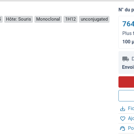
N° du 
S
Hôte: Souris
Monoclonal
1H12
unconjugated
764
Plus 
100 
D
Envoi
Fi
Aj
Po