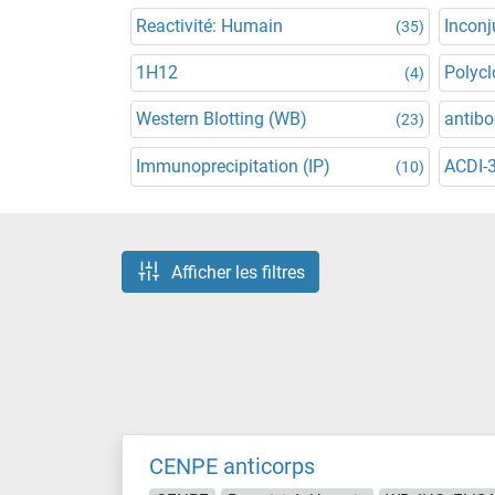
Reactivité: Humain
Incon
(35)
1H12
Polycl
(4)
Western Blotting (WB)
antibo
(23)
Immunoprecipitation (IP)
ACDI-
(10)
Afficher les filtres
CENPE anticorps