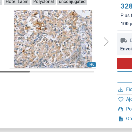
A
Hôte: Lapin
Polyclonal
unconjugated
328
Plus 
100 
D
Envoi
IHC
Fi
Aj
Po
Ob