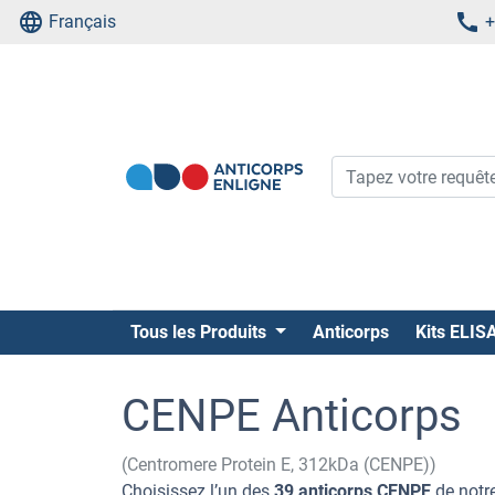
Français
+
Tous les Produits
Anticorps
Kits ELIS
CENPE Anticorps
(Centromere Protein E, 312kDa (CENPE))
Choisissez l’un des
39 anticorps CENPE
de notre