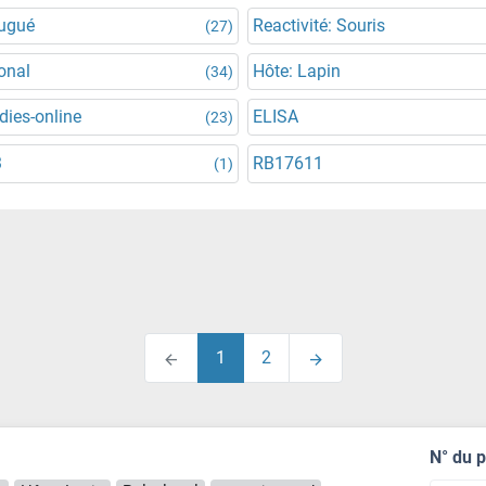
jugué
Reactivité: Souris
(27)
onal
Hôte: Lapin
(34)
dies-online
ELISA
(23)
3
RB17611
(1)
1
2
N° du 