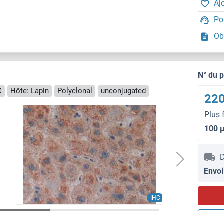
Aj
Po
Ob
N° du 
C
Hôte: Lapin
Polyclonal
unconjugated
220
Plus 
100 
D
Envoi
IHC