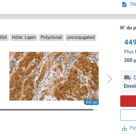
Ob
N° du 
LISA
Hôte: Lapin
Polyclonal
unconjugated
449
Plus 
200 
D
Envoi
IHC (p)
Fi