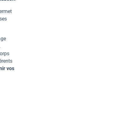
permet
rses
age
.
corps
érents
nir vos