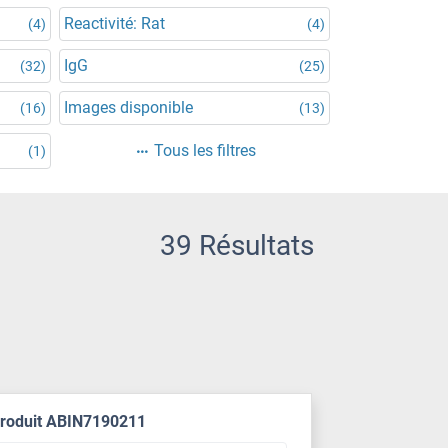
Reactivité: Rat
(4)
(4)
IgG
(32)
(25)
Images disponible
(16)
(13)
Tous les filtres
(1)
39 Résultats
produit ABIN7190211