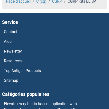
CFHR1 Kits ELISA
Page d'accueil
C (cg)
CGRP
CGRP Kits ELISA
CFDP1 Kits ELISA
Service
CFC1 Kits ELISA
Contact
CETP Kits ELISA
Aide
CES5A Kits ELISA
Newsletter
Resources
CES3 Kits ELISA
Top Antigen Products
CES2 Kits ELISA
Sitemap
CES1 Kits ELISA
Catégories populaires
Ceruloplasmin Kits ELISA
Elevate every biotin-based application with
CERS6 Kits ELISA