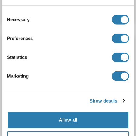
Fiche technique
Détails
Consent
Necessary
Selection
Preferences
CGRP Kit ELISA
CALCA
Reactivité: Souris
Colorimetric
Sandwich ELISA
Statistics
15.625 pg/mL - 1000 pg/mL
Plasma, Serum, Tissue Homogenate
Marketing
1 image
Show details
Allow all
ELISA