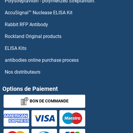
Polystreptavidin - polymerized Streptavidin.
AccuSignal™ Nuclease ELISA Kit
CERK Kits ELISA
Rabbit RFP Antibody
CH25H Kits ELISA
Rockland Original products
CHAC1 Kits ELISA
ELISA Kits
CHAC2 Kits ELISA
antibodies online purchase process
Nos distributeurs
CHAD Kits ELISA
CHAF1B Kits ELISA
Options de Paiement
BON DE COMMANDE
Chaperonin Containing TCP1, Subunit 5 (Epsilon) Kits ELISA
Charged Multivesicular Body Protein 2B Kits ELISA
CHD3 Kits ELISA