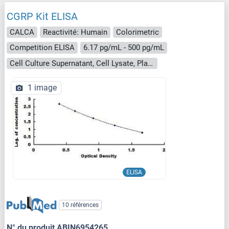
CGRP Kit ELISA
CALCA
Reactivité: Humain
Colorimetric
Competition ELISA
6.17 pg/mL - 500 pg/mL
Cell Culture Supernatant, Cell Lysate, Plasma, Serum, Tissue Homogenate
1 image
ELISA
10 références
N° du produit ABIN6954265