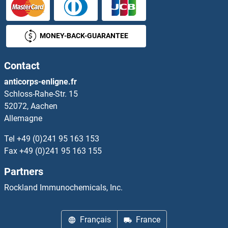
CHD4 Kits ELISA
MONEY-BACK-GUARANTEE
CHD5 Kits ELISA
Contact
CHDH Kits ELISA
anticorps-enligne.fr
Schloss-Rahe-Str. 15
CHEK1 Kits ELISA
52072, Aachen
Allemagne
CHEK2 Kits ELISA
Tel
+49 (0)241 95 163 153
Chemerin Kits ELISA
Fax
+49 (0)241 95 163 155
Partners
Chemokine (C-C Motif) Ligand 1 Kits ELISA
Rockland Immunochemicals, Inc.
Chemokine (C-C Motif) Ligand 6 Kits ELISA
Français
France
Chemokine (C-C Motif) Ligand 8 Kits ELISA