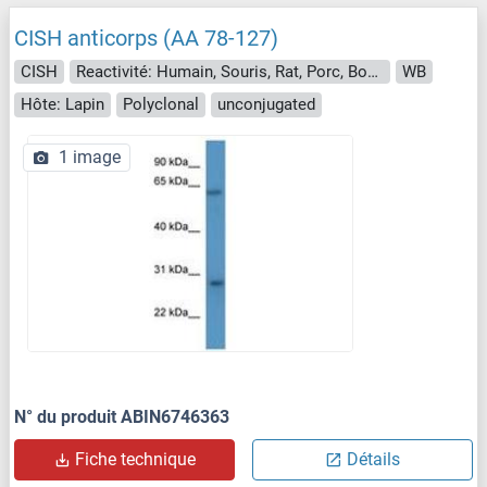
CISH anticorps (AA 78-127)
CISH
Reactivité: Humain, Souris, Rat, Porc, Boeuf (Vache), Cheval, Chien, Lapin, Roussette (Chauve-souris), Singe
WB
Hôte: Lapin
Polyclonal
unconjugated
1 image
N° du produit ABIN6746363
Fiche technique
Détails