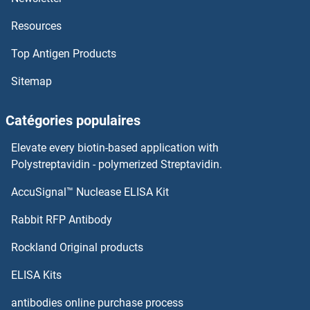
Resources
CIB1 Anticorps
Top Antigen Products
CIAPIN1 Anticorps
Sitemap
CIAO1 Anticorps
Catégories populaires
Chymotrypsin Anticorps
Elevate every biotin-based application with
CHURC1 Anticorps
Polystreptavidin - polymerized Streptavidin.
AccuSignal™ Nuclease ELISA Kit
CHTF8 Anticorps
Rabbit RFP Antibody
CIT Anticorps
Rockland Original products
CITED1 Anticorps
ELISA Kits
CITED2 Anticorps
antibodies online purchase process