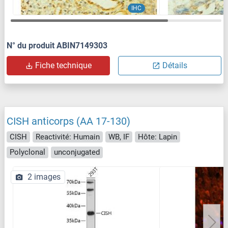
IHC
N° du produit ABIN7149303
Fiche technique
Détails
CISH anticorps (AA 17-130)
CISH
Reactivité: Humain
WB, IF
Hôte: Lapin
Polyclonal
unconjugated
2 images