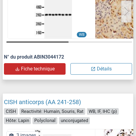
WB
N° du produit ABIN3044172
Fiche technique
Détails
CISH anticorps (AA 241-258)
CISH
Reactivité: Humain, Souris, Rat
WB, IF, IHC (p)
Hôte: Lapin
Polyclonal
unconjugated
3 images