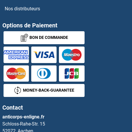
Nos distributeurs
CITED4 Anticorps
Citrulline Anticorps
Options de Paiement
BON DE COMMANDE
CIZ1 Anticorps
CK1 epsilon Anticorps
CKAP2 Anticorps
CKAP4 Anticorps
MONEY-BACK-GUARANTEE
CKAP5 Anticorps
Contact
CKLF Anticorps
anticorps-enligne.fr
Schloss-Rahe-Str. 15
CKM Anticorps
52072, Aachen