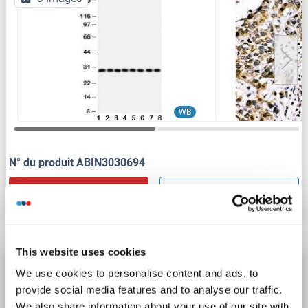
WB
N° du produit ABIN3030694
Fiche technique
Détails
This website uses cookies
CISH anticorps (N-Term)
We use cookies to personalise content and ads, to
CISH
Reactivité: Humain, Souris
WB
Hôte: Lapin
provide social media features and to analyse our traffic.
We also share information about your use of our site with
Polyclonal
unconjugated