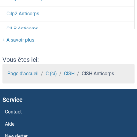
Cilp2 Anticorps
CILP Anticorps
CIITA Anticorps
CIDEC Anticorps
Vous êtes ici:
CIDEB Anticorps
Page d'accueil
C (ci)
CISH
CISH Anticorps
CIDEA Anticorps
Service
CIC Anticorps
Contact
CIB3 Anticorps
Aide
CIB2 Anticorps
Newsletter