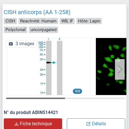
CISH anticorps (AA 1-258)
CISH
Reactivité: Humain
WB, IF
Hôte: Lapin
Polyclonal
unconjugated
3 images
WB
N° du produit ABIN514421
Fiche technique
Détails