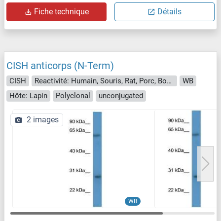
Fiche technique
Détails
CISH anticorps (N-Term)
CISH
Reactivité: Humain, Souris, Rat, Porc, Boeuf (Vache), Cheval, Chien, Lapin
WB
Hôte: Lapin
Polyclonal
unconjugated
2 images
WB