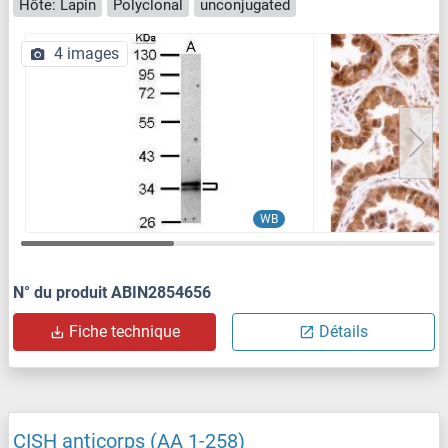
Hôte: Lapin
Polyclonal
unconjugated
4 images
WB
N° du produit ABIN2854656
Fiche technique
Détails
CISH anticorps (AA 1-258)