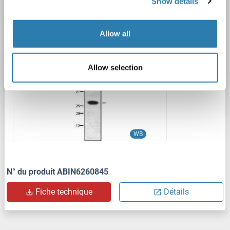
Show details
CISH
Reactivité: Humain, Souris, Rat
WB, ELISA
Hôte: Lapin
Polyclonal
unconjugated
Allow all
1 image
Allow selection
WB
N° du produit ABIN6260845
Fiche technique
Détails