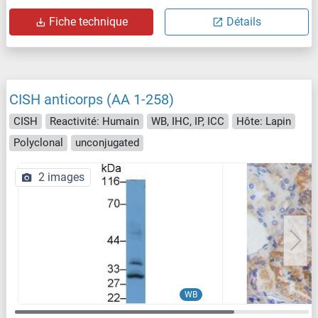
Fiche technique
Détails
CISH anticorps (AA 1-258)
CISH
Reactivité: Humain
WB, IHC, IP, ICC
Hôte: Lapin
Polyclonal
unconjugated
2 images
WB