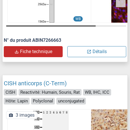
WB
N° du produit ABIN7266663
Fiche technique
Détails
CISH anticorps (C-Term)
CISH
Reactivité: Humain, Souris, Rat
WB, IHC, ICC
Hôte: Lapin
Polyclonal
unconjugated
3 images