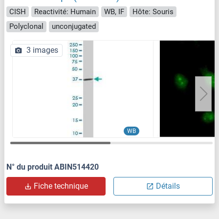
CISH
Reactivité: Humain
WB, IF
Hôte: Souris
Polyclonal
unconjugated
3 images
WB
N° du produit ABIN514420
Fiche technique
Détails