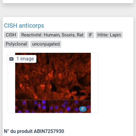
CISH anticorps
CISH
Reactivité: Humain, Souris, Rat
IF
Hôte: Lapin
Polyclonal
unconjugated
1 image
IF
N° du produit ABIN7257930