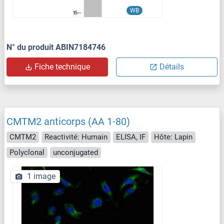
WB
N° du produit ABIN7184746
Fiche technique
Détails
CMTM2 anticorps (AA 1-80)
CMTM2
Reactivité: Humain
ELISA, IF
Hôte: Lapin
Polyclonal
unconjugated
1 image