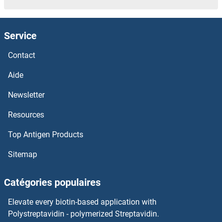
CLVS2 Anticorps
Service
Clusterin-Like 1 (Retinal) Anticorps
Contact
Clusterin Anticorps
Aide
Newsletter
CLUAP1 Anticorps
Resources
CLTCL1 Anticorps
Top Antigen Products
CLTB Anticorps
Sitemap
CLTA Anticorps
Catégories populaires
CLPX Anticorps
Elevate every biotin-based application with
Polystreptavidin - polymerized Streptavidin.
CLPTM1L Anticorps