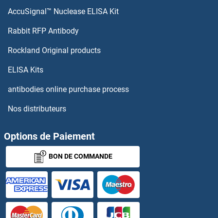
AccuSignal™ Nuclease ELISA Kit
CMTM3 Anticorps
Rabbit RFP Antibody
CMTM4 Anticorps
Rockland Original products
CMTM5 Anticorps
ELISA Kits
antibodies online purchase process
CMTM6 Anticorps
Nos distributeurs
CMTM7 Anticorps
Options de Paiement
CMTM8 Anticorps
BON DE COMMANDE
CMTR1 Anticorps
CNBP Anticorps
CNDP1 Anticorps