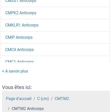
CMSS1 Anticorps
CMPK2 Anticorps
CMKLR1 Anticorps
CMIP Anticorps
CMC4 Anticorps
CMC1 Anticorps
CMBL Anticorps
CMAS Anticorps
Vous êtes ici:
CMA1 Anticorps
Page d'accueil
C (cm)
CMTM2
CMTM2 Anticorps
CLYBL Anticorps