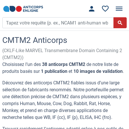
CMTM2 Anticorps
(CKLF-Like MARVEL Transmembrane Domain Containing 2
(CMTM2))
Choisissez l’un des
38 anticorps CMTM2
de notre liste de
produits basés sur
1 publication
et
10 images de validation
.
Découvrez des anticorps CMTM2 fiables issus d’une large
sélection de fabricants renommés. Notre portefeuille permet
une détection précise de CMTM2 dans plusieurs espèces, y
compris Human, Mouse, Cow, Dog, Rabbit, Rat, Horse,
Monkey, et prend en charge diverses applications de
recherche telles que WB, IF (cc), IF (p), ELISA, IHC (fro).
Trouvez rapidement l’anticorps adapté grâce à nos outils de