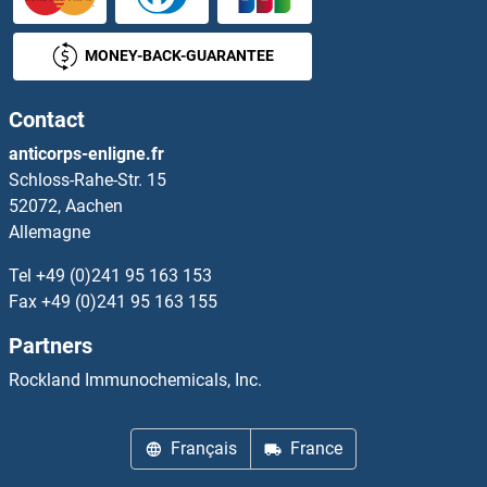
CNDP2 Anticorps
MONEY-BACK-GUARANTEE
CNGA1 Anticorps
Contact
CNGA2 Anticorps
anticorps-enligne.fr
Schloss-Rahe-Str. 15
CNGA3 Anticorps
52072, Aachen
Allemagne
CNGA4 Anticorps
Tel
+49 (0)241 95 163 153
CNGB3 Anticorps
Fax
+49 (0)241 95 163 155
Partners
CNIH Anticorps
Rockland Immunochemicals, Inc.
CNIH2 Anticorps
Français
France
CNIH3 Anticorps