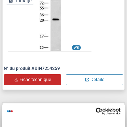
1 image
WB
N° du produit ABIN7254259
Fiche technique
Détails
CMTM2 anticorps (AA 140-220)
CMTM2
Reactivité: Humain
ELISA, WB
Hôte: Lapin