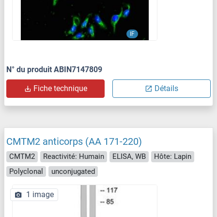
IF
N° du produit ABIN7147809
Fiche technique
Détails
CMTM2 anticorps (AA 171-220)
CMTM2
Reactivité: Humain
ELISA, WB
Hôte: Lapin
Polyclonal
unconjugated
1 image