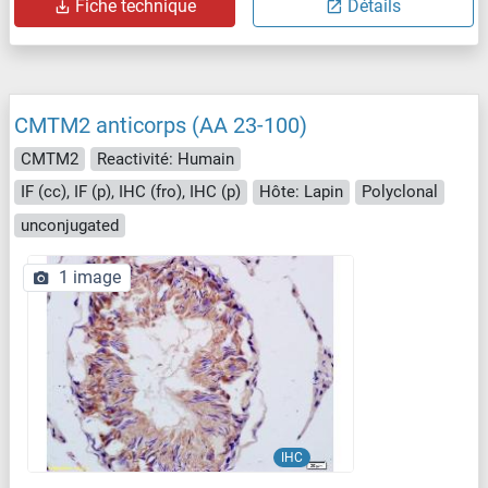
Fiche technique
Détails
CMTM2 anticorps (AA 23-100)
CMTM2
Reactivité: Humain
IF (cc), IF (p), IHC (fro), IHC (p)
Hôte: Lapin
Polyclonal
unconjugated
1 image
IHC