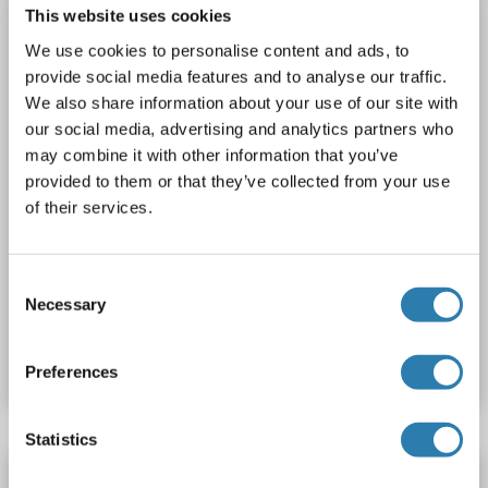
Polyclonal
unconjugated
This website uses cookies
We use cookies to personalise content and ads, to
1 image
provide social media features and to analyse our traffic.
We also share information about your use of our site with
our social media, advertising and analytics partners who
may combine it with other information that you’ve
provided to them or that they’ve collected from your use
of their services.
WB
Consent
Necessary
Selection
N° du produit ABIN7219774
Fiche technique
Détails
Preferences
Statistics
CMTM2 anticorps (N-Term)