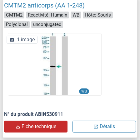
CMTM2 anticorps (AA 1-248)
CMTM2
Reactivité: Humain
WB
Hôte: Souris
Polyclonal
unconjugated
1 image
WB
N° du produit ABIN530911
Fiche technique
Détails