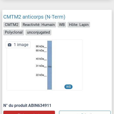
CMTM2 anticorps (N-Term)
CMTM2
Reactivité: Humain
WB
Hôte: Lapin
Polyclonal
unconjugated
1 image
WB
N° du produit ABIN634911