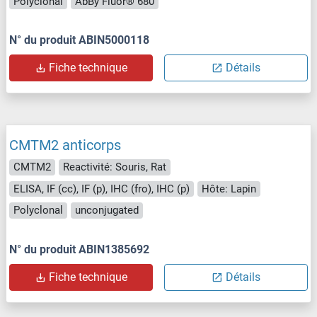
Polyclonal
AbBy Fluor® 680
N° du produit ABIN5000118
Fiche technique
Détails
CMTM2 anticorps
CMTM2
Reactivité: Souris, Rat
ELISA, IF (cc), IF (p), IHC (fro), IHC (p)
Hôte: Lapin
Polyclonal
unconjugated
N° du produit ABIN1385692
Fiche technique
Détails