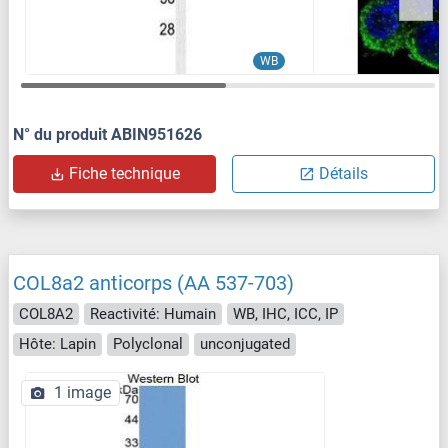
WB
N° du produit ABIN951626
Fiche technique
Détails
COL8a2 anticorps (AA 537-703)
COL8A2
Reactivité: Humain
WB, IHC, ICC, IP
Hôte: Lapin
Polyclonal
unconjugated
1 image