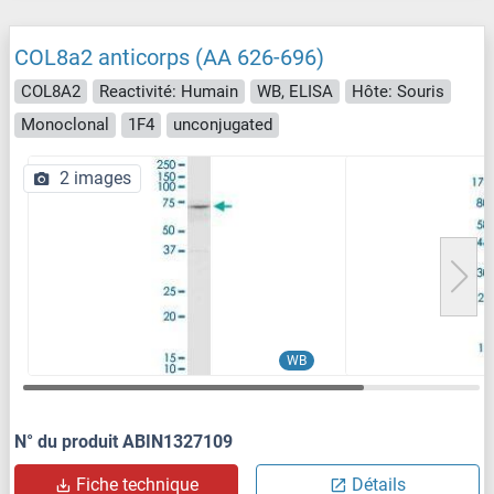
COL8a2 anticorps (AA 626-696)
COL8A2
Reactivité: Humain
WB, ELISA
Hôte: Souris
Monoclonal
1F4
unconjugated
2 images
WB
N° du produit ABIN1327109
Fiche technique
Détails