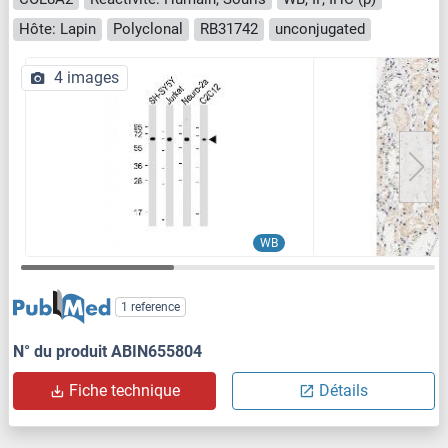
Hôte: Lapin
Polyclonal
RB31742
unconjugated
4 images
WB
1 reference
N° du produit ABIN655804
Fiche technique
Détails