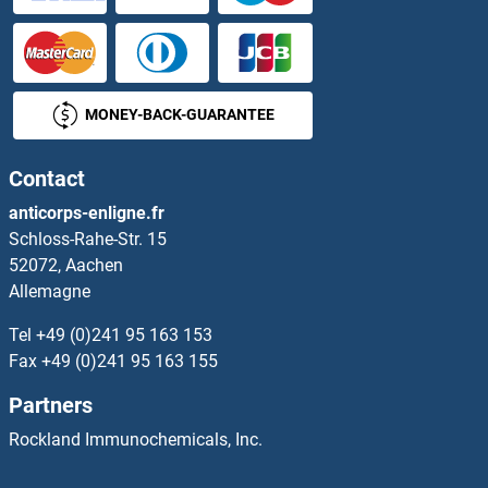
Collagen Type I Anticorps
Collagen Type IX alpha 2 Anticorps
MONEY-BACK-GUARANTEE
Collagen Type V Anticorps
Contact
Collagen, Type III Anticorps
anticorps-enligne.fr
Schloss-Rahe-Str. 15
Collagen, Type VI, alpha 6 Anticorps
52072, Aachen
Allemagne
Collagen, Type XXIV, alpha 1 Anticorps
Tel
+49 (0)241 95 163 153
Collagen, Type XXVI, alpha 1 Anticorps
Fax
+49 (0)241 95 163 155
Partners
Colony Stimulating Factor 1 (Macrophage) Anticorps
Rockland Immunochemicals, Inc.
Colony Stimulating Factor 3 (Granulocyte) Anticorps