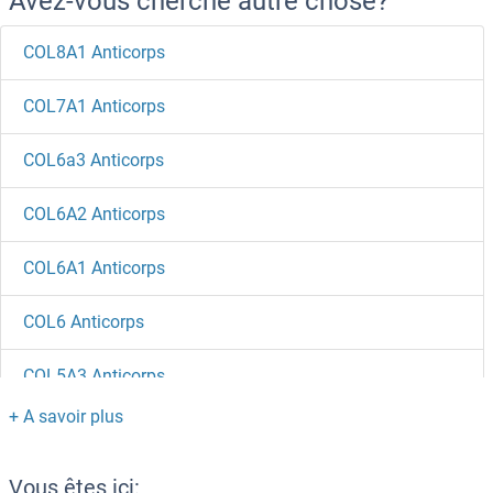
Avez-vous cherché autre chose?
COL8A1 Anticorps
COL7A1 Anticorps
COL6a3 Anticorps
COL6A2 Anticorps
COL6A1 Anticorps
COL6 Anticorps
COL5A3 Anticorps
COL5A2 Anticorps
COL5A1 Anticorps
Vous êtes ici: