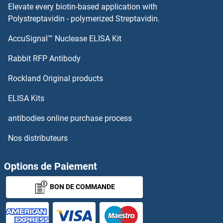
Elevate every biotin-based application with
COL28A1 Anticorps
Polystreptavidin - polymerized Streptavidin.
AccuSignal™ Nuclease ELISA Kit
COL27A1 Anticorps
Rabbit RFP Antibody
COL9A1 Anticorps
Rockland Original products
COL9A3 Anticorps
ELISA Kits
Cold Inducible RNA Binding Protein Anticorps
antibodies online purchase process
Nos distributeurs
COLEC10 Anticorps
COLEC11 Anticorps
Options de Paiement
BON DE COMMANDE
COLEC12 Anticorps
Collagen IV Anticorps