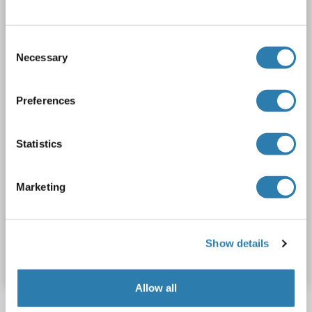
COL8A2
Reactivité: Souris
WB, IHC, ICC, IP
Hôte: Lapin
Polyclonal
unconjugated
Consent
Necessary
Selection
2 images
Preferences
Statistics
WB
Marketing
N° du produit ABIN1176005
Show details
Fiche technique
Détails
Allow all