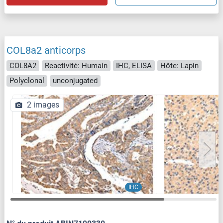
COL8a2 anticorps
COL8A2
Reactivité: Humain
IHC, ELISA
Hôte: Lapin
Polyclonal
unconjugated
2 images
IHC