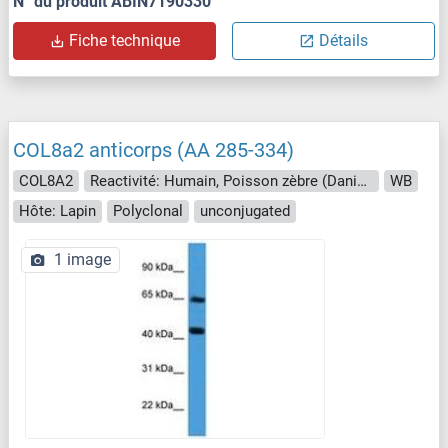
N° du produit ABIN7190330
Fiche technique
Détails
COL8a2 anticorps (AA 285-334)
COL8A2
Reactivité: Humain, Poisson zèbre (Danio rerio)
WB
Hôte: Lapin
Polyclonal
unconjugated
1 image