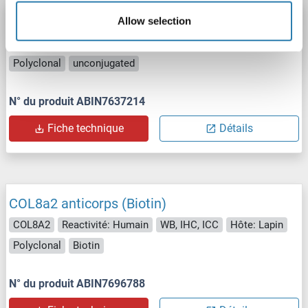
COL8a2 anticorps
Allow selection
COL8A2
Reactivité: Souris
WB, IHC, ICC, IP
Hôte: Lapin
Polyclonal
unconjugated
N° du produit ABIN7637214
Fiche technique
Détails
COL8a2 anticorps (Biotin)
COL8A2
Reactivité: Humain
WB, IHC, ICC
Hôte: Lapin
Polyclonal
Biotin
N° du produit ABIN7696788