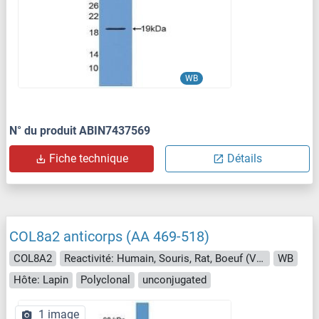
WB
N° du produit ABIN7437569
Fiche technique
Détails
COL8a2 anticorps (AA 469-518)
COL8A2
Reactivité: Humain, Souris, Rat, Boeuf (Vache), Chien, Lapin
WB
Hôte: Lapin
Polyclonal
unconjugated
1 image