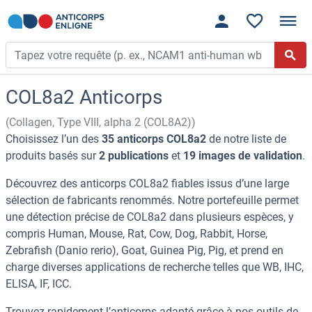
COL8a2 Anticorps
(Collagen, Type VIII, alpha 2 (COL8A2))
Choisissez l’un des
35 anticorps COL8a2
de notre liste de
produits basés sur
2 publications
et
19 images de validation
.
Découvrez des anticorps COL8a2 fiables issus d’une large
sélection de fabricants renommés. Notre portefeuille permet
une détection précise de COL8a2 dans plusieurs espèces, y
compris Human, Mouse, Rat, Cow, Dog, Rabbit, Horse,
Zebrafish (Danio rerio), Goat, Guinea Pig, Pig, et prend en
charge diverses applications de recherche telles que WB, IHC,
ELISA, IF, ICC.
Trouvez rapidement l’anticorps adapté grâce à nos outils de