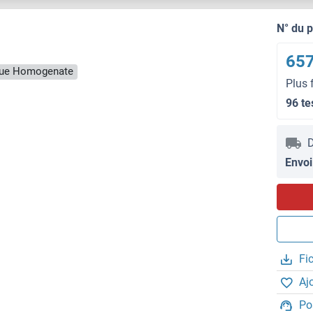
N° du 
657
ssue Homogenate
Plus 
96 te
D
Envoi
Fi
Aj
Po