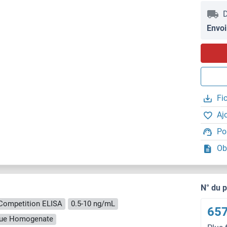
D
Envoi
Fi
Aj
Po
Ob
N° du 
Competition ELISA
0.5-10 ng/mL
657
ssue Homogenate