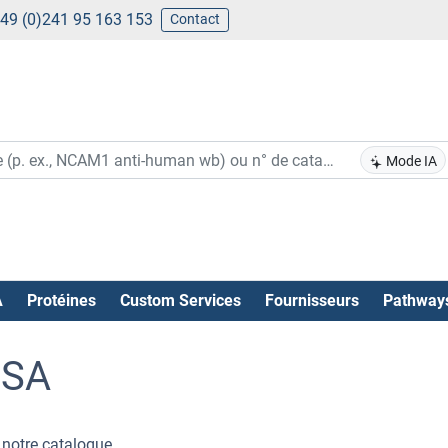
49 (0)241 95 163 153
Contact
Mode IA
A
Protéines
Custom Services
Fournisseurs
Pathway
ISA
notre catalogue .