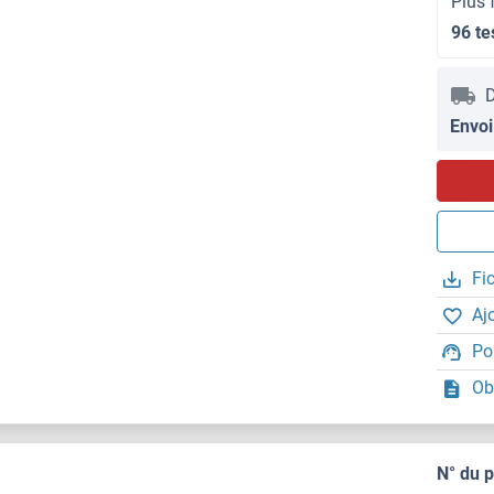
Plus 
96 te
D
Envoi
Fi
Aj
Po
Ob
N° du 