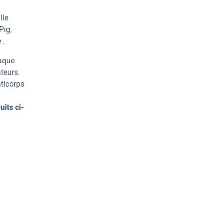
lle
Pig,
 .
haque
teurs.
ticorps
its ci-