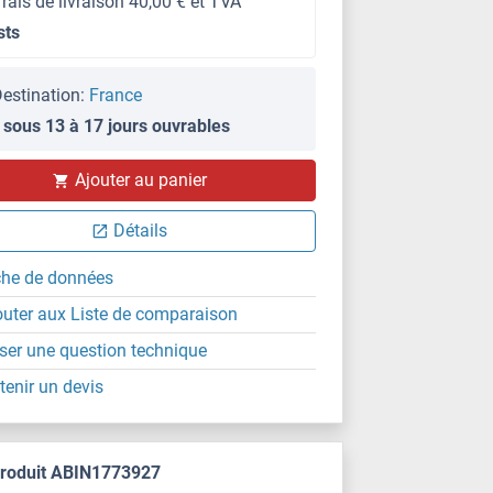
frais de livraison 40,00 € et TVA
sts
estination:
France
 sous 13 à 17 jours ouvrables
Ajouter au panier
Détails
che de données
outer aux Liste de comparaison
ser une question technique
tenir un devis
produit ABIN1773927