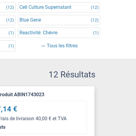
Cell Culture Supernatant
(12)
(12)
Blue Gene
(12)
(12)
Reactivité: Chévre
(1)
(1)
Tous les filtres
(1)
12 Résultats
produit ABIN1743023
,14 €
frais de livraison 40,00 € et TVA
sts