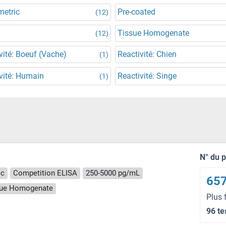
metric
Pre-coated
(12)
Tissue Homogenate
(12)
vité: Boeuf (Vache)
Reactivité: Chien
(1)
vité: Humain
Reactivité: Singe
(1)
N° du 
ic
Competition ELISA
250-5000 pg/mL
657
ssue Homogenate
Plus 
96 te