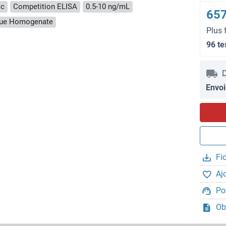
ic
Competition ELISA
0.5-10 ng/mL
657
ssue Homogenate
Plus 
96 te
D
Envoi
Fi
Aj
Po
Ob