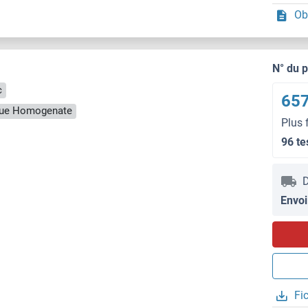
Ob
N° du 
c
657
ssue Homogenate
Plus 
96 te
D
Envoi
Fi