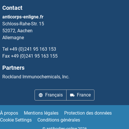
Contact
CRYBA1 Anticorps
anticorps-enligne.fr
Schloss-Rahe-Str. 15
CRYbA2 Anticorps
52072, Aachen
Allemagne
CRYbA4 Anticorps
Tel
+49 (0)241 95 163 153
CRYBB1 Anticorps
Fax
+49 (0)241 95 163 155
Partners
CRYbB2 Anticorps
Rockland Immunochemicals, Inc.
CRYBB3 Anticorps
Français
France
CRYGB Anticorps
CRYGC Anticorps
À propos
Mentions légales
Protection des données
Cookie Settings
Conditions générales
CRYGD Anticorps
© antibodies-online 2026