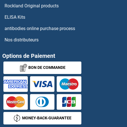
Rockland Original products
CRTAC1 Anticorps
ELISA Kits
CRTAP Anticorps
antibodies online purchase process
Nos distributeurs
CRTC1 Anticorps
CRTC2 Anticorps
Options de Paiement
BON DE COMMANDE
CRTC3 Anticorps
Crumbs Homolog 3 Anticorps
CRY1 Anticorps
CRY2 Anticorps
MONEY-BACK-GUARANTEE
CRYAA Anticorps