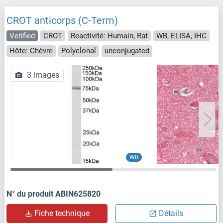
CROT anticorps (C-Term)
Verified
CROT
Reactivité: Humain, Rat
WB, ELISA, IHC
Hôte: Chèvre
Polyclonal
unconjugated
3 images
WB
N° du produit ABIN625820
Fiche technique
Détails