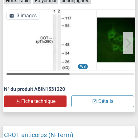
Hôte: Lapin
Polyclonal
unconjugated
3 images
WB
N° du produit ABIN1531220
Fiche technique
Détails
CROT anticorps (N-Term)