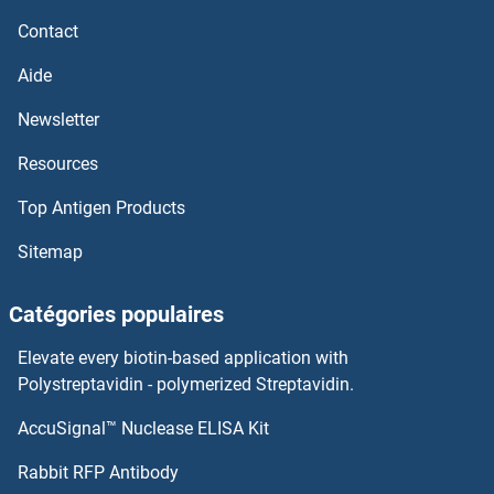
CRISPLD2 Anticorps
Contact
CRISP3 Anticorps
Aide
CRISP2 Anticorps
Newsletter
Resources
CRISP1 Anticorps
Top Antigen Products
CRIPT Anticorps
Sitemap
CRIP1 Anticorps
Catégories populaires
CRIM1 Anticorps
Elevate every biotin-based application with
CRHR2 Anticorps
Polystreptavidin - polymerized Streptavidin.
AccuSignal™ Nuclease ELISA Kit
CRHR1 Anticorps
Rabbit RFP Antibody
CRP Anticorps