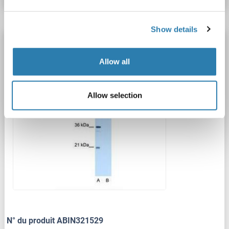
Show details
CROT anticorps (N-Term)
CROT
Reactivité: Humain, Souris, Chien, Boeuf (Vache), Cheval, Porc, Lapin, Poisson zèbre (Danio rerio), Roussette (Chauve-souris), Singe
WB
Allow all
Hôte: Lapin
Polyclonal
unconjugated
Allow selection
1 image
N° du produit ABIN321529