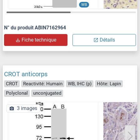
WB
N° du produit ABIN7162964
Fiche technique
Détails
CROT anticorps
CROT
Reactivité: Humain
WB, IHC (p)
Hôte: Lapin
Polyclonal
unconjugated
3 images