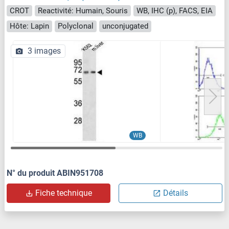
CROT
Reactivité: Humain, Souris
WB, IHC (p), FACS, EIA
Hôte: Lapin
Polyclonal
unconjugated
3 images
WB
N° du produit ABIN951708
Fiche technique
Détails