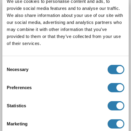
We use cookies to personalise content and ads, to
provide social media features and to analyse our traffic.
CROT anticorps (AA 1-612)
We also share information about your use of our site with
CROT
Reactivité: Humain
WB
Hôte: Lapin
Polyclonal
our social media, advertising and analytics partners who
unconjugated
may combine it with other information that you’ve
provided to them or that they’ve collected from your use
1 image
of their services.
Consent
Necessary
Selection
Preferences
WB
Statistics
N° du produit ABIN527157
Fiche technique
Détails
Marketing