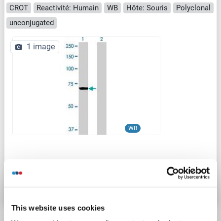
CROT
Reactivité: Humain
WB
Hôte: Souris
Polyclonal
unconjugated
1 image
WB
N° du produit ABIN527156
Fiche technique
Détails
This website uses cookies