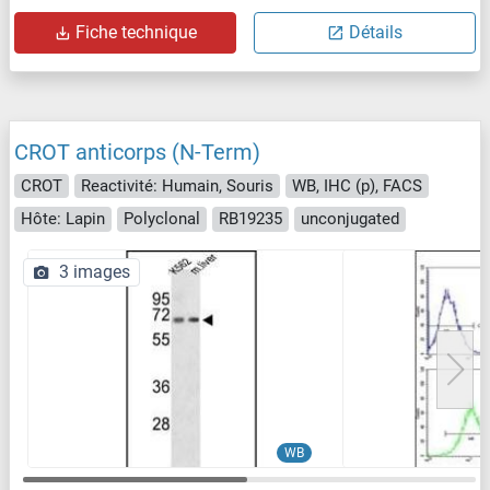
Fiche technique
Détails
CROT anticorps (N-Term)
CROT
Reactivité: Humain, Souris
WB, IHC (p), FACS
Hôte: Lapin
Polyclonal
RB19235
unconjugated
3 images
WB