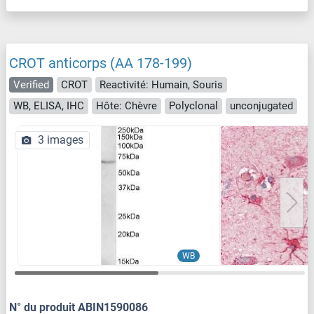
CROT anticorps (AA 178-199)
Verified
CROT
Reactivité: Humain, Souris
WB, ELISA, IHC
Hôte: Chèvre
Polyclonal
unconjugated
3 images
WB
N° du produit ABIN1590086