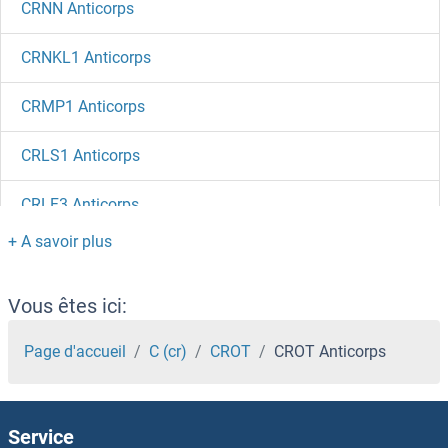
CRNN Anticorps
CRNKL1 Anticorps
CRMP1 Anticorps
CRLS1 Anticorps
CRLF3 Anticorps
CRLF2 Anticorps
CRLF1 Anticorps
Vous êtes ici:
CrkL Anticorps
Page d'accueil
C (cr)
CROT
CROT Anticorps
Crk Anticorps
Service