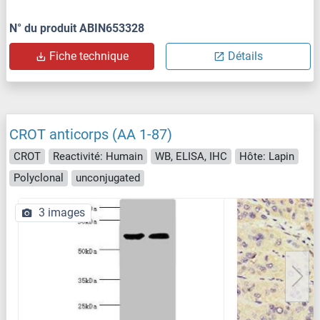
N° du produit ABIN653328
Fiche technique
Détails
CROT anticorps (AA 1-87)
CROT
Reactivité: Humain
WB, ELISA, IHC
Hôte: Lapin
Polyclonal
unconjugated
3 images