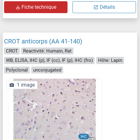
Fiche technique
Détails
CROT anticorps (AA 41-140)
CROT
Reactivité: Humain, Rat
WB, ELISA, IHC (p), IF (cc), IF (p), IHC (fro)
Hôte: Lapin
Polyclonal
unconjugated
1 image
IHC