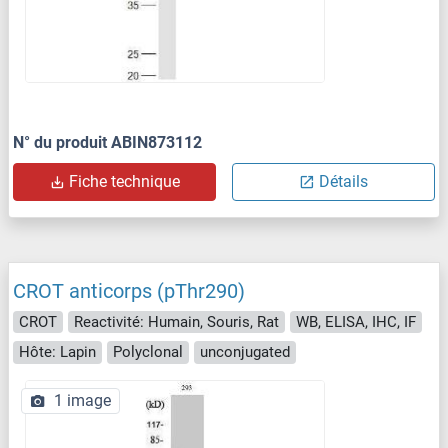
N° du produit ABIN873112
Fiche technique
Détails
CROT anticorps (pThr290)
CROT
Reactivité: Humain, Souris, Rat
WB, ELISA, IHC, IF
Hôte: Lapin
Polyclonal
unconjugated
1 image