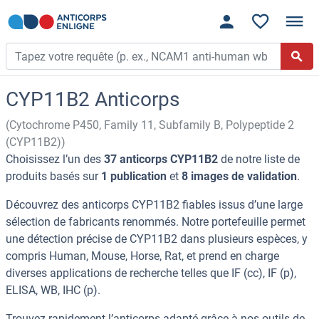
CYP11B2 Anticorps
(Cytochrome P450, Family 11, Subfamily B, Polypeptide 2
(CYP11B2))
Choisissez l’un des
37 anticorps CYP11B2
de notre liste de
produits basés sur
1 publication
et
8 images de validation
.
Découvrez des anticorps CYP11B2 fiables issus d’une large
sélection de fabricants renommés. Notre portefeuille permet
une détection précise de CYP11B2 dans plusieurs espèces, y
compris Human, Mouse, Horse, Rat, et prend en charge
diverses applications de recherche telles que IF (cc), IF (p),
ELISA, WB, IHC (p).
Trouvez rapidement l’anticorps adapté grâce à nos outils de