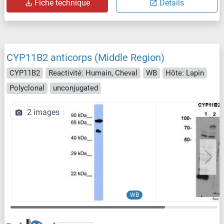
Fiche technique
Détails
CYP11B2 anticorps (Middle Region)
CYP11B2
Reactivité: Humain, Cheval
WB
Hôte: Lapin
Polyclonal
unconjugated
2 images
WB