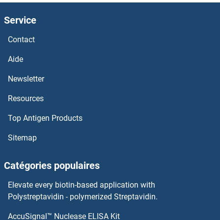
Cyclin-Dependent Kinase Inhibitor 1B (p27, Kip1) Anticorps
Service
Cyclin-Dependent Kinase 9 Anticorps
Contact
Cyclin-Dependent Kinase 15 Anticorps
Aide
Newsletter
Cyclin-Dependent Kinase 11A Anticorps
Resources
Cyclin Y-Like 1 Anticorps
Top Antigen Products
Cyclin Y Anticorps
Sitemap
Cyclin T2 Anticorps
Catégories populaires
Cyclin T1 Anticorps
Elevate every biotin-based application with
Polystreptavidin - polymerized Streptavidin.
Cyclin O Anticorps
AccuSignal™ Nuclease ELISA Kit