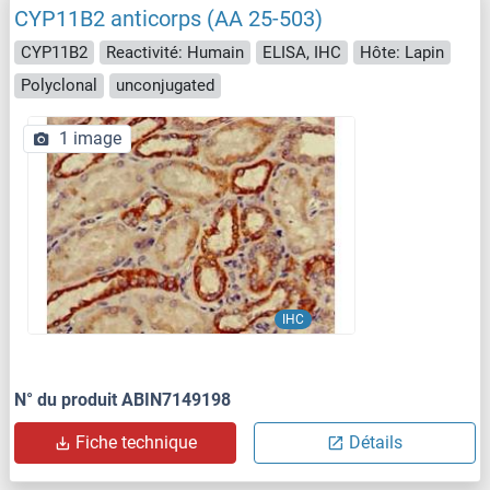
CYP11B2 anticorps (AA 25-503)
CYP11B2
Reactivité: Humain
ELISA, IHC
Hôte: Lapin
Polyclonal
unconjugated
1 image
IHC
N° du produit ABIN7149198
Fiche technique
Détails