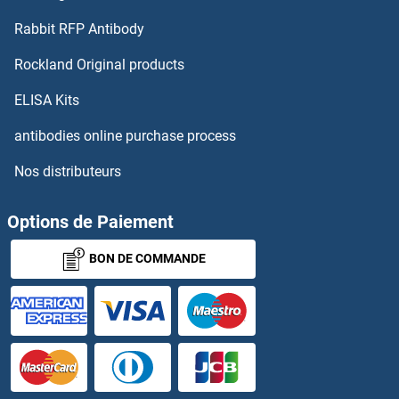
CYP17A1 Anticorps
Rabbit RFP Antibody
CYP1A1 Anticorps
Rockland Original products
CYP1A1/2 Anticorps
ELISA Kits
antibodies online purchase process
CYP1A2 Anticorps
Nos distributeurs
CYP1B1 Anticorps
Options de Paiement
CYP20A1 Anticorps
BON DE COMMANDE
CYP21A2 Anticorps
CYP24A1 Anticorps
CYP26A1 Anticorps