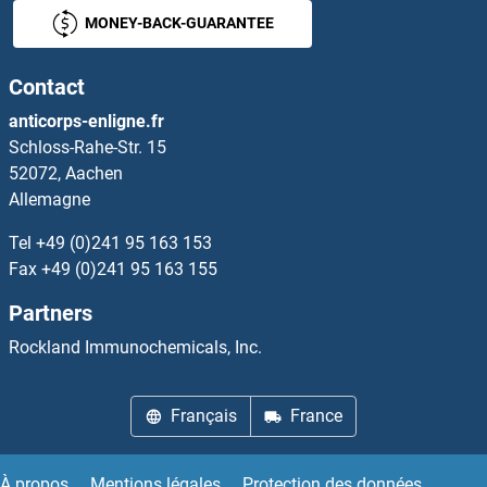
CYP26B1 Anticorps
MONEY-BACK-GUARANTEE
CYP27A1 Anticorps
Contact
CYP27B1 Anticorps
anticorps-enligne.fr
Schloss-Rahe-Str. 15
CYP27C1 Anticorps
52072, Aachen
Allemagne
CYP2A13 Anticorps
Tel
+49 (0)241 95 163 153
CYP2A6 Anticorps
Fax
+49 (0)241 95 163 155
Partners
CYP2A7 Anticorps
Rockland Immunochemicals, Inc.
CYP2B4 Anticorps
Français
France
CYP2B6 Anticorps
CYP2C18 Anticorps
À propos
Mentions légales
Protection des données