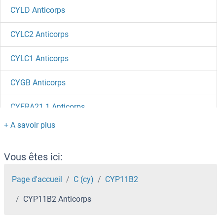
CYLD Anticorps
CYLC2 Anticorps
CYLC1 Anticorps
CYGB Anticorps
CYFRA21.1 Anticorps
CYFIP2 Anticorps
CYFIP1 Anticorps
Vous êtes ici:
Cyclosporin A Anticorps
Page d'accueil
C (cy)
CYP11B2
CYP11B2 Anticorps
Cyclin-Dependent Kinase Inhibitor 2A (Melanoma, P16, Inhibits CDK4) Anticorps