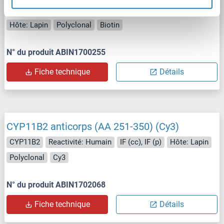
CYP11B2
Reactivité: Humain
ELISA, IHC (p), IHC (fro)
Hôte: Lapin
Polyclonal
Biotin
N° du produit ABIN1700255
Fiche technique
Détails
CYP11B2 anticorps (AA 251-350) (Cy3)
CYP11B2
Reactivité: Humain
IF (cc), IF (p)
Hôte: Lapin
Polyclonal
Cy3
N° du produit ABIN1702068
Fiche technique
Détails