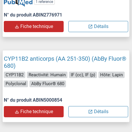
1 reference
N° du produit ABIN2776971
Fiche technique
Détails
CYP11B2 anticorps (AA 251-350) (AbBy Fluor®
680)
CYP11B2
Reactivité: Humain
IF (cc), IF (p)
Hôte: Lapin
Polyclonal
AbBy Fluor® 680
N° du produit ABIN5000854
Fiche technique
Détails