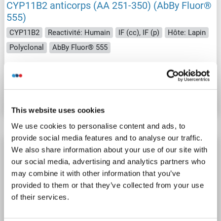
CYP11B2 anticorps (AA 251-350) (AbBy Fluor®
555)
CYP11B2
Reactivité: Humain
IF (cc), IF (p)
Hôte: Lapin
Polyclonal
AbBy Fluor® 555
N° du produit ABIN1696631
Fiche technique
Détails
This website uses cookies
We use cookies to personalise content and ads, to
provide social media features and to analyse our traffic.
CYP11B2 anticorps (AA 251-350) (AbBy Fluor®
We also share information about your use of our site with
350)
our social media, advertising and analytics partners who
may combine it with other information that you’ve
CYP11B2
Reactivité: Humain
IF (cc), IF (p)
Hôte: Lapin
provided to them or that they’ve collected from your use
Polyclonal
AbBy Fluor® 350
of their services.
N° du produit ABIN1692988