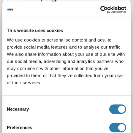
This website uses cookies
WB
We use cookies to personalise content and ads, to
provide social media features and to analyse our traffic.
We also share information about your use of our site with
N° du produit ABIN1537923
our social media, advertising and analytics partners who
Fiche technique
Détails
may combine it with other information that you’ve
provided to them or that they’ve collected from your use
of their services.
DCPS anticorps (AA 1-337)
Consent
DCPS
Reactivité: Humain, Souris
WB
Hôte: Lapin
Necessary
Selection
Polyclonal
unconjugated
Preferences