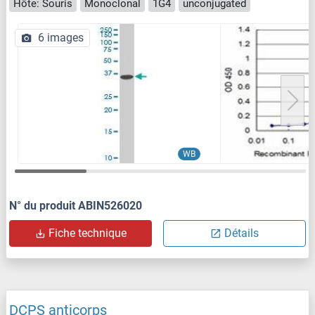
Hôte: Souris
Monoclonal
1G4
unconjugated
6 images
WB
N° du produit ABIN526020
Fiche technique
Détails
DCPS anticorps