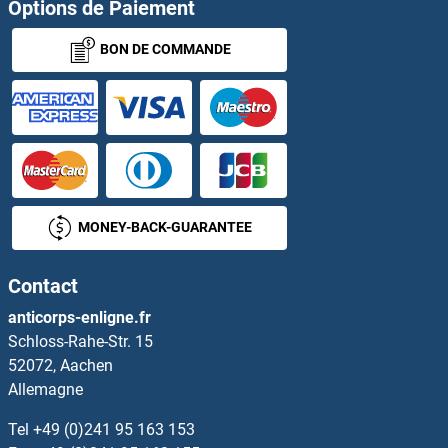
DCTN3 Anticorps
Options de Paiement
BON DE COMMANDE
DCTN5 Anticorps
DCTN6 Anticorps
DCTPP1 Anticorps
DCUN1D1 Anticorps
MONEY-BACK-GUARANTEE
DCUN1D2 Anticorps
Contact
DCUN1D3 Anticorps
anticorps-enligne.fr
Schloss-Rahe-Str. 15
DCUN1D4 Anticorps
52072, Aachen
Allemagne
DCXR Anticorps
Tel
+49 (0)241 95 163 153
DcyD Anticorps