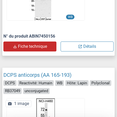
WB
N° du produit ABIN7450156
Fiche technique
Détails
DCPS anticorps (AA 165-193)
DCPS
Reactivité: Humain
WB
Hôte: Lapin
Polyclonal
RB37049
unconjugated
1 image