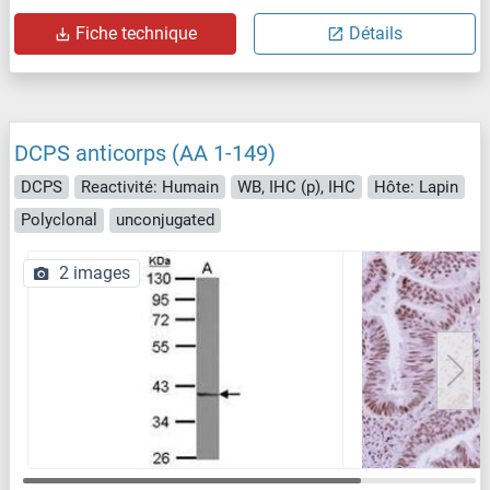
Fiche technique
Détails
DCPS anticorps (AA 1-149)
DCPS
Reactivité: Humain
WB, IHC (p), IHC
Hôte: Lapin
Polyclonal
unconjugated
2 images