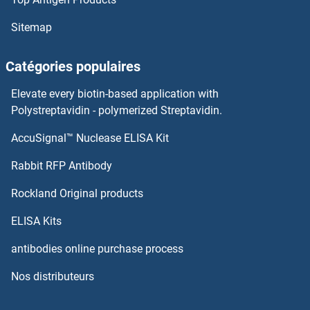
DCDC2 Anticorps
Sitemap
DCC Anticorps
Catégories populaires
DCBLD2 Anticorps
Elevate every biotin-based application with
DCAKD Anticorps
Polystreptavidin - polymerized Streptavidin.
AccuSignal™ Nuclease ELISA Kit
DCAF8 Anticorps
Rabbit RFP Antibody
DcR1 Anticorps
Rockland Original products
DcR2 Anticorps
ELISA Kits
DCST1 Anticorps
antibodies online purchase process
Nos distributeurs
DCT Anticorps