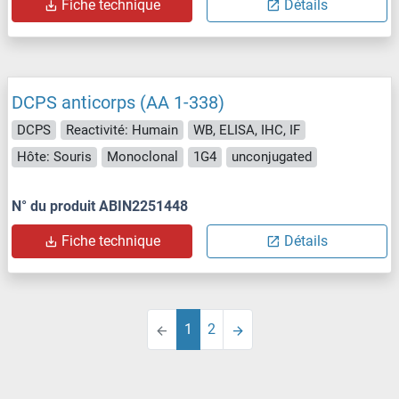
Fiche technique
Détails
DCPS anticorps (AA 1-338)
DCPS
Reactivité: Humain
WB, ELISA, IHC, IF
Hôte: Souris
Monoclonal
1G4
unconjugated
N° du produit ABIN2251448
Fiche technique
Détails
1
2