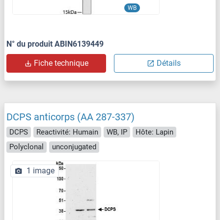
WB
N° du produit ABIN6139449
Fiche technique
Détails
DCPS anticorps (AA 287-337)
DCPS
Reactivité: Humain
WB, IP
Hôte: Lapin
Polyclonal
unconjugated
1 image