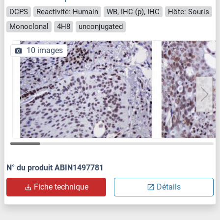
DCPS
Reactivité: Humain
WB, IHC (p), IHC
Hôte: Souris
Monoclonal
4H8
unconjugated
10 images
N° du produit ABIN1497781
Fiche technique
Détails