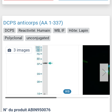
DCPS anticorps (AA 1-337)
DCPS
Reactivité: Humain
WB, IF
Hôte: Lapin
Polyclonal
unconjugated
3 images
WB
N° du produit ABIN950076