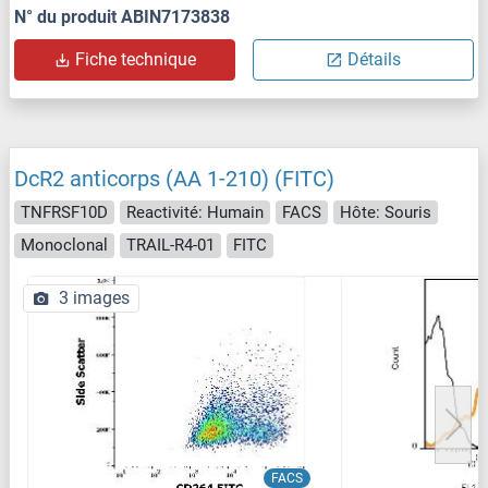
N° du produit ABIN7173838
Fiche technique
Détails
DcR2 anticorps (AA 1-210) (FITC)
TNFRSF10D
Reactivité: Humain
FACS
Hôte: Souris
Monoclonal
TRAIL-R4-01
FITC
3 images
FACS