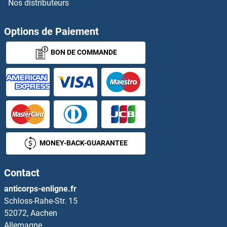
Nos distributeurs
DCTN5 Anticorps
DCTN6 Anticorps
Options de Paiement
BON DE COMMANDE
DCTPP1 Anticorps
DCUN1D1 Anticorps
DCUN1D2 Anticorps
DCUN1D3 Anticorps
MONEY-BACK-GUARANTEE
DCUN1D4 Anticorps
Contact
DCXR Anticorps
anticorps-enligne.fr
Schloss-Rahe-Str. 15
DcyD Anticorps
52072, Aachen
Allemagne