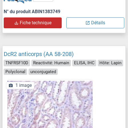
N° du produit ABIN1383749
Fiche technique
Détails
DcR2 anticorps (AA 58-208)
TNFRSF10D
Reactivité: Humain
ELISA, IHC
Hôte: Lapin
Polyclonal
unconjugated
1 image