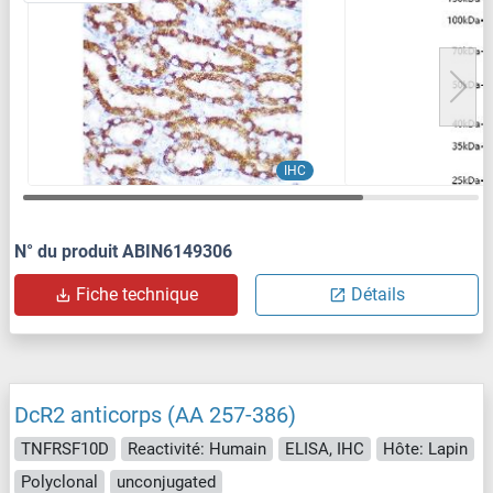
IHC
N° du produit ABIN6149306
Fiche technique
Détails
DcR2 anticorps (AA 257-386)
TNFRSF10D
Reactivité: Humain
ELISA, IHC
Hôte: Lapin
Polyclonal
unconjugated