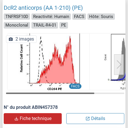
DcR2 anticorps (AA 1-210) (PE)
TNFRSF10D
Reactivité: Humain
FACS
Hôte: Souris
Monoclonal
TRAIL-R4-01
PE
2 images
FACS
N° du produit ABIN457378
Fiche technique
Détails