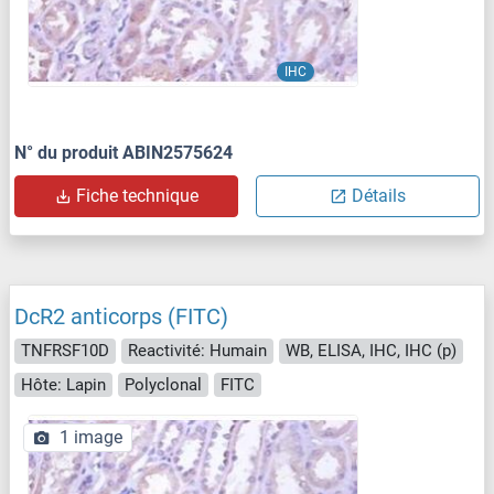
IHC
N° du produit ABIN2575624
Fiche technique
Détails
DcR2 anticorps (FITC)
TNFRSF10D
Reactivité: Humain
WB, ELISA, IHC, IHC (p)
Hôte: Lapin
Polyclonal
FITC
1 image