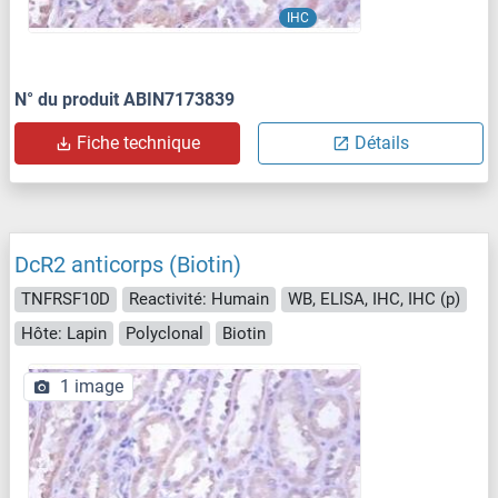
IHC
N° du produit ABIN7173839
Fiche technique
Détails
DcR2 anticorps (Biotin)
TNFRSF10D
Reactivité: Humain
WB, ELISA, IHC, IHC (p)
Hôte: Lapin
Polyclonal
Biotin
1 image