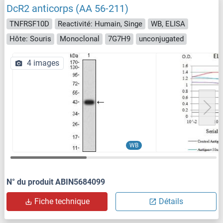
DcR2 anticorps (AA 56-211)
TNFRSF10D
Reactivité: Humain, Singe
WB, ELISA
Hôte: Souris
Monoclonal
7G7H9
unconjugated
4 images
WB
N° du produit ABIN5684099
Fiche technique
Détails