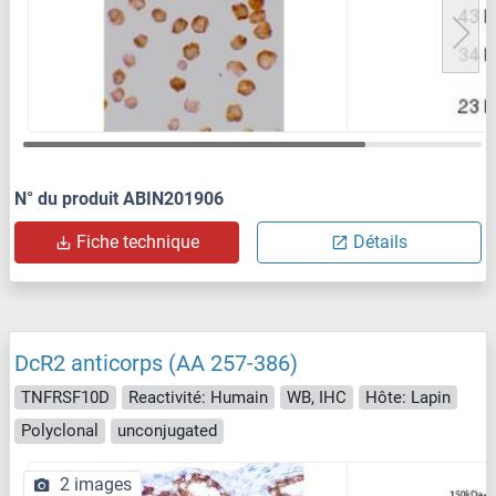
N° du produit ABIN201906
Fiche technique
Détails
DcR2 anticorps (AA 257-386)
TNFRSF10D
Reactivité: Humain
WB, IHC
Hôte: Lapin
Polyclonal
unconjugated
2 images