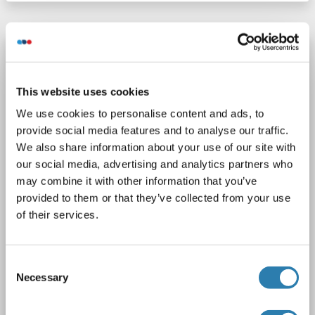
Recombinant DcR2 anticorps
TNFRSF10D
Reactivité: Humain
WB, FACS
Hôte: Lapin
This website uses cookies
Monoclonal
23GB4685
unconjugated
We use cookies to personalise content and ads, to
Recombinant Antibody
provide social media features and to analyse our traffic.
We also share information about your use of our site with
2 images
our social media, advertising and analytics partners who
may combine it with other information that you’ve
provided to them or that they’ve collected from your use
of their services.
Consent
WB
Necessary
Selection