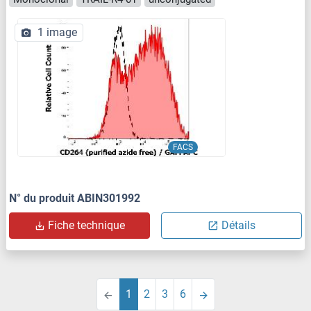
1 image
FACS
N° du produit ABIN301992
Fiche technique
Détails
1
2
3
6