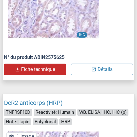
IHC
N° du produit ABIN2575625
Fiche technique
Détails
DcR2 anticorps (HRP)
TNFRSF10D
Reactivité: Humain
WB, ELISA, IHC, IHC (p)
Hôte: Lapin
Polyclonal
HRP
1 image