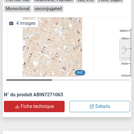
Monoclonal
unconjugated
4 images
IHC
N° du produit ABIN7271063
Fiche technique
Détails