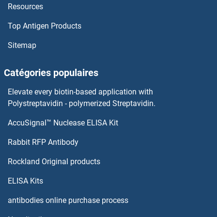
Resources
DCHS1 Anticorps
Top Antigen Products
DCDC5 Anticorps
Sitemap
DCDC2B Anticorps
Catégories populaires
DCDC2 Anticorps
Elevate every biotin-based application with
DCC Anticorps
Polystreptavidin - polymerized Streptavidin.
AccuSignal™ Nuclease ELISA Kit
DCBLD2 Anticorps
Rabbit RFP Antibody
DCST1 Anticorps
Rockland Original products
DCT Anticorps
ELISA Kits
DCTN3 Anticorps
antibodies online purchase process