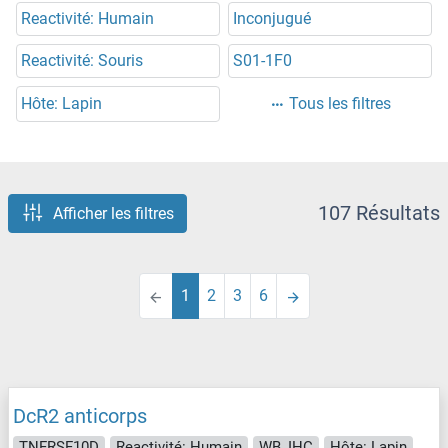
Reactivité: Humain
Inconjugué
Reactivité: Souris
S01-1F0
Hôte: Lapin
Tous les filtres
107 Résultats
Afficher les filtres
1
2
3
6
DcR2 anticorps
TNFRSF10D
Reactivité: Humain
WB, IHC
Hôte: Lapin