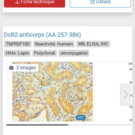
Fiche technique
Détails
DcR2 anticorps (AA 257-386)
TNFRSF10D
Reactivité: Humain
WB, ELISA, IHC
Hôte: Lapin
Polyclonal
unconjugated
3 images
IHC