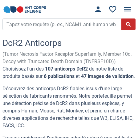
DcR2 Anticorps
(Tumor Necrosis Factor Receptor Superfamily, Member 10d,
Decoy with Truncated Death Domain (TNFRSF10D))
Choisissez l’un des
107 anticorps DcR2
de notre liste de
produits basés sur
6 publications
et
47 images de validation
.
Découvrez des anticorps DcR2 fiables issus d’une large
sélection de fabricants renommés. Notre portefeuille permet
une détection précise de DcR2 dans plusieurs espèces, y
compris Human, Mouse, Rat, Monkey, et prend en charge
diverses applications de recherche telles que WB, ELISA, IHC,
FACS, ICC.
Trouvez rapidement l’anticorps adapté grâce à nos outils de