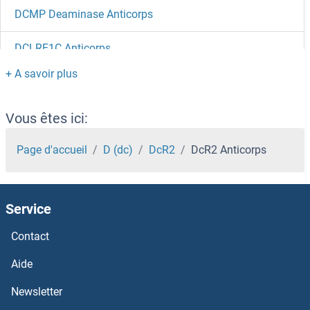
DCMP Deaminase Anticorps
DCLRE1C Anticorps
DCLRE1B Anticorps
DCLK3 Anticorps
Vous êtes ici:
DCLK2 Anticorps
Page d'accueil
D (dc)
DcR2
DcR2 Anticorps
DCLK1 Anticorps
Service
DCL1 Anticorps
Contact
DCK Anticorps
Aide
DCI Anticorps
Newsletter