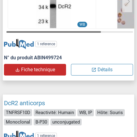
WB
1 reference
N° du produit ABIN499724
Fiche technique
Détails
DcR2 anticorps
TNFRSF10D
Reactivité: Humain
WB, IP
Hôte: Souris
Monoclonal
B-P30
unconjugated
1 reference