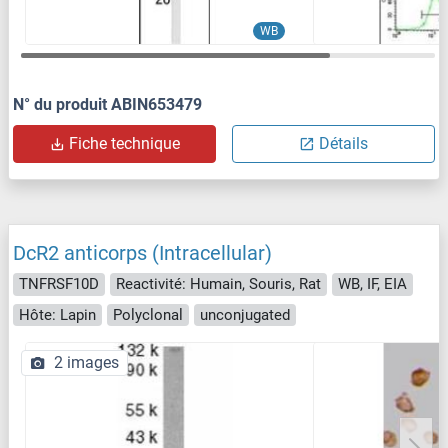
WB
N° du produit ABIN653479
Fiche technique
Détails
DcR2 anticorps (Intracellular)
TNFRSF10D
Reactivité: Humain, Souris, Rat
WB, IF, EIA
Hôte: Lapin
Polyclonal
unconjugated
2 images