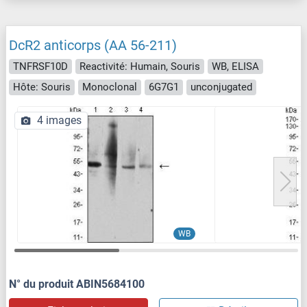
DcR2 anticorps (AA 56-211)
TNFRSF10D
Reactivité: Humain, Souris
WB, ELISA
Hôte: Souris
Monoclonal
6G7G1
unconjugated
4 images
WB
N° du produit ABIN5684100