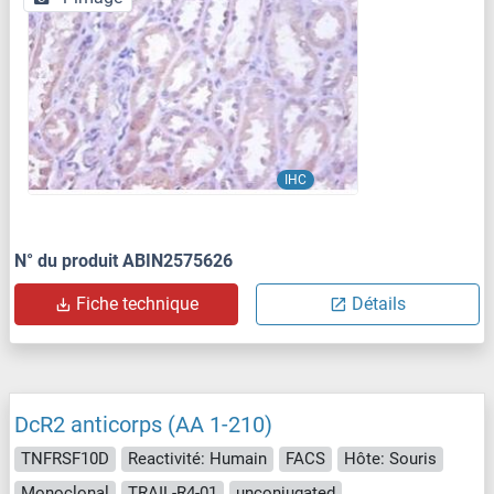
IHC
N° du produit ABIN2575626
Fiche technique
Détails
DcR2 anticorps (AA 1-210)
TNFRSF10D
Reactivité: Humain
FACS
Hôte: Souris
Monoclonal
TRAIL-R4-01
unconjugated