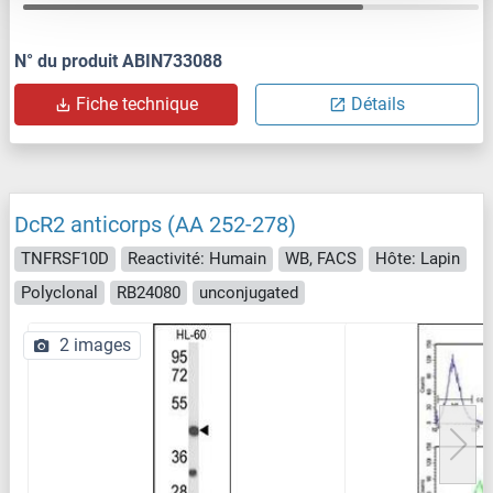
N° du produit ABIN733088
Fiche technique
Détails
DcR2 anticorps (AA 252-278)
TNFRSF10D
Reactivité: Humain
WB, FACS
Hôte: Lapin
Polyclonal
RB24080
unconjugated
2 images