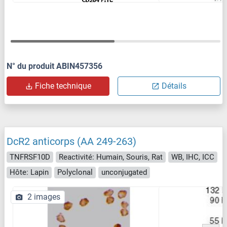
N° du produit ABIN457356
Fiche technique
Détails
DcR2 anticorps (AA 249-263)
TNFRSF10D
Reactivité: Humain, Souris, Rat
WB, IHC, ICC
Hôte: Lapin
Polyclonal
unconjugated
2 images