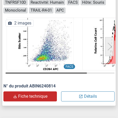
TNFRSF10D
Reactivité: Humain
FACS
Hôte: Souris
Monoclonal
TRAIL-R4-01
APC
2 images
FACS
N° du produit ABIN6240814
Fiche technique
Détails