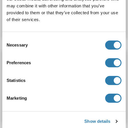
may combine it with other information that you’ve
provided to them or that they’ve collected from your use
N° du produit ABIN1408401
of their services.
Fiche technique
Détails
Consent
Necessary
Selection
DYNLT1 anticorps (AA 21-100)
Preferences
DYNLT1
Reactivité: Humain
ICC, ELISA, IF (cc), IF (p), IHC (p), IHC (fro)
Hôte: Lapin
Statistics
Polyclonal
unconjugated
Marketing
N° du produit ABIN1386506
Fiche technique
Détails
Show details