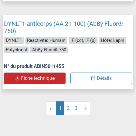
DYNLT1 anticorps (AA 21-100) (AbBy Fluor®
750)
DYNLT1
Reactivité: Humain
IF (cc), IF (p)
Hôte: Lapin
Polyclonal
AbBy Fluor® 750
N° du produit ABIN5011455
Fiche technique
Détails
1
2
3