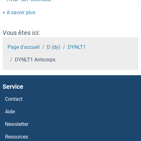
DYNC2H1 Anticorps
DYNC1LI2 Anticorps
DYNC1LI1 Anticorps
Vous êtes ici:
DYNC1I2 Anticorps
Page d'accueil
D (dy)
DYNLT1
DYNLT1 Anticorps
DYNC1I1 Anticorps
DYNC1H1 Anticorps
Service
Dynamitin Anticorps
Contact
Dynamin 3 Anticorps
Aide
Newsletter
Dynamin 1-Like Anticorps
Resources
Dynamin 1 Anticorps