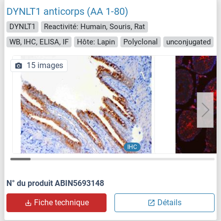
DYNLT1 anticorps (AA 1-80)
DYNLT1
Reactivité: Humain, Souris, Rat
WB, IHC, ELISA, IF
Hôte: Lapin
Polyclonal
unconjugated
15 images
IHC
N° du produit ABIN5693148
Fiche technique
Détails