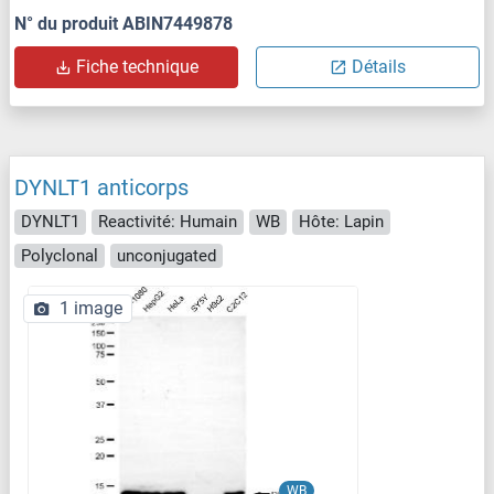
N° du produit ABIN7449878
Fiche technique
Détails
DYNLT1 anticorps
DYNLT1
Reactivité: Humain
WB
Hôte: Lapin
Polyclonal
unconjugated
1 image
WB