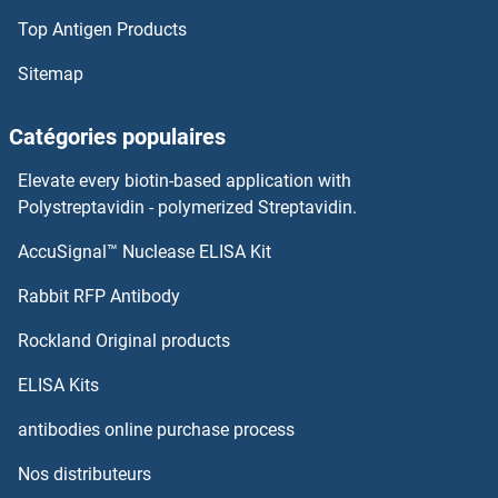
Top Antigen Products
Dynactin 4 Anticorps
Sitemap
Dynactin 1 Anticorps
Catégories populaires
Dymeclin Anticorps
Elevate every biotin-based application with
Polystreptavidin - polymerized Streptavidin.
DYDC2 Anticorps
AccuSignal™ Nuclease ELISA Kit
DYNLT3 Anticorps
Rabbit RFP Antibody
DYRK1A Anticorps
Rockland Original products
DYRK1B Anticorps
ELISA Kits
antibodies online purchase process
DYRK2 Anticorps
Nos distributeurs
DYRK3 Anticorps