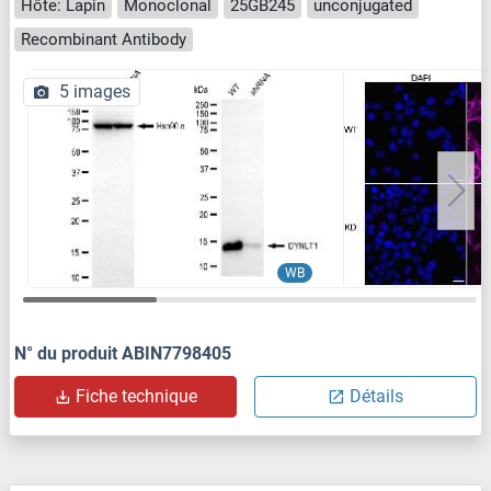
Hôte: Lapin
Monoclonal
25GB245
unconjugated
Recombinant Antibody
5 images
WB
N° du produit ABIN7798405
Fiche technique
Détails