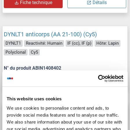
Fiche technique
Détails
DYNLT1 anticorps (AA 21-100) (Cy5)
DYNLT1
Reactivité: Humain
IF (cc), IF (p)
Hôte: Lapin
Polyclonal
Cy5
N° du produit ABIN1408402
Fiche technique
Détails
This website uses cookies
We use cookies to personalise content and ads, to
DYNLT1 anticorps (AA 21-100) (Cy3)
provide social media features and to analyse our traffic.
DYNLT1
Reactivité: Humain
IF (cc), IF (p)
Hôte: Lapin
We also share information about your use of our site with
our social media, advertising and analytics partners who
Polyclonal
Cy3