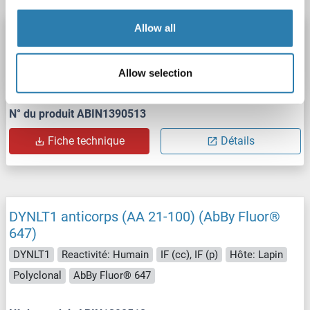
Allow all
DYNLT1 anticorps (AA 21-100) (Biotin)
DYNLT1
Reactivité: Humain
ELISA, IHC (p), IHC (fro)
Allow selection
Hôte: Lapin
Polyclonal
Biotin
N° du produit ABIN1390513
Fiche technique
Détails
DYNLT1 anticorps (AA 21-100) (AbBy Fluor®
647)
DYNLT1
Reactivité: Humain
IF (cc), IF (p)
Hôte: Lapin
Polyclonal
AbBy Fluor® 647