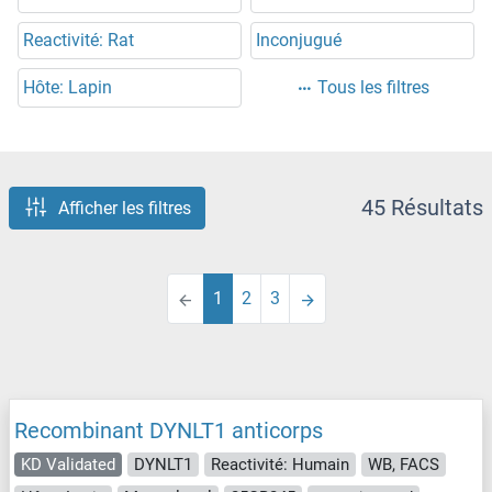
Reactivité: Rat
Inconjugué
Hôte: Lapin
Tous les filtres
45 Résultats
Afficher les filtres
1
2
3
Recombinant DYNLT1 anticorps
KD Validated
DYNLT1
Reactivité: Humain
WB, FACS