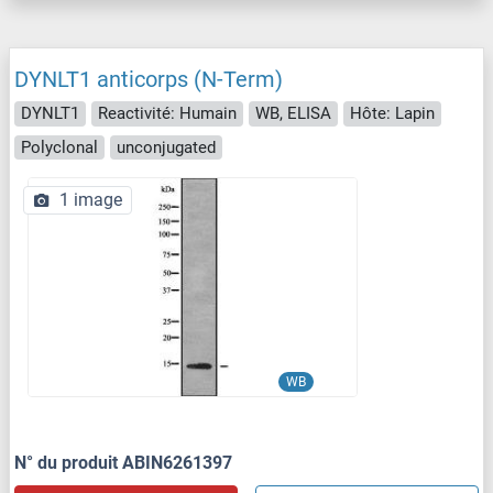
DYNLT1 anticorps (N-Term)
DYNLT1
Reactivité: Humain
WB, ELISA
Hôte: Lapin
Polyclonal
unconjugated
1 image
WB
N° du produit ABIN6261397