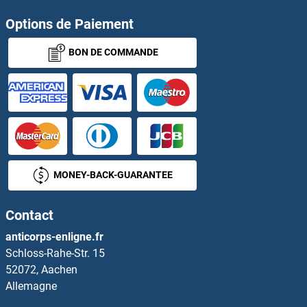
Options de Paiement
DYRK4 Anticorps
BON DE COMMANDE
Dysferlin Anticorps
Dystonin Anticorps
Dystrobrevin beta Anticorps
Dystrobrevin Binding Protein 1 Anticorps
MONEY-BACK-GUARANTEE
Dystroglycan Anticorps
Contact
Dystrophin Anticorps
anticorps-enligne.fr
Schloss-Rahe-Str. 15
DYX1C1 Anticorps
52072, Aachen
Allemagne
DZANK1 Anticorps