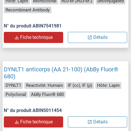
Hôte: Lapin
Monoclonal
R03-6F2R03-6F2
unconjugated
Recombinant Antibody
N° du produit ABIN7541981
Fiche technique
Détails
DYNLT1 anticorps (AA 21-100) (AbBy Fluor®
680)
DYNLT1
Reactivité: Humain
IF (cc), IF (p)
Hôte: Lapin
Polyclonal
AbBy Fluor® 680
N° du produit ABIN5011454
Fiche technique
Détails