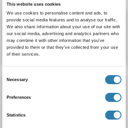
This website uses cookies
We use cookies to personalise content and ads, to
ESRRG Kit ELISA
provide social media features and to analyse our traffic.
ESRRG
Reactivité: Souris
Colorimetric
We also share information about your use of our site with
our social media, advertising and analytics partners who
may combine it with other information that you’ve
N° du produit ABIN1132341
provided to them or that they’ve collected from your use
Fiche technique
Détails
of their services.
Consent
Necessary
Selection
ESRRG Kit ELISA
ESRRG
Reactivité: Rat
Colorimetric
0.312-20 ng/mL
Preferences
N° du produit ABIN1132342
Statistics
Fiche technique
Détails