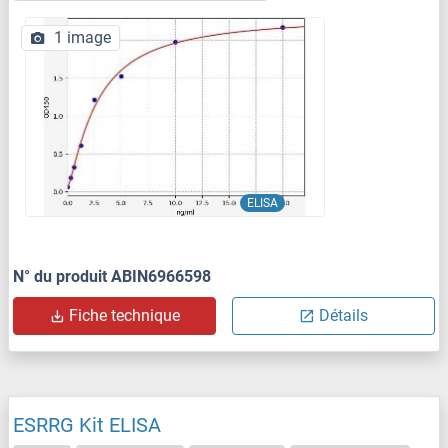
1 image
ELISA
N° du produit ABIN6966598
Fiche technique
Détails
ESRRG Kit ELISA