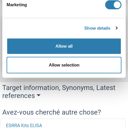
Marketing
ESRRG Kit ELISA
Show details
ESRRG
Reactivité: Humain
Colorimetric
0.312-20 ng/mL
Allow all
N° du produit ABIN455364
Fiche technique
Détails
Allow selection
Target information, Synonyms, Latest
references
Avez-vous cherché autre chose?
ESRRA Kits ELISA