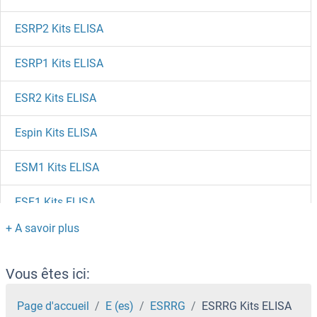
ESRP2 Kits ELISA
ESRP1 Kits ELISA
ESR2 Kits ELISA
Espin Kits ELISA
ESM1 Kits ELISA
ESF1 Kits ELISA
ESAM Kits ELISA
Erythroferrone Kits ELISA
Vous êtes ici:
Erythrocyte Ankyrin Kits ELISA
Page d'accueil
E (es)
ESRRG
ESRRG Kits ELISA