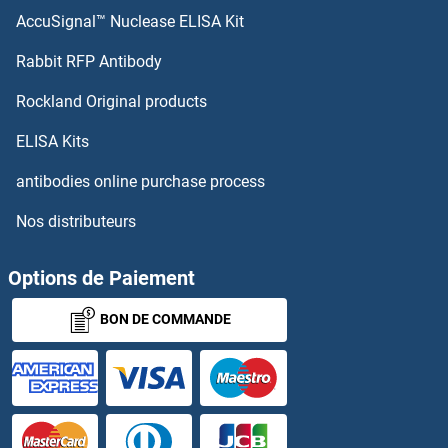
AccuSignal™ Nuclease ELISA Kit
ERI1 Kits ELISA
Rabbit RFP Antibody
Esterase D Kits ELISA
Rockland Original products
Estradiol Kits ELISA
ELISA Kits
Estriol Kits ELISA
antibodies online purchase process
Nos distributeurs
Estrogen Receptor 1 Kits ELISA
Estrone Kits ELISA
Options de Paiement
BON DE COMMANDE
ESYT3 Kits ELISA
ETF1 Kits ELISA
ETFA Kits ELISA