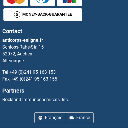
ETFB Kits ELISA
MONEY-BACK-GUARANTEE
ETFDH Kits ELISA
Contact
Ethanolamine Kinase 1 Kits ELISA
anticorps-enligne.fr
Schloss-Rahe-Str. 15
Ethanolamine Kinase 2 Kits ELISA
52072, Aachen
Allemagne
ETHE1 Kits ELISA
Tel
+49 (0)241 95 163 153
Ets Variant 6 Kits ELISA
Fax
+49 (0)241 95 163 155
Partners
ETS2 Kits ELISA
Rockland Immunochemicals, Inc.
ETV4 Kits ELISA
Français
France
Eukaryotic Translation Elongation Factor 1 alpha 1 Kits ELISA