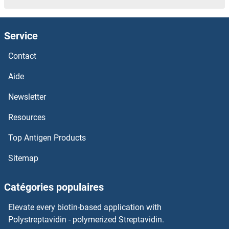
ERRFI1 Kits ELISA
Service
ERN2 Kits ELISA
Contact
ERN1 Kits ELISA
Aide
ERMP1 Kits ELISA
Newsletter
Resources
ERMN Kits ELISA
Top Antigen Products
ERMAP Kits ELISA
Sitemap
ERLIN1 Kits ELISA
Catégories populaires
ERK1/2 Kits ELISA
Elevate every biotin-based application with
ERK1 Kits ELISA
Polystreptavidin - polymerized Streptavidin.