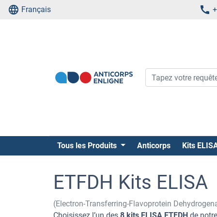
Français
+
Tous les Produits
Anticorps
Kits ELIS
ETFDH Kits ELISA
(Electron-Transferring-Flavoprotein Dehydroge
Choisissez l’un des
8 kits ELISA ETFDH
de notr