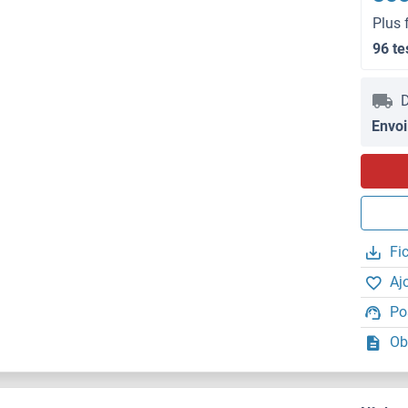
Plus 
96 te
D
Envoi
Fi
Aj
Po
Ob