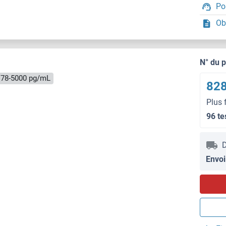
Po
Ob
N° du 
78-5000 pg/mL
828
Plus 
96 te
D
Envoi