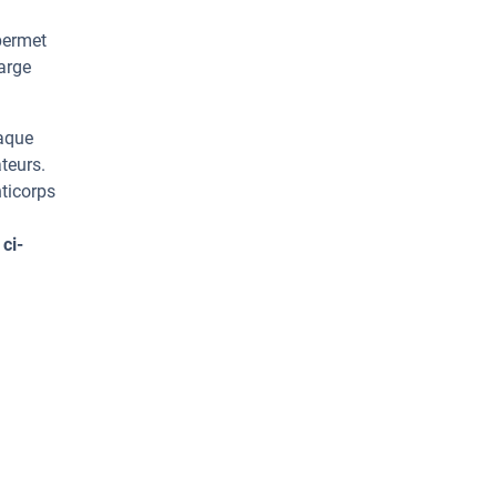
permet
arge
haque
teurs.
ticorps
ci-