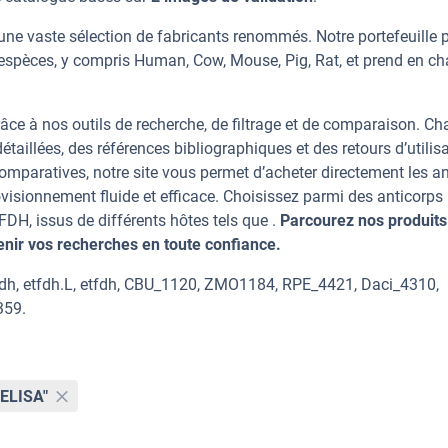
une vaste sélection de fabricants renommés. Notre portefeuille 
espèces, y compris Human, Cow, Mouse, Pig, Rat, et prend en ch
âce à nos outils de recherche, de filtrage et de comparaison. C
taillées, des références bibliographiques et des retours d’utilisa
mparatives, notre site vous permet d’acheter directement les an
visionnement fluide et efficace. Choisissez parmi des anticorps
H, issus de différents hôtes tels que .
Parcourez nos produits 
ir vos recherches en toute confiance.
dh, etfdh.L, etfdh, CBU_1120, ZMO1184, RPE_4421, Daci_4310,
359.
"ELISA"