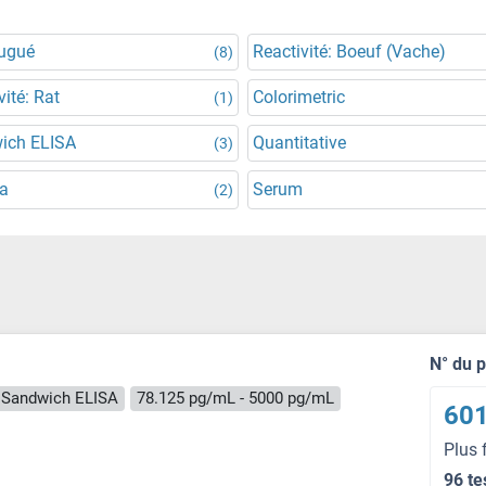
jugué
Reactivité: Boeuf (Vache)
(8)
vité: Rat
Colorimetric
(1)
ich ELISA
Quantitative
(3)
a
Serum
(2)
N° du 
Sandwich ELISA
78.125 pg/mL - 5000 pg/mL
601
Plus 
96 te