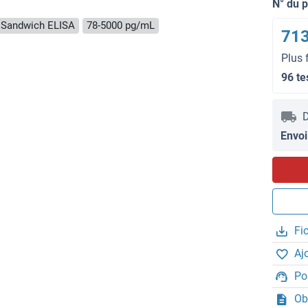
N° du 
Sandwich ELISA
78-5000 pg/mL
713
Plus 
96 te
D
Envoi
Fi
Aj
Po
Ob