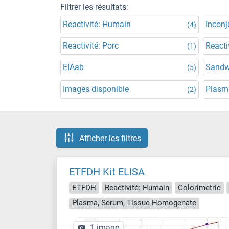
Filtrer les résultats:
Reactivité: Humain
Incon
(4)
Reactivité: Porc
Reacti
(1)
EIAab
Sandw
(5)
Images disponible
Plasm
(2)
Afficher les filtres
ETFDH Kit ELISA
ETFDH
Reactivité: Humain
Colorimetric
Plasma, Serum, Tissue Homogenate
1 image