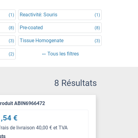
Reactivité: Souris
(1)
(1)
Pre-coated
(8)
(8)
Tissue Homogenate
(3)
(3)
Tous les filtres
(2)
8 Résultats
produit ABIN6966472
,54 €
frais de livraison 40,00 € et TVA
sts