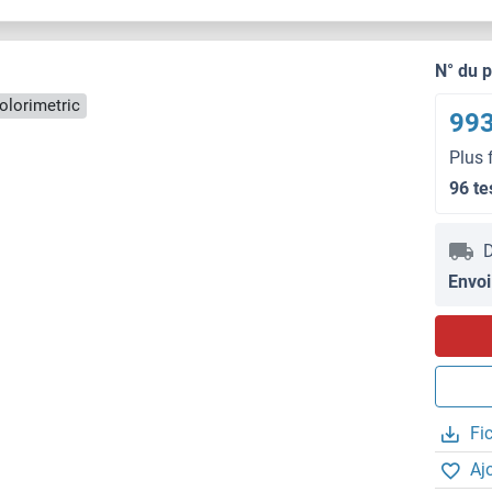
N° du 
olorimetric
993
Plus 
96 te
D
Envoi
Fi
Aj