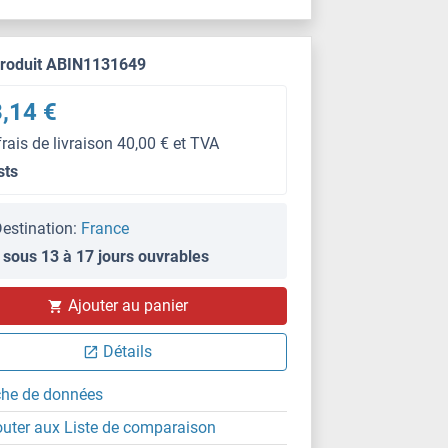
produit ABIN1131649
,14 €
frais de livraison 40,00 € et TVA
sts
estination:
France
 sous 13 à 17 jours ouvrables
Ajouter au panier
Détails
che de données
outer aux Liste de comparaison