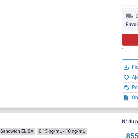
D
Envoi
Fi
Aj
Po
Ob
N° du 
Sandwich ELISA
0.15 ng/mL - 10 ng/mL
855