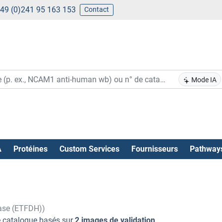
49 (0)241 95 163 153
Contact
Mode IA
A
Protéines
Custom Services
Fournisseurs
Pathway
nase (ETFDH))
e catalogue basés sur
2 images de validation
.