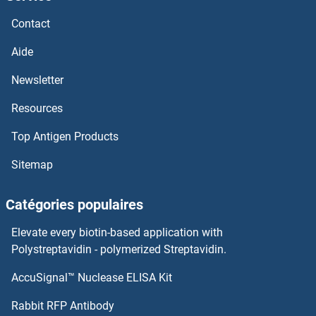
Contact
Estradiol Kits ELISA
Aide
Esterase D Kits ELISA
Newsletter
ESRRG Kits ELISA
Resources
ESRRA Kits ELISA
Top Antigen Products
ESRP2 Kits ELISA
Sitemap
ESRP1 Kits ELISA
Catégories populaires
Eukaryotic Translation Initiation Factor 4E Kits ELISA
Elevate every biotin-based application with
Polystreptavidin - polymerized Streptavidin.
EVL Kits ELISA
AccuSignal™ Nuclease ELISA Kit
EWSR1 Kits ELISA
Rabbit RFP Antibody