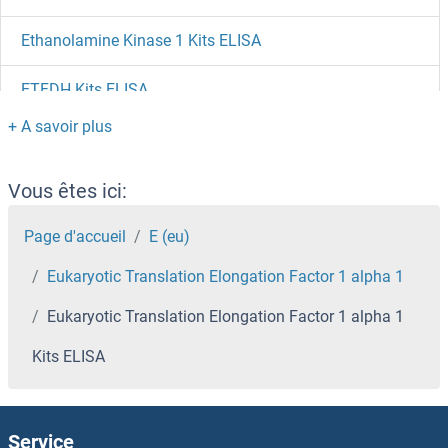
Ethanolamine Kinase 1 Kits ELISA
ETFDH Kits ELISA
ETFB Kits ELISA
ETFA Kits ELISA
Vous êtes ici:
ETF1 Kits ELISA
Page d'accueil
E (eu)
Eukaryotic Translation Elongation Factor 1 alpha 1
ESYT3 Kits ELISA
Eukaryotic Translation Elongation Factor 1 alpha 1
Estrone Kits ELISA
Kits ELISA
Estrogen Receptor 1 Kits ELISA
Estriol Kits ELISA
Service