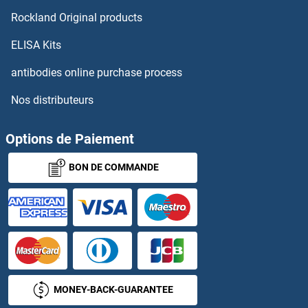
Rockland Original products
Exendin 4 Kits ELISA
ELISA Kits
EXO5 Kits ELISA
antibodies online purchase process
EXOG Kits ELISA
Nos distributeurs
EXOSC2 Kits ELISA
Options de Paiement
EXOSC7 Kits ELISA
BON DE COMMANDE
Exostosin 1 Kits ELISA
Exportin 2 Kits ELISA
EXT2 Kits ELISA
EXTL1 Kits ELISA
MONEY-BACK-GUARANTEE