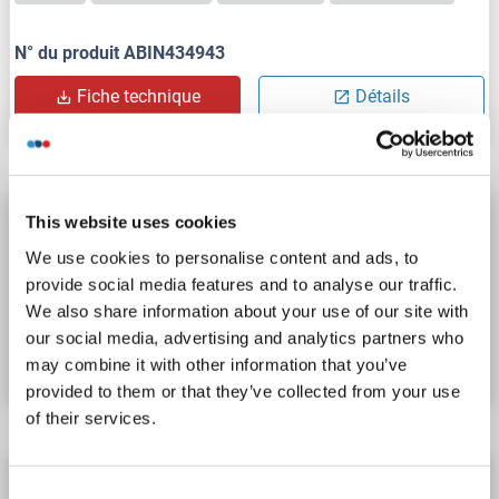
N° du produit ABIN434943
Fiche technique
Détails
eEF1A1 Kit ELISA
This website uses cookies
EEF1A1
Reactivité: Boeuf (Vache)
Colorimetric
We use cookies to personalise content and ads, to
provide social media features and to analyse our traffic.
We also share information about your use of our site with
N° du produit ABIN1131675
our social media, advertising and analytics partners who
Fiche technique
Détails
may combine it with other information that you’ve
provided to them or that they’ve collected from your use
of their services.
eEF1A1 Kit ELISA
Consent