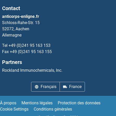
EXTL2 Kits ELISA
Contact
anticorps-enligne.fr
EXTL3 Kits ELISA
Schloss-Rahe-Str. 15
52072, Aachen
Extracellular Matrix Protein 1 Kits ELISA
Allemagne
EZH1 Kits ELISA
Tel
+49 (0)241 95 163 153
Fax
+49 (0)241 95 163 155
Ezrin Kits ELISA
Partners
F-Box and Leucine-Rich Repeat Protein 17 Kits ELISA
Rockland Immunochemicals, Inc.
F-Box and Leucine-Rich Repeat Protein 19 Kits ELISA
Français
France
F-Box Protein 11 Kits ELISA
À propos
Mentions légales
Protection des données
Cookie Settings
Conditions générales