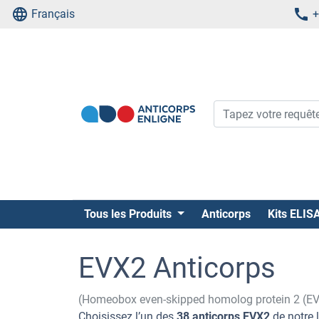
Français
+
Tous les Produits
Anticorps
Kits ELIS
EVX2 Anticorps
(Homeobox even-skipped homolog protein 2 (E
Choisissez l’un des
38 anticorps EVX2
de notre 