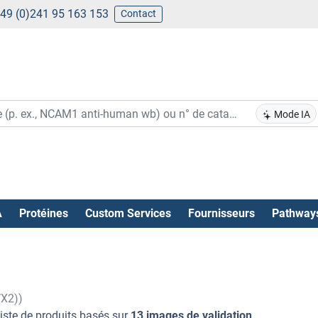
49 (0)241 95 163 153
Contact
Mode IA
A
Protéines
Custom Services
Fournisseurs
Pathway
VX2))
liste de produits basés sur
13 images de validation
.