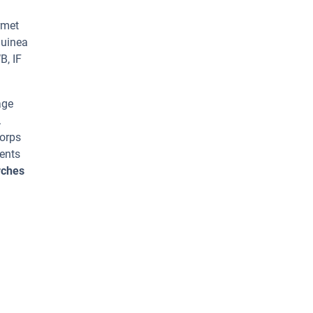
rmet
Guinea
B, IF
age
.
corps
rents
rches