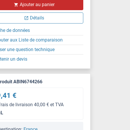
Ajouter au panier
Détails
che de données
outer aux Liste de comparaison
ser une question technique
tenir un devis
produit ABIN6744266
,41 €
frais de livraison 40,00 € et TVA
μL
estination:
France