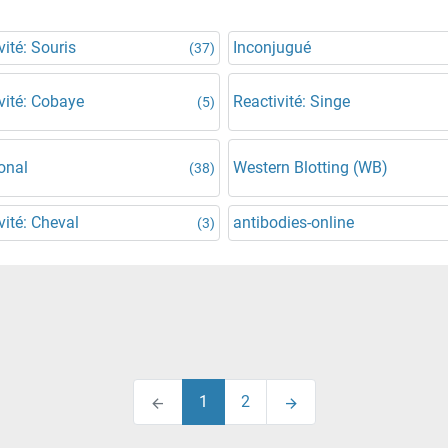
vité: Souris
Inconjugué
(37)
vité: Cobaye
Reactivité: Singe
(5)
onal
Western Blotting (WB)
(38)
vité: Cheval
antibodies-online
(3)
1
2