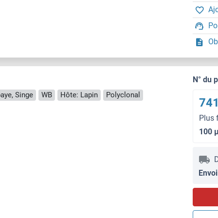
Aj
Po
Ob
N° du 
baye, Singe
WB
Hôte: Lapin
Polyclonal
741
Plus 
100 
D
Envoi