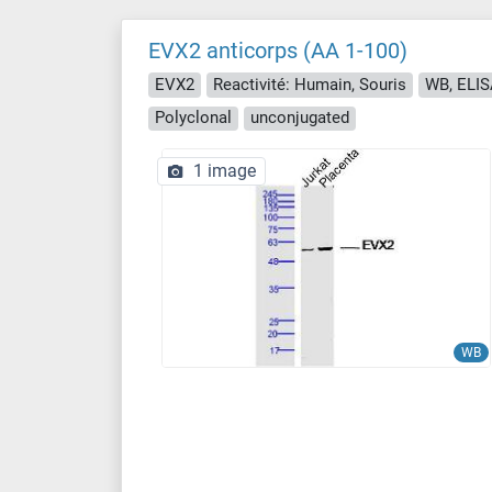
EVX2 anticorps (AA 1-100)
EVX2
Reactivité: Humain, Souris
WB, ELISA,
Polyclonal
unconjugated
1 image
WB