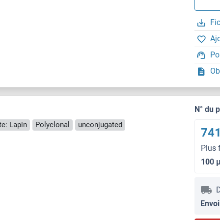
Fi
Aj
Po
Ob
N° du 
e: Lapin
Polyclonal
unconjugated
741
Plus 
100 
D
Envoi