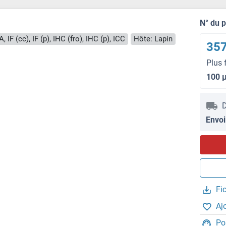
N° du 
 IF (cc), IF (p), IHC (fro), IHC (p), ICC
Hôte: Lapin
357
Plus 
100 
D
Envoi
Fi
Aj
Po