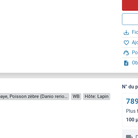
Fi
Aj
Po
Ob
N° du 
Reactivité: Humain, Souris, Chien, Cobaye, Poisson zèbre (Danio rerio), Singe, Roussette (Chauve-souris)
WB
Hôte: Lapin
789
Plus 
100 
D