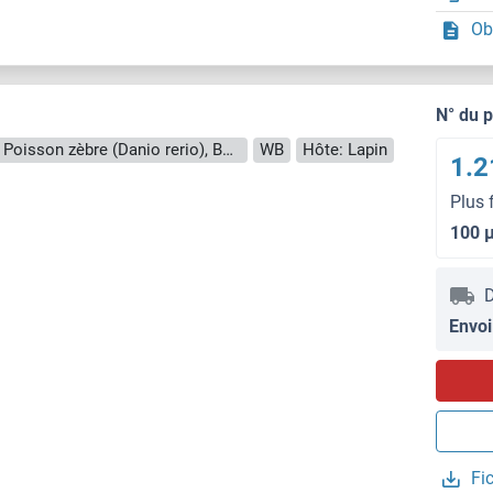
Ob
N° du 
Reactivité: Humain, Souris, Chien, Rat, Poisson zèbre (Danio rerio), Boeuf (Vache)
WB
Hôte: Lapin
1.2
Plus 
100 
D
Envoi
Fi