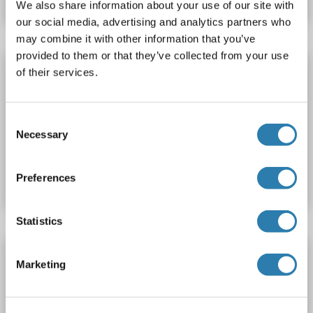
We also share information about your use of our site with
our social media, advertising and analytics partners who
may combine it with other information that you’ve
provided to them or that they’ve collected from your use
EXOC5 anticorps (AA 40-66) (PE)
of their services.
EXOC5
Reactivité: Humain
WB, ELISA
Hôte: Lapin
Polyclonal
PE
Consent
Necessary
Selection
N° du produit ABIN1894288
Fiche technique
Détails
Preferences
Statistics
EXOC5 anticorps (AA 40-66) (HRP)
Marketing
EXOC5
Reactivité: Humain
WB, ELISA
Hôte: Lapin
Polyclonal
HRP