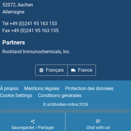
52072, Aachen
Allemagne
EXOSC5 Anticorps
Tel
+49 (0)241 95 163 153
EXOSC6 Anticorps
Fax
+49 (0)241 95 163 155
Partners
EXOSC7 Anticorps
Rockland Immunochemicals, Inc.
EXOSC8 Anticorps
Français
France
EXOSC9 Anticorps
Exostosin 1 Anticorps
À propos
Mentions légales
Protection des données
Cookie Settings
Conditions générales
Exportin 2 Anticorps
© antibodies-online 2026
Exportin 6 Anticorps
Sauvegarder / Partager
Chat with us!