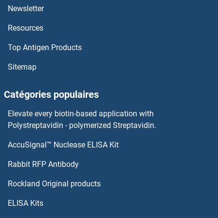
EVI5 Anticorps
Newsletter
Resources
EVI2B Anticorps
Top Antigen Products
EVI2A Anticorps
Sitemap
EVC2 Anticorps
Catégories populaires
EVC Anticorps
Elevate every biotin-based application with
EVA1C Anticorps
Polystreptavidin - polymerized Streptavidin.
AccuSignal™ Nuclease ELISA Kit
Eukaryotic Translation Initiation Factor 5A Anticorps
Rabbit RFP Antibody
EXOC6 Anticorps
Rockland Original products
EXOC6B Anticorps
ELISA Kits