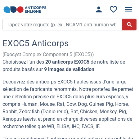
EXOC5 Anticorps
(Exocyst Complex Component 5 (EXOC5))
Choisissez l’un des
20 anticorps EXOC5
de notre liste de
produits basés sur
9 images de validation
.
Découvrez des anticorps EXOC5 fiables issus d’une large
sélection de fabricants renommés. Notre portefeuille permet
une détection précise de EXOC5 dans plusieurs espèces, y
compris Human, Mouse, Rat, Cow, Dog, Guinea Pig, Horse,
Rabbit, Zebrafish (Danio rerio), Bat, Chicken, Monkey, Pig,
Xenopus laevis, et prend en charge diverses applications de
recherche telles que WB, ELISA, IHC, FACS, IF.
Trouvez rapidement l’anticorps adapté grâce à nos outils de