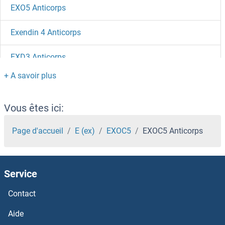
EXO5 Anticorps
Exendin 4 Anticorps
EXD3 Anticorps
EXD1 Anticorps
EWSR1 Anticorps
Vous êtes ici:
EVX2 Anticorps
Page d'accueil
E (ex)
EXOC5
EXOC5 Anticorps
EVX1 Anticorps
Service
EVL Anticorps
Contact
EVI5L Anticorps
Aide