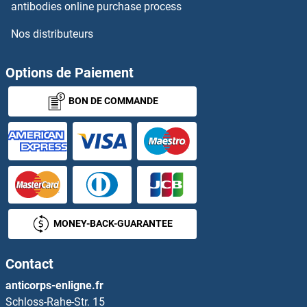
EXOC7 Anticorps
antibodies online purchase process
Nos distributeurs
EXOC8 Anticorps
EXOG Anticorps
Options de Paiement
BON DE COMMANDE
Exonuclease 1 Anticorps
Exophilin 5 Anticorps
EXOSC1 Anticorps
EXOSC10 Anticorps
MONEY-BACK-GUARANTEE
EXOSC2 Anticorps
Contact
EXOSC3 Anticorps
anticorps-enligne.fr
Schloss-Rahe-Str. 15
EXOSC4 Anticorps