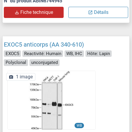
N° du produit ABIN6744945
Fiche technique
Détails
EXOC5 anticorps (AA 340-610)
EXOC5
Reactivité: Humain
WB, IHC
Hôte: Lapin
Polyclonal
unconjugated
1 image
WB