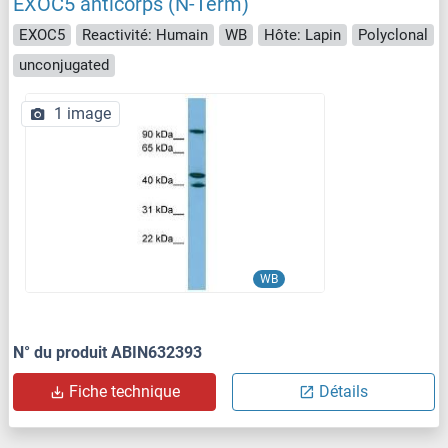
EXOC5 anticorps (N-Term)
EXOC5
Reactivité: Humain
WB
Hôte: Lapin
Polyclonal
unconjugated
1 image
WB
N° du produit ABIN632393
Fiche technique
Détails