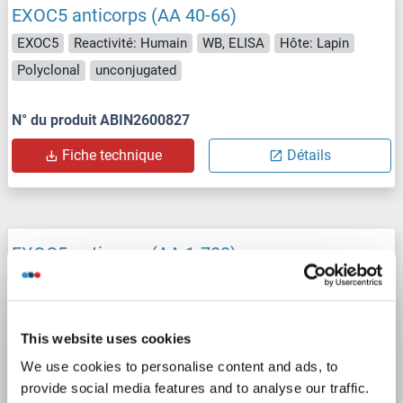
EXOC5 anticorps (AA 40-66)
EXOC5
Reactivité: Humain
WB, ELISA
Hôte: Lapin
Polyclonal
unconjugated
N° du produit ABIN2600827
Fiche technique
Détails
EXOC5 anticorps (AA 1-708)
EXOC5
Reactivité: Humain
WB
Hôte: Souris
Polyclonal
unconjugated
This website uses cookies
N° du produit ABIN2600826
We use cookies to personalise content and ads, to
provide social media features and to analyse our traffic.
Fiche technique
Détails