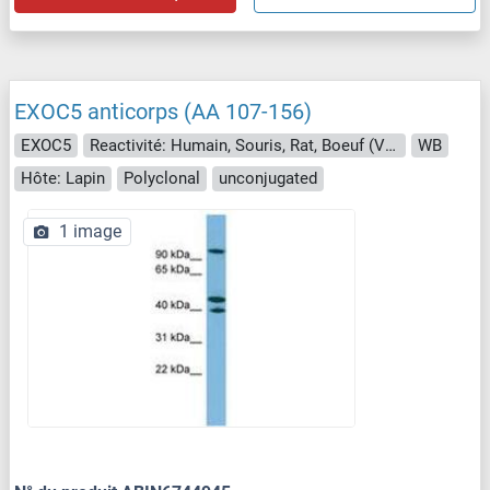
EXOC5 anticorps (AA 107-156)
EXOC5
Reactivité: Humain, Souris, Rat, Boeuf (Vache), Chien, Cobaye, Cheval, Lapin, Poisson zèbre (Danio rerio), Roussette (Chauve-souris), Poulet, Singe, Porc, Xenopus laevis
WB
Hôte: Lapin
Polyclonal
unconjugated
1 image