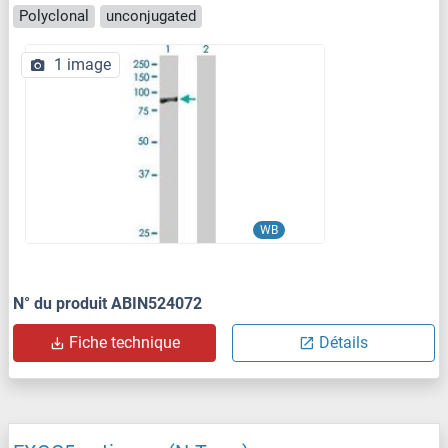
Polyclonal
unconjugated
1 image
WB
N° du produit ABIN524072
Fiche technique
Détails