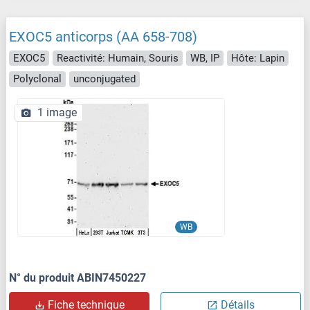
EXOC5 anticorps (AA 658-708)
EXOC5
Reactivité: Humain, Souris
WB, IP
Hôte: Lapin
Polyclonal
unconjugated
1 image
WB
N° du produit ABIN7450227
Fiche technique
Détails