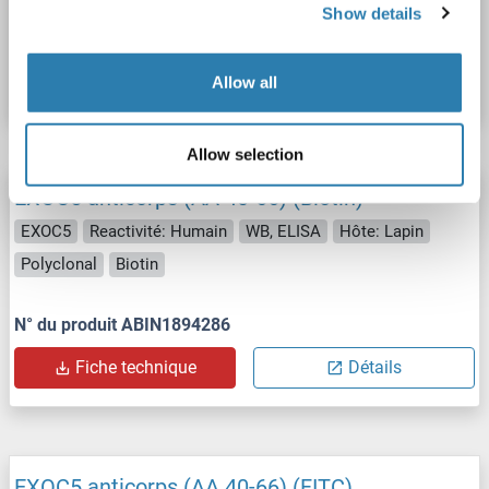
Show details
N° du produit ABIN1894289
Fiche technique
Détails
Allow all
Allow selection
EXOC5 anticorps (AA 40-66) (Biotin)
EXOC5
Reactivité: Humain
WB, ELISA
Hôte: Lapin
Polyclonal
Biotin
N° du produit ABIN1894286
Fiche technique
Détails
EXOC5 anticorps (AA 40-66) (FITC)