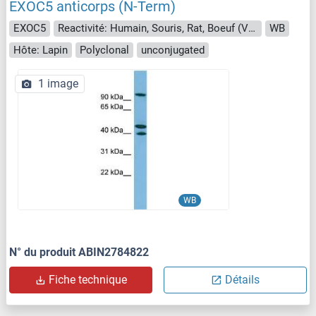
EXOC5 anticorps (N-Term)
EXOC5
Reactivité: Humain, Souris, Rat, Boeuf (Vache), Chien, Cobaye, Cheval, Lapin, Poisson zèbre (Danio rerio)
WB
Hôte: Lapin
Polyclonal
unconjugated
1 image
WB
N° du produit ABIN2784822
Fiche technique
Détails