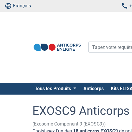
Français
+
Tous les Produits
Anticorps
Kits ELIS
EXOSC9 Anticorps
(Exosome Component 9 (EXOSC9))
Choisissez l’un des
18 anticorps EXOSC9
de not