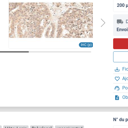
200 
D
Envoi
IHC (p)
Fi
Aj
Po
Ob
N° du 