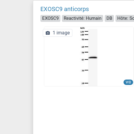
EXOSC9 anticorps
EXOSC9
Reactivité: Humain
DB
Hôte: So
1 image
WB