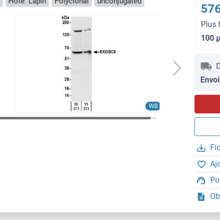
Hôte: Lapin
Polyclonal
unconjugated
576
Plus 
100 
D
Envoi
WB
Fi
Aj
Po
Ob