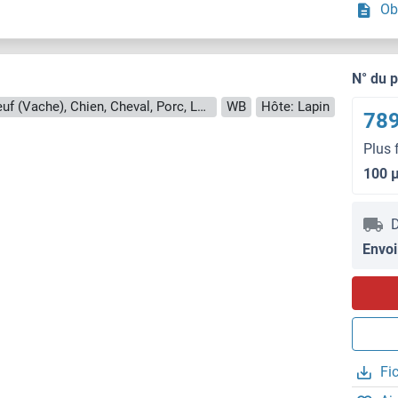
Ob
N° du 
Reactivité: Humain, Souris, Rat, Boeuf (Vache), Chien, Cheval, Porc, Lapin, Poisson zèbre (Danio rerio), Singe, Xenopus laevis
WB
Hôte: Lapin
789
Plus 
100 
D
Envoi
Fi