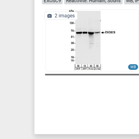
EXOSC9
Reactivité: Humain, Souris
WB, IP
2 images
WB