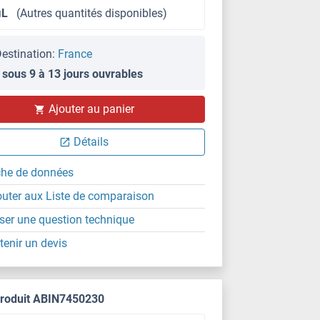
μL
(Autres quantités disponibles)
estination:
France
 sous 9 à 13 jours ouvrables
IHC (p)
Ajouter au panier
Détails
che de données
outer aux Liste de comparaison
ser une question technique
tenir un devis
produit ABIN7450230