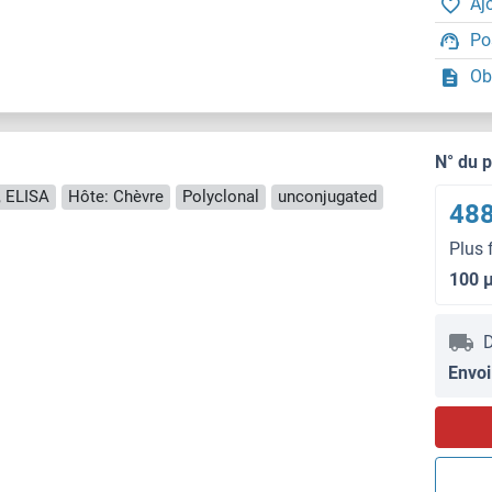
Aj
Po
Ob
N° du 
 ELISA
Hôte: Chèvre
Polyclonal
unconjugated
488
Plus 
100 
D
Envoi