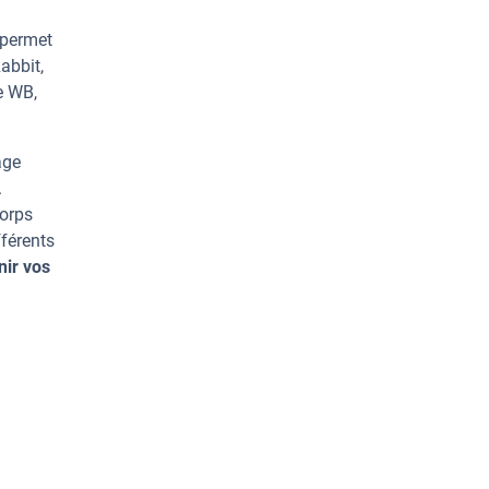
 permet
abbit,
e WB,
age
.
corps
férents
nir vos