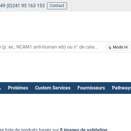
49 (0)241 95 163 153
Contact
Mode IA
A
Protéines
Custom Services
Fournisseurs
Pathway
re liste de produits basés sur
8 images de validation
.