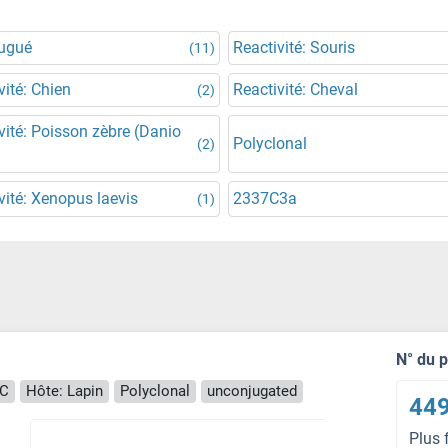
jugué
Reactivité: Souris
(11)
vité: Chien
Reactivité: Cheval
(2)
vité: Poisson zèbre (Danio
Polyclonal
(2)
vité: Xenopus laevis
2337C3a
(1)
N° du 
HC
Hôte: Lapin
Polyclonal
unconjugated
449
Plus 