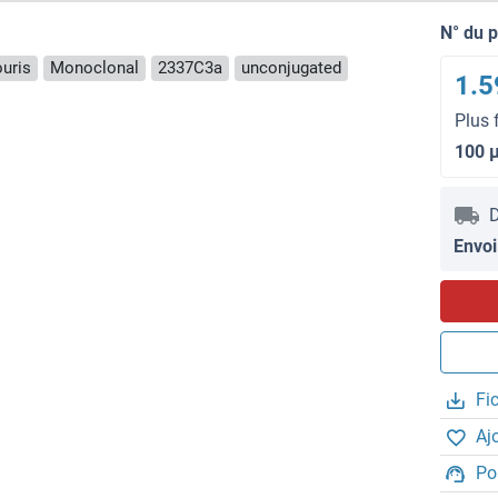
N° du 
uris
Monoclonal
2337C3a
unconjugated
1.5
Plus 
100 
D
Envoi
Fi
Aj
Po