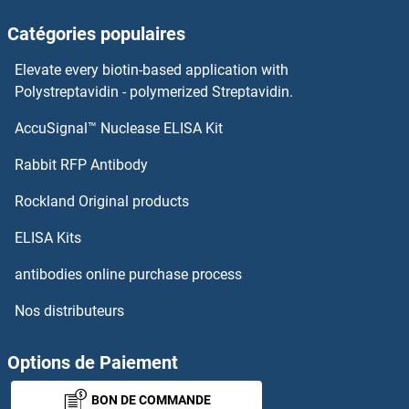
FOSL2 Kits ELISA
Catégories populaires
FOSL1 Kits ELISA
Elevate every biotin-based application with
Polystreptavidin - polymerized Streptavidin.
FOSB Kits ELISA
AccuSignal™ Nuclease ELISA Kit
FRAT1 Kits ELISA
Rabbit RFP Antibody
FRAT2 Kits ELISA
Rockland Original products
Frataxin Kits ELISA
ELISA Kits
antibodies online purchase process
Free PSA Kits ELISA
Nos distributeurs
Frizzled Family Receptor 8 Kits ELISA
Options de Paiement
FRK Kits ELISA
BON DE COMMANDE