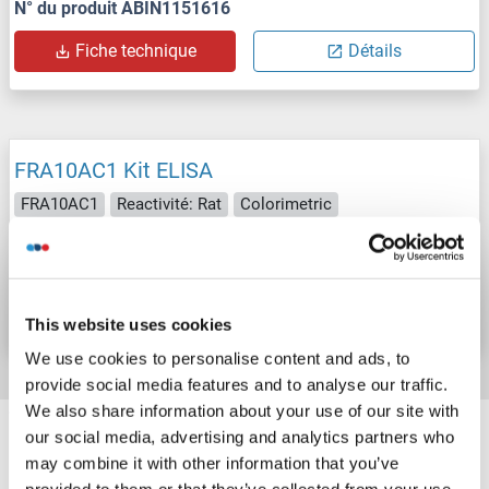
N° du produit ABIN1151616
Fiche technique
Détails
FRA10AC1 Kit ELISA
FRA10AC1
Reactivité: Rat
Colorimetric
N° du produit ABIN1151617
Fiche technique
Détails
This website uses cookies
We use cookies to personalise content and ads, to
provide social media features and to analyse our traffic.
We also share information about your use of our site with
Target information, Synonyms, Latest
our social media, advertising and analytics partners who
references
may combine it with other information that you’ve