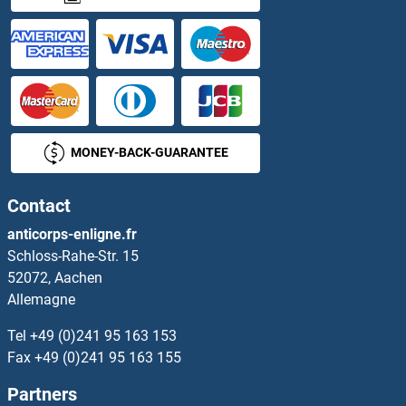
FRS2 Kits ELISA
FRS3 Kits ELISA
Fructose-1,6-Bisphosphate Aldolase Kits ELISA
FRZB Kits ELISA
MONEY-BACK-GUARANTEE
FSCB Kits ELISA
Contact
FSD1 Kits ELISA
anticorps-enligne.fr
Schloss-Rahe-Str. 15
FSD2 Kits ELISA
52072, Aachen
Allemagne
FSH Kits ELISA
Tel
+49 (0)241 95 163 153
FSHB Kits ELISA
Fax
+49 (0)241 95 163 155
Partners
FSHR Kits ELISA