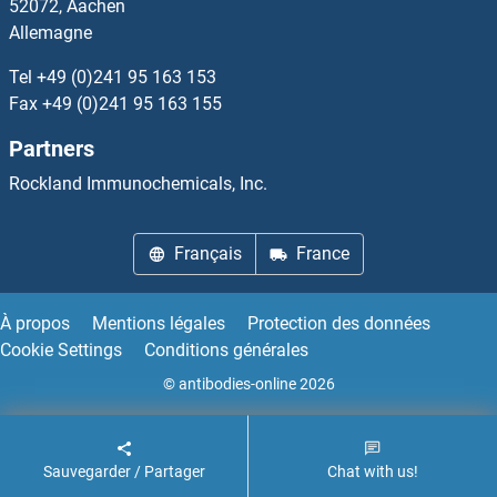
52072, Aachen
Allemagne
G Kinase Anchoring Protein 1 Kits ELISA
Tel
+49 (0)241 95 163 153
G Protein-Coupled Receptor 115 Kits ELISA
Fax
+49 (0)241 95 163 155
Partners
G Protein-Coupled Receptor 12 Kits ELISA
Rockland Immunochemicals, Inc.
G Protein-Coupled Receptor 182 Kits ELISA
Français
France
G3BP1 Kits ELISA
G6PC Kits ELISA
À propos
Mentions légales
Protection des données
Cookie Settings
Conditions générales
GA Repeat Binding Protein, beta 1 Kits ELISA
© antibodies-online 2026
GAA Kits ELISA
Sauvegarder / Partager
Chat with us!