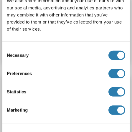
We also share information about your use of our site with
FUT6 Kit ELISA
our social media, advertising and analytics partners who
FUT6
Reactivité: Humain
Colorimetric
Sandwich ELISA
may combine it with other information that you’ve
provided to them or that they’ve collected from your use
0.156-10 ng/mL
Serum, Tissue Homogenate
of their services.
N° du produit ABIN454390
Consent
Fiche technique
Détails
Necessary
Selection
Preferences
FUT6 Kit ELISA
Statistics
FUT6
Reactivité: Humain
Colorimetric
Sandwich ELISA
1.56 ng/mL - 100 ng/mL
Marketing
Plasma, Serum, Tissue Homogenate
N° du produit ABIN5654441