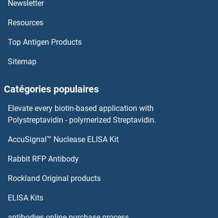
Newsletter
Resources
FTH1 Kits ELISA
Top Antigen Products
FTCD Kits ELISA
Sitemap
FSTL3 Kits ELISA
Catégories populaires
FSTL1 Kits ELISA
Elevate every biotin-based application with
FSHR Kits ELISA
Polystreptavidin - polymerized Streptavidin.
AccuSignal™ Nuclease ELISA Kit
FSHB Kits ELISA
Rabbit RFP Antibody
FUT7 Kits ELISA
Rockland Original products
FUT8 Kits ELISA
ELISA Kits
FUT9 Kits ELISA
antibodies online purchase process