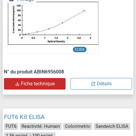
ELISA
N° du produit ABIN6956008
Fiche technique
Détails
FUT6 Kit ELISA
FUT6
Reactivité: Humain
Colorimetric
Sandwich ELISA
1.56 ng/mL - 100 ng/mL