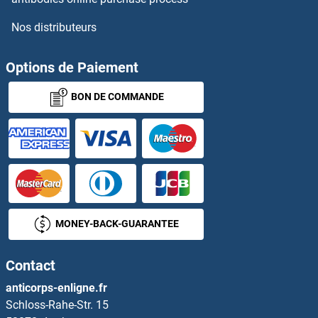
Nos distributeurs
FVT1 Kits ELISA
FXYD2 Kits ELISA
Options de Paiement
BON DE COMMANDE
FYB Kits ELISA
FYCO1 Kits ELISA
FYN Kits ELISA
FZD1 Kits ELISA
MONEY-BACK-GUARANTEE
FZD3 Kits ELISA
Contact
FZD4 Kits ELISA
anticorps-enligne.fr
Schloss-Rahe-Str. 15
FZD6 Kits ELISA