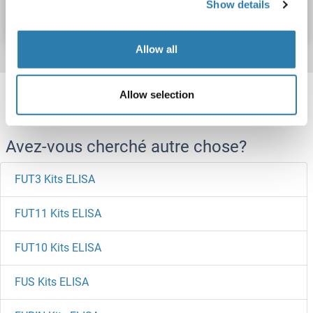
Show details
Fiche technique
Détails
Allow all
Target information, Synonyms, Latest
Allow selection
references
Avez-vous cherché autre chose?
FUT3 Kits ELISA
FUT11 Kits ELISA
FUT10 Kits ELISA
FUS Kits ELISA